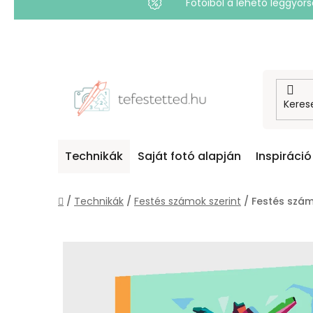
Fotóiból a lehető leggyo
Ugrás
a
fő
tartalomhoz
Technikák
Saját fotó alapján
Inspiráció
Kezdőlap
/
Technikák
/
Festés számok szerint
/
Festés számo