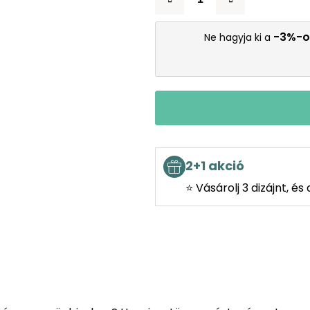
-3%-o
Ne hagyja ki a
2+1 akció
⭐ Vásárolj 3 dizájnt, é