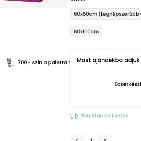
60x80cm (Legnépszerűbb
80x100cm
Most ajándékba adjuk 
700+ szín a palettán
Ecsetkész
Szállítás és fizetés