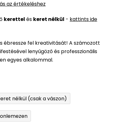
ás az értékeléshez
ső
kerettel
és
keret nélkül
-
kattints ide
és ébressze fel kreativitását! A számozott
festésével lenyűgöző és professzionális
den egyes alkalommal.
eret nélkül (csak a vászon)
tonlemezen