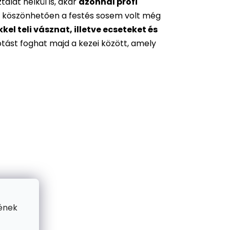
alat nélkül is, akár
azonnal profi
 köszönhetően a festés sosem volt még
l teli vásznat, illetve ecseteket és
otást foghat majd a kezei között, amely
ének