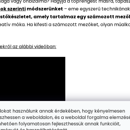
rsága vagy önbizalma? Hagyja a töprengést másra, tapaszt
ok szerinti
módszerünket
– eme egyszerű technikának
stőkészletet, amely tartalmaz egy számozott mezőkke
reatív móka. Ha kifesti a számozott mezőket, olyan műalk
kről az alábbi videóban:
ájlokat használunk annak érdekében, hogy kényelmesen
zhessen a weboldalon, és a weboldal forgalma elemzés
hetően folyamatosan fejleszthessük annak funkcióit,