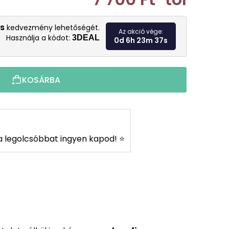
Egységár:
s
kedvezmény lehetőségét.
Az akció vége:
Használja a kódot:
3DEAL
0d 6h 23m 36s
KOSÁRBA
s a legolcsóbbat ingyen kapod! ⭐