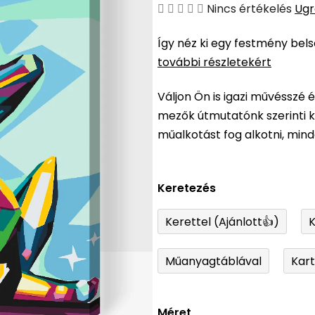
A
Nincs értékelés
Ugr
termék
Így néz ki egy festmény bel
átlagos
további részletekért
értékelése
5-
Váljon Ön is igazi művésszé 
ből
mezők útmutatónk szerinti ki
0,0
műalkotást fog alkotni, min
csillag.
Keretezés
Kerettel (Ajánlott👍)
K
Műanyagtáblával
Kar
Méret