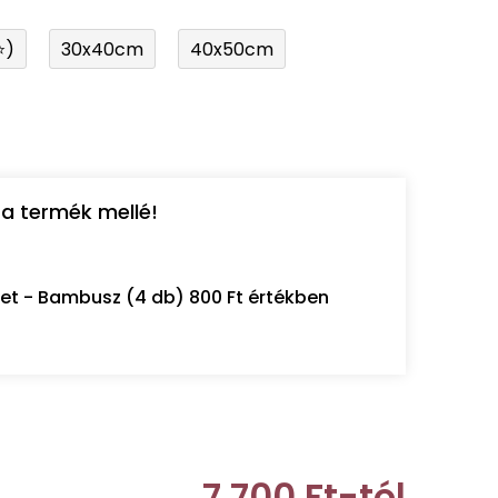
⭐)
30x40cm
40x50cm
a termék mellé!
let - Bambusz (4 db) 800 Ft értékben
7 700 Ft
-tól