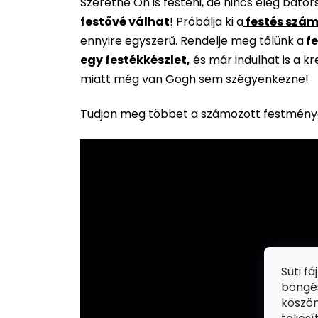
Szeretne Ön is festeni, de nincs elég báto
festővé válhat
!
Próbálja ki a
festés szám
ennyire egyszerű. Rendelje meg tőlünk a
fe
egy festékkészlet,
és már indulhat is a k
miatt még van Gogh sem szégyenkezne!
Tudjon meg többet a számozott festménye
Süti f
böngés
köszön