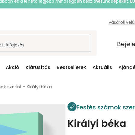
rsabban és a lehető legjobb minőségben készíthetünk képeket. E
Vásárolj vel
Bejel
Akció
Kiárusítás
Bestsellerek
Aktuális
Ajándé
k szerint - Királyi béka
Festés számok szer
Királyi béka