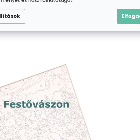
ítményét és használhatóságát.
llítások
Elfog