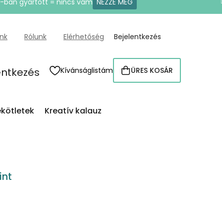
U-ban gyártott = nincs vám
NÉZZE MEG
ünk
Rólunk
Elérhetőség
Bejelentkezés
entkezés
Kívánságlistám
ÜRES KOSÁR
KOSÁR
kötletek
Kreatív kalauz
int