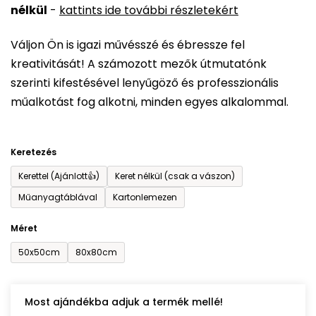
nélkül
-
kattints ide további részletekért
értékelése
5-
Váljon Ön is igazi művésszé és ébressze fel
ből
kreativitását! A számozott mezők útmutatónk
0,0
szerinti kifestésével lenyűgöző és professzionális
csillag.
műalkotást fog alkotni, minden egyes alkalommal.
Keretezés
Kerettel (Ajánlott👍)
Keret nélkül (csak a vászon)
Műanyagtáblával
Kartonlemezen
Méret
50x50cm
80x80cm
Most ajándékba adjuk a termék mellé!