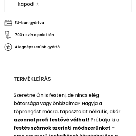
kapod! ⭐
EU-ban gyártva
700+ szín a palettán
A legnépszerűbb gyártó
TERMÉKLEÍRÁS
Szeretne Ön is festeni, de nincs elég
bátorsága vagy önbizalma? Hagyja a
töprengést másra, tapasztalat nélkül is, akár
azonnal profi festővé válhat
!
Próbálja ki a
festés számok szerinti
módszerünket
–