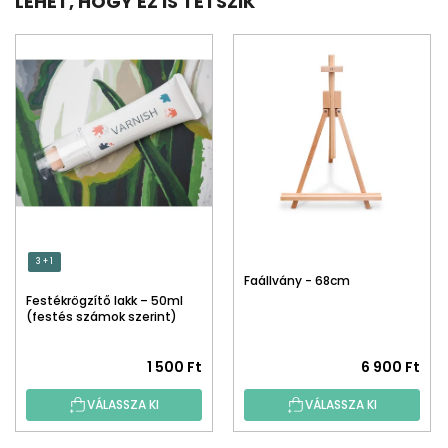
LEHET, HOGY EZ IS TETSZIK
3 + 1
Faállvány - 68cm
Festékrögzítő lakk – 50ml
(festés számok szerint)
1 500 Ft
6 900 Ft
VÁLASSZA KI
VÁLASSZA KI