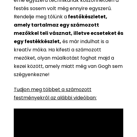
eme egyszerű technikának köszönhetően a
festés sosem volt még ennyire egyszerű.
Rendelje meg tőlünk a
festőkészletet,
amely tartalmaz egy számozott
mezőkkel teli vásznat, illetve ecseteket és
egy festékkészlet,
és már indulhat is a
kreatív móka. Ha kifesti a számozott
mezőket, olyan műalkotást foghat majd a
kezei között, amely miatt még van Gogh sem
szégyenkezne!
Tudjon meg többet a számozott
festményekről az alábbi videóban: