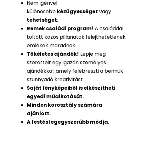
Nem igényel
különösebb
kézügyességet
vagy
tehetséget
.
Remek családi program
!
A családdal
töltött közös pillanatok felejthetetlenek
emlékek maradnak.
Tökéletes ajándék
!
Lepje meg
szeretteit egy igazán személyes
ajándékkal, amely felébreszti a bennük
szunnyadó kreativitást.
Saját fényképeiből is
elkészítheti
egyedi műalkotását.
Minden korosztály számára
ajánlott.
A festés legegyszerűbb módja.