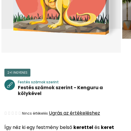
2+1 INGYENES
Festés számok szerint
Festés számok szerint - Kenguru a
kölykével
A
Ugrás az értékeléshez
Nincs értékelés
termék
Így néz ki egy festmény belső
kerettel
és
keret
átlagos