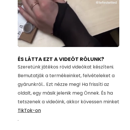
Loaded
:
Unmute
100.00%
ÉS LÁTTA EZT A VIDEÓT RÓLUNK?
Szeretünk játékos rövid videókat készíteni.
Bemutatják a termékeinket, felvételeket a
gyárunkról... Ezt nézze meg! Ha frissíti az
oldalt, egy másik jelenik meg Önnek. És ha
tetszenek a videóink, akkor kövessen minket
TikTok-on
.