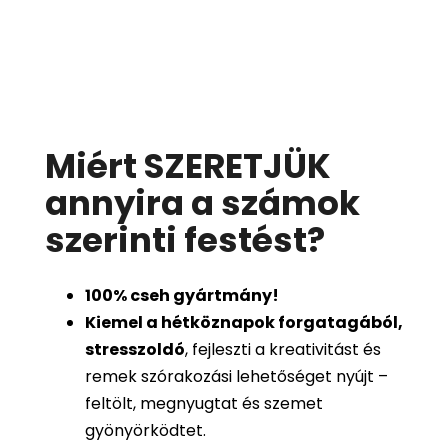
Miért SZERETJÜK
annyira a számok
szerinti festést
?
100%
cseh gyártmány!
Kiemel a hétköznapok forgatagából,
stresszoldó
, fejleszti a kreativitást és
remek szórakozási lehetőséget nyújt –
feltölt, megnyugtat és szemet
gyönyörködtet.