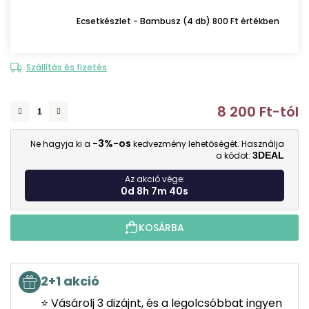
Ecsetkészlet - Bambusz (4 db) 800 Ft értékben
Szállítás és fizetés
8 200 Ft
-tól
E
-3%-os
Ne hagyja ki a
kedvezmény lehetőségét. Használja
a kódot:
3DEAL
Az akció vége:
0d 8h 7m 39s
KOSÁRBA
2+1 akció
⭐ Vásárolj 3 dizájnt, és a legolcsóbbat ingyen