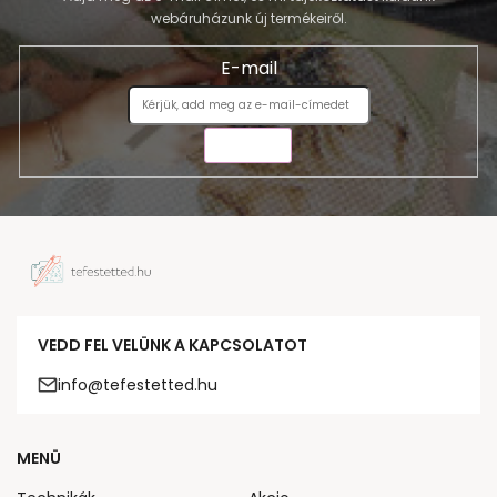
webáruházunk új termékeiről.
E-mail
KÜLDÉS
VEDD FEL VELÜNK A KAPCSOLATOT
info@tefestetted.hu
MENÜ