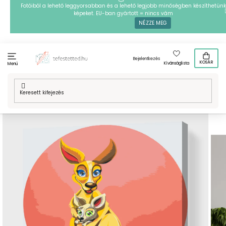
Ugrás
Fotóiból a lehető leggyorsabban és a lehető legjobb minőségben készíthetünk
képeket. EU-ban gyártott = nincs vám
a
NÉZZE MEG
fő
tartalomhoz
Bejelentkezés
KOSÁR
Kívánságlista
Menü
Kezdőlap
/
Technikák
/
Festés számok szerint
/
Festés számok
szerint - Kenguru a kölykével