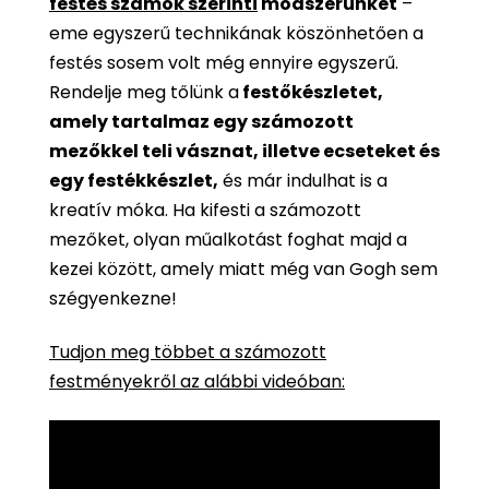
festés számok szerinti
módszerünket
–
eme egyszerű technikának köszönhetően a
festés sosem volt még ennyire egyszerű.
Rendelje meg tőlünk a
festőkészletet,
amely tartalmaz egy számozott
mezőkkel teli vásznat, illetve ecseteket és
egy festékkészlet,
és már indulhat is a
kreatív móka. Ha kifesti a számozott
mezőket, olyan műalkotást foghat majd a
kezei között, amely miatt még van Gogh sem
szégyenkezne!
Tudjon meg többet a számozott
festményekről az alábbi videóban: