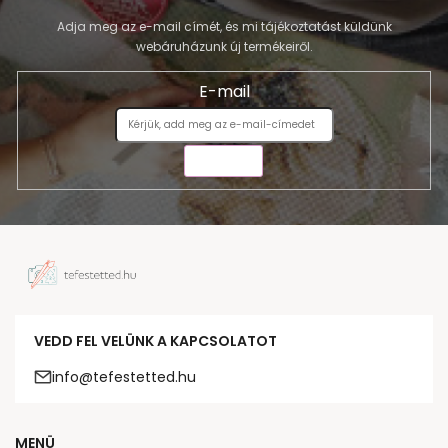
Adja meg az e-mail címét, és mi tájékoztatást küldünk
webáruházunk új termékeiről.
E-mail
KÜLDÉS
VEDD FEL VELÜNK A KAPCSOLATOT
info@tefestetted.hu
MENÜ