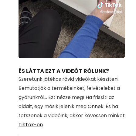
Loaded
:
Unmute
71.00%
ÉS LÁTTA EZT A VIDEÓT RÓLUNK?
Szeretünk játékos rövid videókat készíteni.
Bemutatják a termékeinket, felvételeket a
gyárunkról... Ezt nézze meg! Ha frissíti az
oldalt, egy másik jelenik meg Önnek. És ha
tetszenek a videóink, akkor kövessen minket
TikTok-on
.