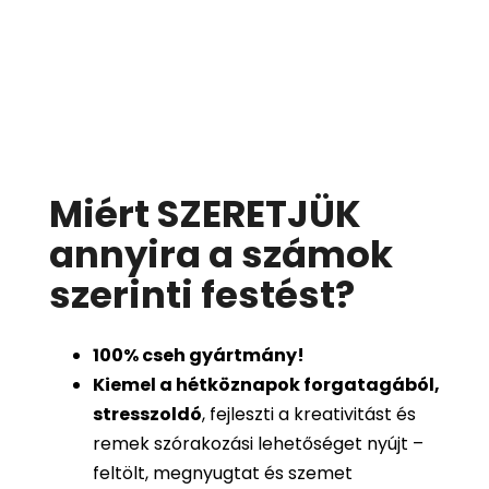
Miért SZERETJÜK
annyira a számok
szerinti festést
?
100%
cseh gyártmány!
Kiemel a hétköznapok forgatagából,
stresszoldó
, fejleszti a kreativitást és
remek szórakozási lehetőséget nyújt –
feltölt, megnyugtat és szemet