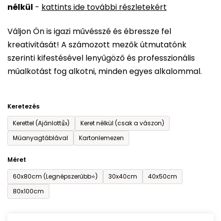
nélkül
-
kattints ide további részletekért
értékelése
5-
Váljon Ön is igazi művésszé és ébressze fel
ből
kreativitását! A számozott mezők útmutatónk
0,0
szerinti kifestésével lenyűgöző és professzionális
csillag.
műalkotást fog alkotni, minden egyes alkalommal.
Keretezés
Kerettel (Ajánlott👍)
Keret nélkül (csak a vászon)
Műanyagtáblával
Kartonlemezen
Méret
60x80cm (Legnépszerűbb⭐)
30x40cm
40x50cm
80x100cm