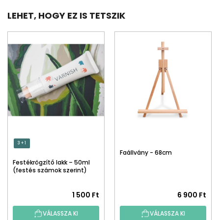
LEHET, HOGY EZ IS TETSZIK
3 + 1
Faállvány - 68cm
Festékrögzítő lakk – 50ml
(festés számok szerint)
1 500 Ft
6 900 Ft
VÁLASSZA KI
VÁLASSZA KI