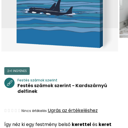
2+1 INGYENES
Festés számok szerint
Festés számok szerint - Kardszárnyú
delfinek
A
Ugrás az értékeléshez
Nincs értékelés
termék
Így néz ki egy festmény belső
kerettel
és
keret
átlagos