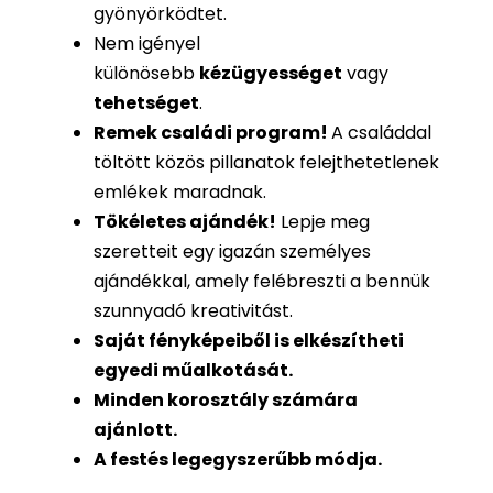
gyönyörködtet.
Nem igényel
különösebb
kézügyességet
vagy
tehetséget
.
Remek családi program
!
A családdal
töltött közös pillanatok felejthetetlenek
emlékek maradnak.
Tökéletes ajándék
!
Lepje meg
szeretteit egy igazán személyes
ajándékkal, amely felébreszti a bennük
szunnyadó kreativitást.
Saját fényképeiből is
elkészítheti
egyedi műalkotását.
Minden korosztály számára
ajánlott.
A festés legegyszerűbb módja.