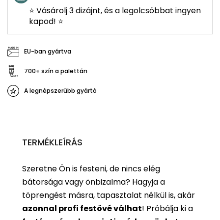
⭐ Vásárolj 3 dizájnt, és a legolcsóbbat ingyen
kapod! ⭐
EU-ban gyártva
700+ szín a palettán
A legnépszerűbb gyártó
TERMÉKLEÍRÁS
Szeretne Ön is festeni, de nincs elég
bátorsága vagy önbizalma? Hagyja a
töprengést másra, tapasztalat nélkül is, akár
azonnal profi festővé válhat
!
Próbálja ki a