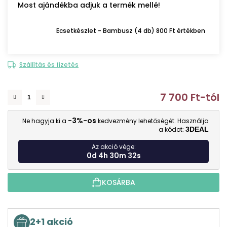
Most ajándékba adjuk a termék mellé!
Ecsetkészlet - Bambusz (4 db) 800 Ft értékben
Szállítás és fizetés
7 700 Ft
-tól
E
-3%-os
Ne hagyja ki a
kedvezmény lehetőségét. Használja
a kódot:
3DEAL
Az akció vége:
0d 4h 30m 31s
KOSÁRBA
2+1 akció