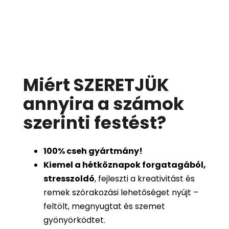
Miért SZERETJÜK
annyira a számok
szerinti festést
?
100%
cseh gyártmány!
Kiemel a hétköznapok forgatagából,
stresszoldó
, fejleszti a kreativitást és
remek szórakozási lehetőséget nyújt –
feltölt, megnyugtat és szemet
gyönyörködtet.