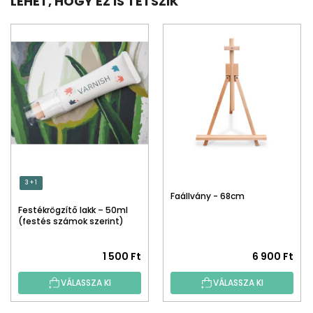
LEHET, HOGY EZ IS TETSZIK
3 + 1
Faállvány - 68cm
Festékrögzítő lakk – 50ml
(festés számok szerint)
1 500 Ft
6 900 Ft
VÁLASSZA KI
VÁLASSZA KI