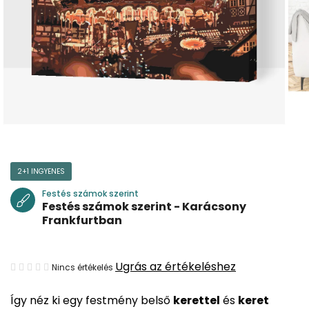
2+1 INGYENES
Festés számok szerint
Festés számok szerint - Karácsony
Frankfurtban
A
Ugrás az értékeléshez
Nincs értékelés
termék
Így néz ki egy festmény belső
kerettel
és
keret
átlagos