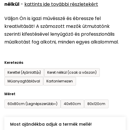
nélkül
-
kattints ide további részletekért
értékelése
5-
Váljon Ön is igazi művésszé és ébressze fel
ből
kreativitását! A számozott mezők útmutatónk
0,0
szerinti kifestésével lenyűgöző és professzionális
csillag.
műalkotást fog alkotni, minden egyes alkalommal.
Keretezés
Kerettel (Ajánlott👍)
Keret nélkül (csak a vászon)
Műanyagtáblával
Kartonlemezen
Méret
60x80cm (Legnépszerűbb⭐)
40x60cm
80x120cm
Most ajándékba adjuk a termék mellé!