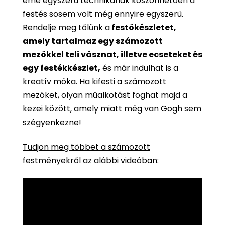
eme egyszerű technikának köszönhetően a
festés sosem volt még ennyire egyszerű.
Rendelje meg tőlünk a
festőkészletet,
amely tartalmaz egy számozott
mezőkkel teli vásznat, illetve ecseteket és
egy festékkészlet,
és már indulhat is a
kreatív móka. Ha kifesti a számozott
mezőket, olyan műalkotást foghat majd a
kezei között, amely miatt még van Gogh sem
szégyenkezne!
Tudjon meg többet a számozott
festményekről az alábbi videóban: