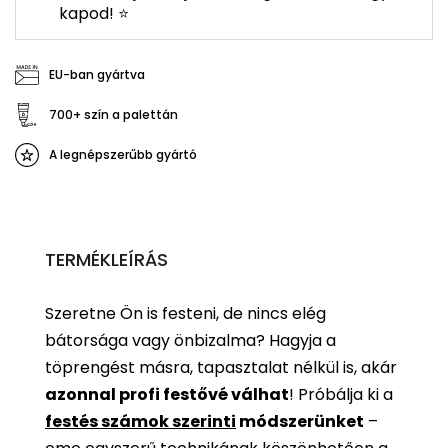
kapod! ⭐
EU-ban gyártva
700+ szín a palettán
A legnépszerűbb gyártó
TERMÉKLEÍRÁS
Szeretne Ön is festeni, de nincs elég
bátorsága vagy önbizalma? Hagyja a
töprengést másra, tapasztalat nélkül is, akár
azonnal profi festővé válhat
!
Próbálja ki a
festés számok szerinti
módszerünket
–