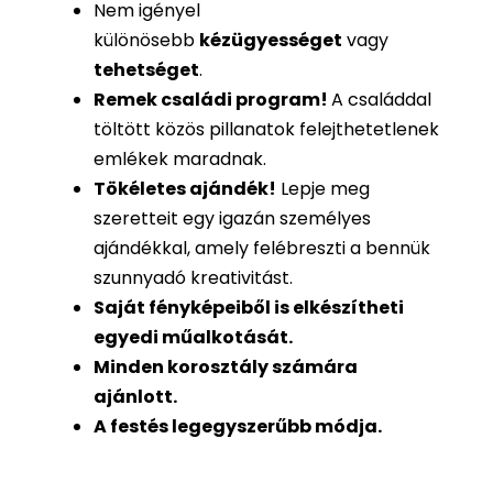
Nem igényel
különösebb
kézügyességet
vagy
tehetséget
.
Remek családi program
!
A családdal
töltött közös pillanatok felejthetetlenek
emlékek maradnak.
Tökéletes ajándék
!
Lepje meg
szeretteit egy igazán személyes
ajándékkal, amely felébreszti a bennük
szunnyadó kreativitást.
Saját fényképeiből is
elkészítheti
egyedi műalkotását.
Minden korosztály számára
ajánlott.
A festés legegyszerűbb módja.