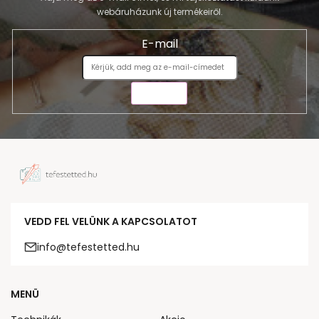
webáruházunk új termékeiről.
E-mail
KÜLDÉS
VEDD FEL VELÜNK A KAPCSOLATOT
info@tefestetted.hu
MENÜ