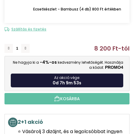
Ecsetkészlet - Bambusz (4 db) 800 Ft értékben
Szállítás és fizetés
8 200 Ft
-tól
E
-4%-os
Ne hagyja ki a
kedvezmény lehetőségét. Használja
a kódot:
PROMO4
Az akció vége:
0d 7h 9m 52s
KOSÁRBA
2+1 akció
⭐ Vásárolj 3 dizájnt, és a legolcsóbbat ingyen