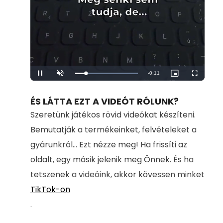
Remaining
-
0:11
Loaded
:
Pause
Unmute
Picture-
Fullscreen
100.00%
in-
Picture
Time
ÉS LÁTTA EZT A VIDEÓT RÓLUNK?
Szeretünk játékos rövid videókat készíteni.
Bemutatják a termékeinket, felvételeket a
gyárunkról... Ezt nézze meg! Ha frissíti az
oldalt, egy másik jelenik meg Önnek. És ha
tetszenek a videóink, akkor kövessen minket
TikTok-on
.