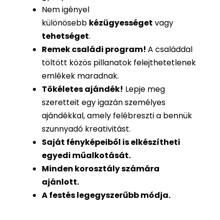
Nem igényel
különösebb
kézügyességet
vagy
tehetséget
.
Remek családi program
!
A családdal
töltött közös pillanatok felejthetetlenek
emlékek maradnak.
Tökéletes ajándék
!
Lepje meg
szeretteit egy igazán személyes
ajándékkal, amely felébreszti a bennük
szunnyadó kreativitást.
Saját fényképeiből is
elkészítheti
egyedi műalkotását.
Minden korosztály számára
ajánlott.
A festés legegyszerűbb módja.