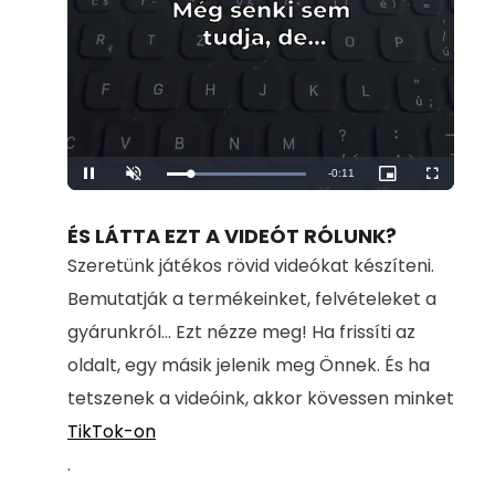
Remaining
-
0:11
Loaded
:
Pause
Unmute
Picture-
Fullscreen
100.00%
in-
Picture
Time
ÉS LÁTTA EZT A VIDEÓT RÓLUNK?
Szeretünk játékos rövid videókat készíteni.
Bemutatják a termékeinket, felvételeket a
gyárunkról... Ezt nézze meg! Ha frissíti az
oldalt, egy másik jelenik meg Önnek. És ha
tetszenek a videóink, akkor kövessen minket
TikTok-on
.