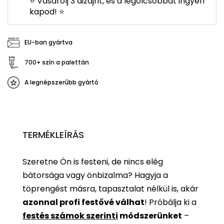
⭐ Vásárolj 3 dizájnt, és a legolcsóbbat ingyen
kapod! ⭐
EU-ban gyártva
700+ szín a palettán
A legnépszerűbb gyártó
TERMÉKLEÍRÁS
Szeretne Ön is festeni, de nincs elég
bátorsága vagy önbizalma? Hagyja a
töprengést másra, tapasztalat nélkül is, akár
azonnal profi festővé válhat
!
Próbálja ki a
festés számok szerinti
módszerünket
–