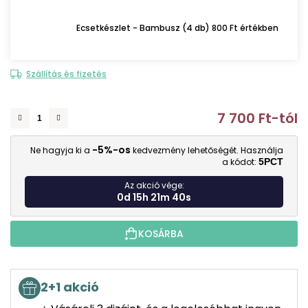
Ecsetkészlet - Bambusz (4 db) 800 Ft értékben
Szállítás és fizetés
7 700 Ft
-tól
E
-5%-os
Ne hagyja ki a
kedvezmény lehetőségét. Használja
a kódot:
5PCT
Az akció vége:
0d 15h 21m 39s
KOSÁRBA
2+1 akció