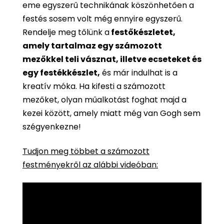
eme egyszerű technikának köszönhetően a
festés sosem volt még ennyire egyszerű.
Rendelje meg tőlünk a
festőkészletet,
amely tartalmaz egy számozott
mezőkkel teli vásznat, illetve ecseteket és
egy festékkészlet,
és már indulhat is a
kreatív móka. Ha kifesti a számozott
mezőket, olyan műalkotást foghat majd a
kezei között, amely miatt még van Gogh sem
szégyenkezne!
Tudjon meg többet a számozott
festményekről az alábbi videóban: