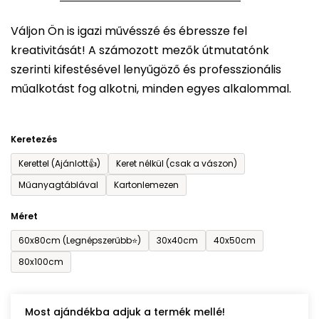
5-
Váljon Ön is igazi művésszé és ébressze fel
ből
kreativitását! A számozott mezők útmutatónk
0,0
szerinti kifestésével lenyűgöző és professzionális
csillag.
műalkotást fog alkotni, minden egyes alkalommal.
Keretezés
Kerettel (Ajánlott👍)
Keret nélkül (csak a vászon)
Műanyagtáblával
Kartonlemezen
Méret
60x80cm (Legnépszerűbb⭐)
30x40cm
40x50cm
80x100cm
Most ajándékba adjuk a termék mellé!