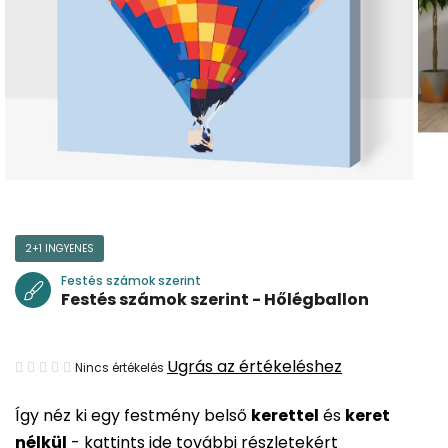
2+1 INGYENES
Festés számok szerint
Festés számok szerint - Hőlégballon
A
Ugrás az értékeléshez
Nincs értékelés
termék
Így néz ki egy festmény belső
kerettel
és
keret
átlagos
nélkül
-
kattints ide további részletekért
értékelése