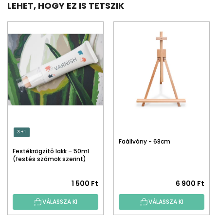
LEHET, HOGY EZ IS TETSZIK
3 + 1
Faállvány - 68cm
Festékrögzítő lakk – 50ml
(festés számok szerint)
1 500 Ft
6 900 Ft
VÁLASSZA KI
VÁLASSZA KI