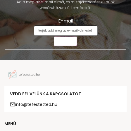
Adja meg az e-mail címét, és mi tájékoztatást küldünk
webáruházunk új termékeiről.
E-mail
KÜLDÉS
VEDD FEL VELÜNK A KAPCSOLATOT
info@tefestetted.hu
MENÜ