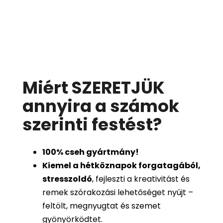
Miért SZERETJÜK
annyira a számok
szerinti festést
?
100%
cseh gyártmány!
Kiemel a hétköznapok forgatagából,
stresszoldó
, fejleszti a kreativitást és
remek szórakozási lehetőséget nyújt –
feltölt, megnyugtat és szemet
gyönyörködtet.