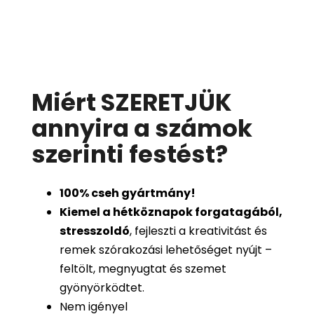
Miért SZERETJÜK
annyira a számok
szerinti festést
?
100%
cseh gyártmány!
Kiemel a hétköznapok forgatagából,
stresszoldó
, fejleszti a kreativitást és
remek szórakozási lehetőséget nyújt –
feltölt, megnyugtat és szemet
gyönyörködtet.
Nem igényel