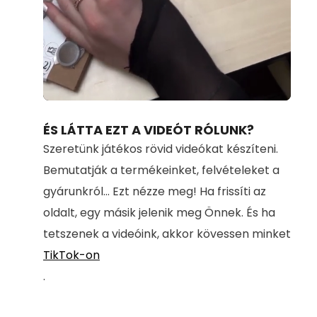
Loaded
:
Unmute
100.00%
ÉS LÁTTA EZT A VIDEÓT RÓLUNK?
Szeretünk játékos rövid videókat készíteni.
Bemutatják a termékeinket, felvételeket a
gyárunkról... Ezt nézze meg! Ha frissíti az
oldalt, egy másik jelenik meg Önnek. És ha
tetszenek a videóink, akkor kövessen minket
TikTok-on
.