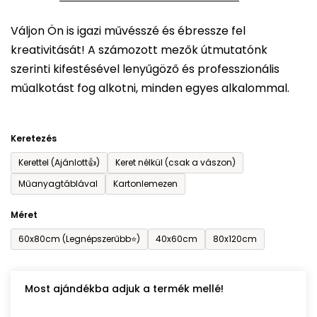
5-
Váljon Ön is igazi művésszé és ébressze fel
ből
kreativitását! A számozott mezők útmutatónk
0,0
szerinti kifestésével lenyűgöző és professzionális
csillag.
műalkotást fog alkotni, minden egyes alkalommal.
Keretezés
Kerettel (Ajánlott👍)
Keret nélkül (csak a vászon)
Műanyagtáblával
Kartonlemezen
Méret
60x80cm (Legnépszerűbb⭐)
40x60cm
80x120cm
Most ajándékba adjuk a termék mellé!