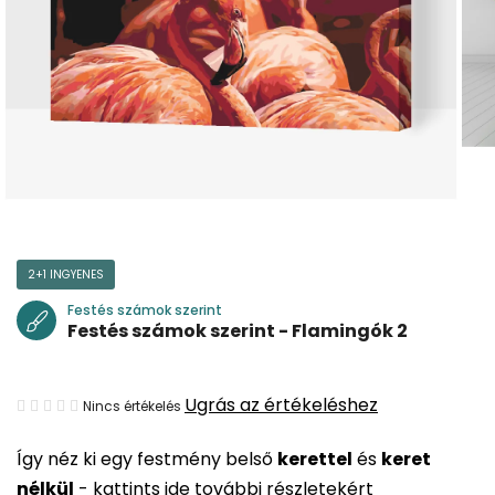
2+1 INGYENES
Festés számok szerint
Festés számok szerint - Flamingók 2
A
Ugrás az értékeléshez
Nincs értékelés
termék
Így néz ki egy festmény belső
kerettel
és
keret
átlagos
nélkül
-
kattints ide további részletekért
értékelése