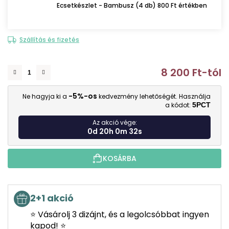
Ecsetkészlet - Bambusz (4 db) 800 Ft értékben
Szállítás és fizetés
8 200 Ft
-tól
E
-5%-os
Ne hagyja ki a
kedvezmény lehetőségét. Használja
a kódot:
5PCT
Az akció vége:
0d 20h 0m 31s
KOSÁRBA
2+1 akció
⭐ Vásárolj 3 dizájnt, és a legolcsóbbat ingyen
kapod! ⭐