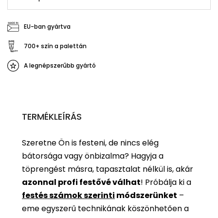
EU-ban gyártva
700+ szín a palettán
A legnépszerűbb gyártó
TERMÉKLEÍRÁS
Szeretne Ön is festeni, de nincs elég
bátorsága vagy önbizalma? Hagyja a
töprengést másra, tapasztalat nélkül is, akár
azonnal profi festővé válhat
!
Próbálja ki a
festés számok szerinti
módszerünket
–
eme egyszerű technikának köszönhetően a