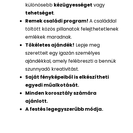
különösebb
kézügyességet
vagy
tehetséget
.
Remek családi program
!
A családdal
töltött közös pillanatok felejthetetlenek
emlékek maradnak.
Tökéletes ajándék
!
Lepje meg
szeretteit egy igazán személyes
ajándékkal, amely felébreszti a bennük
szunnyadó kreativitást.
Saját fényképeiből is
elkészítheti
egyedi műalkotását.
Minden korosztály számára
ajánlott.
A festés legegyszerűbb módja.