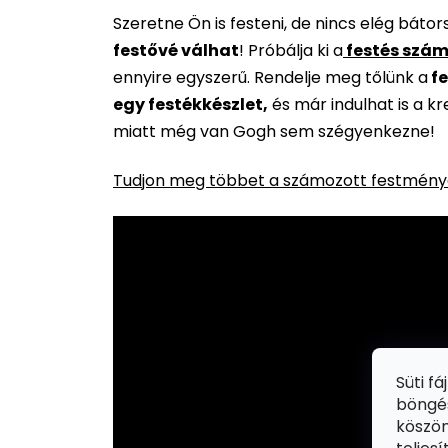
Szeretne Ön is festeni, de nincs elég báto
festővé válhat
!
Próbálja ki a
festés szám
ennyire egyszerű. Rendelje meg tőlünk a
fe
egy festékkészlet,
és már indulhat is a k
miatt még van Gogh sem szégyenkezne!
Tudjon meg többet a számozott festménye
Süti f
böngés
köszön