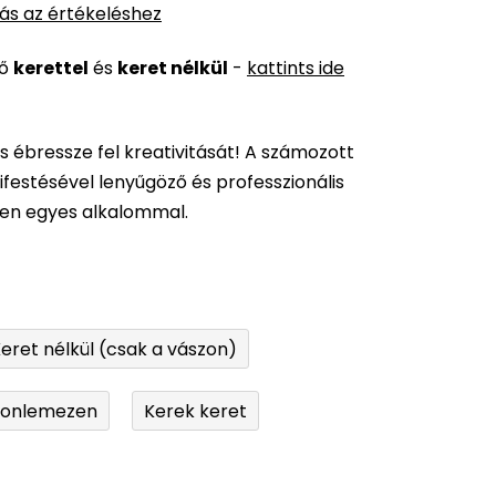
ás az értékeléshez
ső
kerettel
és
keret nélkül
-
kattints ide
és ébressze fel kreativitását! A számozott
festésével lenyűgöző és professzionális
den egyes alkalommal.
eret nélkül (csak a vászon)
tonlemezen
Kerek keret