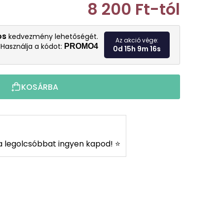
8 200 Ft
-tól
Egységár:
os
kedvezmény lehetőségét.
Az akció vége:
Használja a kódot:
PROMO4
0d 15h 9m 14s
KOSÁRBA
s a legolcsóbbat ingyen kapod! ⭐