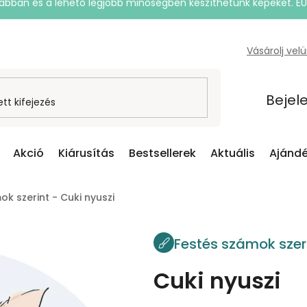
rsabban és a lehető legjobb minőségben készíthetünk képeket. E
Vásárolj vel
Bejel
Akció
Kiárusítás
Bestsellerek
Aktuális
Ajándé
k szerint - Cuki nyuszi
Festés számok szer
Cuki nyuszi