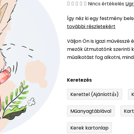
A
Nincs értékelés
Ugr
termék
Így néz ki egy festmény bel
átlagos
további részletekért
értékelése
5-
Váljon Ön is igazi művésszé 
ből
mezők útmutatónk szerinti ki
0,0
műalkotást fog alkotni, min
csillag.
Keretezés
Kerettel (Ajánlott👍)
K
Műanyagtáblával
Kar
Kerek kartonlap