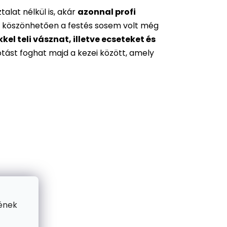
alat nélkül is, akár
azonnal profi
 köszönhetően a festés sosem volt még
l teli vásznat, illetve ecseteket és
otást foghat majd a kezei között, amely
ének