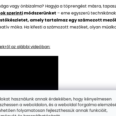
rsága vagy önbizalma? Hagyja a töprengést másra, tapaszt
ok szerinti
módszerünket
– eme egyszerű technikának
stőkészletet, amely tartalmaz egy számozott mezőkke
reatív móka. Ha kifesti a számozott mezőket, olyan műalk
kről az alábbi videóban:
ájlokat használunk annak érdekében, hogy kényelmesen
zhessen a weboldalon, és a weboldal forgalma elemzés
hetően folyamatosan fejleszthessük annak funkcióit,