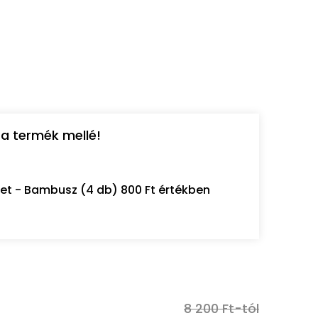
a termék mellé!
let - Bambusz (4 db) 800 Ft értékben
8 200 Ft-tól