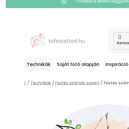
Fotóiból a lehető leggyo
Ugrás
a
fő
tartalomhoz
Technikák
Saját fotó alapján
Inspiráció
Kezdőlap
/
Technikák
/
Festés számok szerint
/
Festés számo