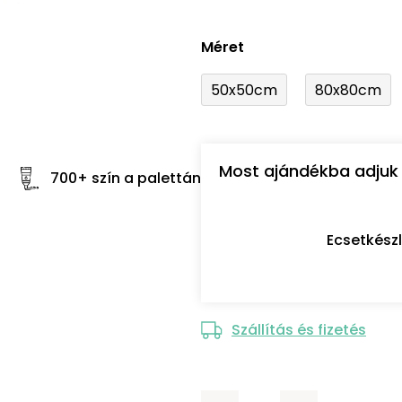
Méret
50x50cm
80x80cm
Most ajándékba adjuk 
700+ szín a palettán
Ecsetkész
Szállítás és fizetés