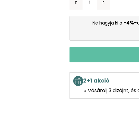
-4%-
Ne hagyja ki a
2+1 akció
⭐ Vásárolj 3 dizájnt, é