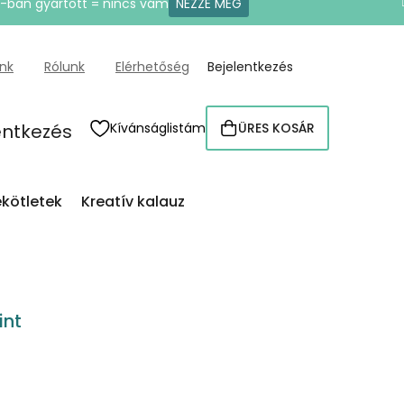
U-ban gyártott = nincs vám
NÉZZE MEG
ünk
Rólunk
Elérhetőség
Bejelentkezés
entkezés
Kívánságlistám
ÜRES KOSÁR
KOSÁR
kötletek
Kreatív kalauz
int