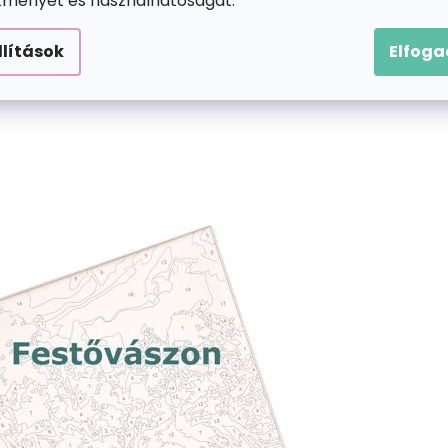
ítményét és használhatóságát.
llítások
Elfog