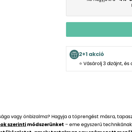
2+1 akció
⭐ Vásárolj 3 dizájnt, é
rsága vagy önbizalma? Hagyja a töprengést másra, tapaszt
ok szerinti
módszerünket
– eme egyszerű technikának