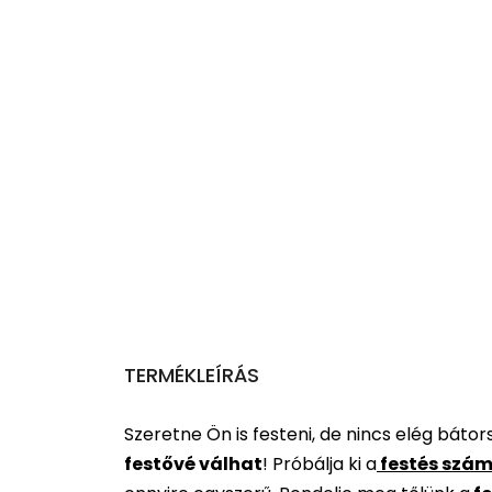
TERMÉKLEÍRÁS
Szeretne Ön is festeni, de nincs elég báto
festővé válhat
!
Próbálja ki a
festés szám