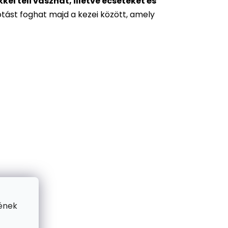
l teli vásznat, illetve ecseteket és
otást foghat majd a kezei között, amely
ének