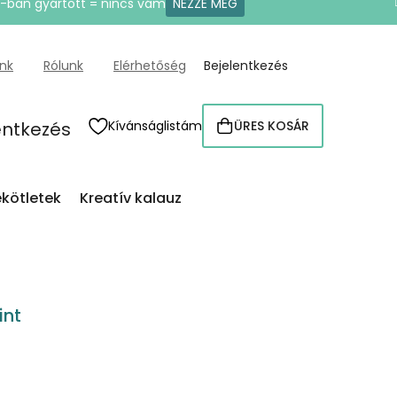
U-ban gyártott = nincs vám
NÉZZE MEG
ünk
Rólunk
Elérhetőség
Bejelentkezés
entkezés
Kívánságlistám
ÜRES KOSÁR
KOSÁR
kötletek
Kreatív kalauz
int