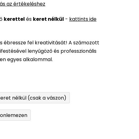
ás az értékeléshez
ső
kerettel
és
keret nélkül
-
kattints ide
és ébressze fel kreativitását! A számozott
festésével lenyűgöző és professzionális
den egyes alkalommal.
eret nélkül (csak a vászon)
tonlemezen