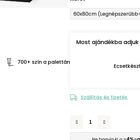
60x80cm (Legnépszerűbb
Most ajándékba adjuk 
700+ szín a palettán
Ecsetkész
Szállítás és fizetés
-4%-o
Ne hagyja ki a