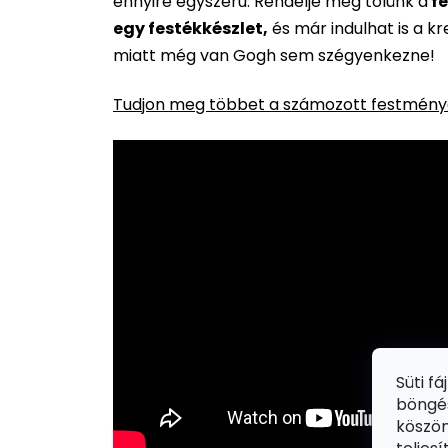
ennyire egyszerű. Rendelje meg tőlünk a
fe
egy festékkészlet,
és már indulhat is a k
miatt még van Gogh sem szégyenkezne!
Tudjon meg többet a számozott festménye
Süti f
böngés
köszön