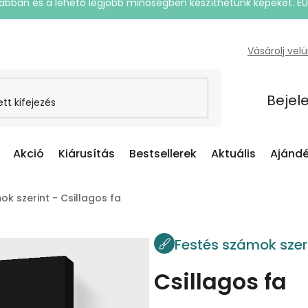
rsabban és a lehető legjobb minőségben készíthetünk képeket. E
Vásárolj vel
Bejel
Akció
Kiárusítás
Bestsellerek
Aktuális
Ajándé
k szerint - Csillagos fa
Festés számok szer
Csillagos fa