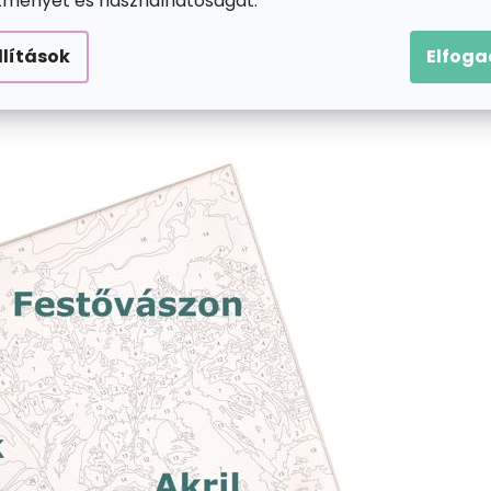
ítményét és használhatóságát.
llítások
Elfog