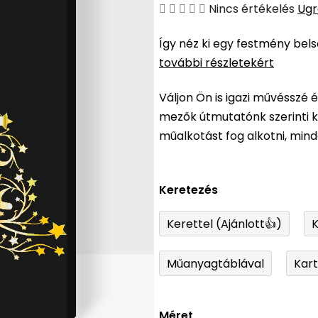
A
Nincs értékelés
Ugr
termék
Így néz ki egy festmény bel
átlagos
további részletekért
értékelése
5-
Váljon Ön is igazi művésszé 
ből
mezők útmutatónk szerinti ki
0,0
műalkotást fog alkotni, min
csillag.
Keretezés
Kerettel (Ajánlott👍)
K
Műanyagtáblával
Kar
Méret