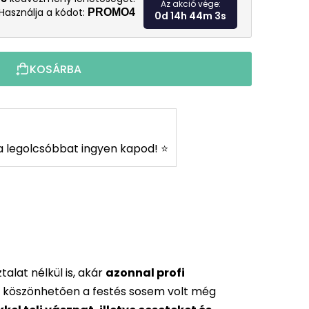
Az akció vége:
Használja a kódot:
PROMO4
0d 14h 44m 2s
KOSÁRBA
s a legolcsóbbat ingyen kapod! ⭐
alat nélkül is, akár
azonnal profi
 köszönhetően a festés sosem volt még