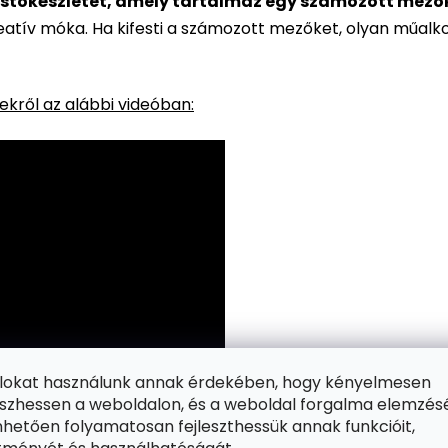
stőkészletet, amely tartalmaz egy számozott mezőkke
reatív móka. Ha kifesti a számozott mezőket, olyan műalk
kről az alábbi videóban:
ájlokat használunk annak érdekében, hogy kényelmesen
zhessen a weboldalon, és a weboldal forgalma elemzés
hetően folyamatosan fejleszthessük annak funkcióit,