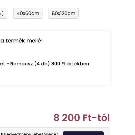
⭐)
40x60cm
80x120cm
a termék mellé!
let - Bambusz (4 db) 800 Ft értékben
8 200 Ft
-tól
Egységár:
s
kedvezmény lehetőségét.