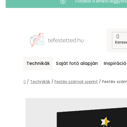
Fotóiból a lehető leggyo
Ugrás
a
fő
tartalomhoz
Technikák
Saját fotó alapján
Inspiráció
Kezdőlap
/
Technikák
/
Festés számok szerint
/
Festés számo