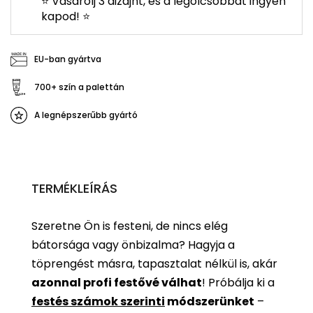
⭐ Vásárolj 3 dizájnt, és a legolcsóbbat ingyen
kapod! ⭐
EU-ban gyártva
700+ szín a palettán
A legnépszerűbb gyártó
TERMÉKLEÍRÁS
Szeretne Ön is festeni, de nincs elég
bátorsága vagy önbizalma? Hagyja a
töprengést másra, tapasztalat nélkül is, akár
azonnal profi festővé válhat
!
Próbálja ki a
festés számok szerinti
módszerünket
–