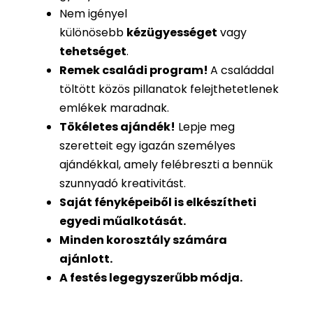
Nem igényel
különösebb
kézügyességet
vagy
tehetséget
.
Remek családi program
!
A családdal
töltött közös pillanatok felejthetetlenek
emlékek maradnak.
Tökéletes ajándék
!
Lepje meg
szeretteit egy igazán személyes
ajándékkal, amely felébreszti a bennük
szunnyadó kreativitást.
Saját fényképeiből is
elkészítheti
egyedi műalkotását.
Minden korosztály számára
ajánlott.
A festés legegyszerűbb módja.