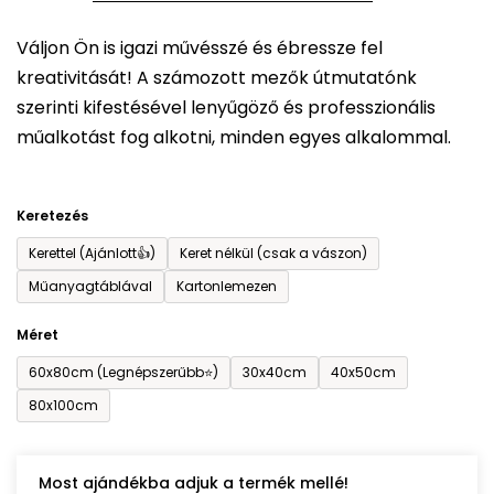
5-
Váljon Ön is igazi művésszé és ébressze fel
ből
kreativitását! A számozott mezők útmutatónk
0,0
szerinti kifestésével lenyűgöző és professzionális
csillag.
műalkotást fog alkotni, minden egyes alkalommal.
Keretezés
Kerettel (Ajánlott👍)
Keret nélkül (csak a vászon)
Műanyagtáblával
Kartonlemezen
Méret
60x80cm (Legnépszerűbb⭐)
30x40cm
40x50cm
80x100cm
Most ajándékba adjuk a termék mellé!