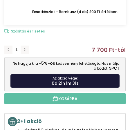
Ecsetkészlet - Bambusz (4 db) 800 Ft értékben
Szállítás és fizetés
7 700 Ft
-tól
E
-5%-os
Ne hagyja ki a
kedvezmény lehetőségét. Használja
a kódot:
5PCT
Az akció vége:
0d 21h 1m 30s
KOSÁRBA
2+1 akció