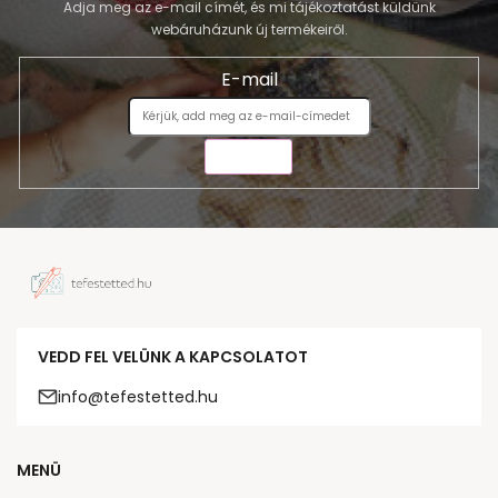
Adja meg az e-mail címét, és mi tájékoztatást küldünk
webáruházunk új termékeiről.
E-mail
KÜLDÉS
VEDD FEL VELÜNK A KAPCSOLATOT
info@tefestetted.hu
MENÜ