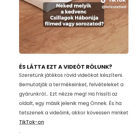
Loaded
:
Unmute
100.00%
ÉS LÁTTA EZT A VIDEÓT RÓLUNK?
Szeretünk játékos rövid videókat készíteni.
Bemutatják a termékeinket, felvételeket a
gyárunkról... Ezt nézze meg! Ha frissíti az
oldalt, egy másik jelenik meg Önnek. És ha
tetszenek a videóink, akkor kövessen minket
TikTok-on
.