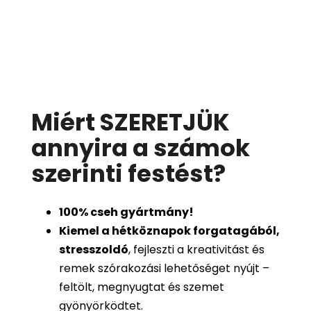
Miért SZERETJÜK
annyira a számok
szerinti festést
?
100%
cseh gyártmány!
Kiemel a hétköznapok forgatagából,
stresszoldó
, fejleszti a kreativitást és
remek szórakozási lehetőséget nyújt –
feltölt, megnyugtat és szemet
gyönyörködtet.