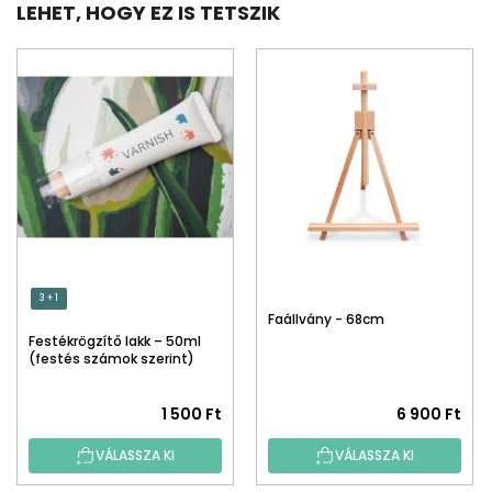
LEHET, HOGY EZ IS TETSZIK
3 + 1
Faállvány - 68cm
Festékrögzítő lakk – 50ml
(festés számok szerint)
1 500 Ft
6 900 Ft
VÁLASSZA KI
VÁLASSZA KI