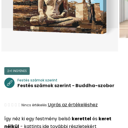
2+1 INGYENES
Festés számok szerint
Festés számok szerint - Buddha-szobor
A
Ugrás az értékeléshez
Nincs értékelés
termék
Így néz ki egy festmény belső
kerettel
és
keret
átlagos
nélkül
-
kattints ide további részletekért
értékelése