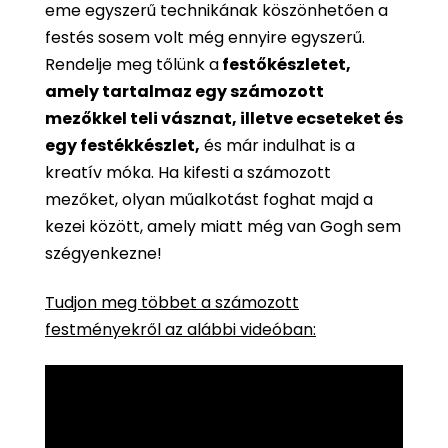
eme egyszerű technikának köszönhetően a
festés sosem volt még ennyire egyszerű.
Rendelje meg tőlünk a
festőkészletet,
amely tartalmaz egy számozott
mezőkkel teli vásznat, illetve ecseteket és
egy festékkészlet,
és már indulhat is a
kreatív móka. Ha kifesti a számozott
mezőket, olyan műalkotást foghat majd a
kezei között, amely miatt még van Gogh sem
szégyenkezne!
Tudjon meg többet a számozott
festményekről az alábbi videóban: