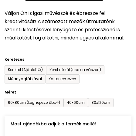
5-
Váljon Ön is igazi művésszé és ébressze fel
ből
kreativitását! A számozott mezők útmutatónk
0,0
szerinti kifestésével lenyűgöző és professzionális
csillag.
műalkotást fog alkotni, minden egyes alkalommal.
Keretezés
Kerettel (Ajánlott👍)
Keret nélkül (csak a vászon)
Műanyagtáblával
Kartonlemezen
Méret
60x80cm (Legnépszerűbb⭐)
40x60cm
80x120cm
Most ajándékba adjuk a termék mellé!