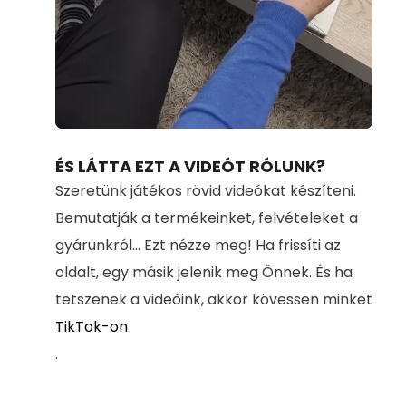
Loaded
:
Unmute
71.00%
ÉS LÁTTA EZT A VIDEÓT RÓLUNK?
Szeretünk játékos rövid videókat készíteni.
Bemutatják a termékeinket, felvételeket a
gyárunkról... Ezt nézze meg! Ha frissíti az
oldalt, egy másik jelenik meg Önnek. És ha
tetszenek a videóink, akkor kövessen minket
TikTok-on
.