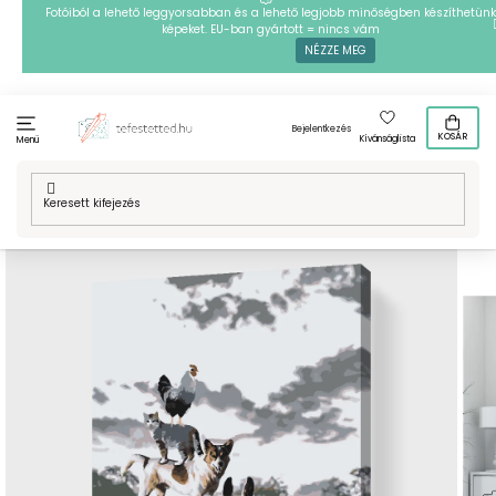
Ugrás
Fotóiból a lehető leggyorsabban és a lehető legjobb minőségben készíthetünk
képeket. EU-ban gyártott = nincs vám
a
NÉZZE MEG
fő
tartalomhoz
Bejelentkezés
KOSÁR
Kívánságlista
Menü
Kezdőlap
/
Technikák
/
Festés számok szerint
/
Festés számok
szerint - Állatpiramis