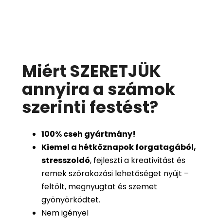
Miért SZERETJÜK
annyira a számok
szerinti festést
?
100%
cseh gyártmány!
Kiemel a hétköznapok forgatagából,
stresszoldó
, fejleszti a kreativitást és
remek szórakozási lehetőséget nyújt –
feltölt, megnyugtat és szemet
gyönyörködtet.
Nem igényel