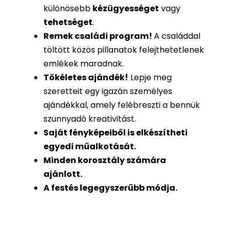
különösebb
kézügyességet
vagy
tehetséget
.
Remek családi program
!
A családdal
töltött közös pillanatok felejthetetlenek
emlékek maradnak.
Tökéletes ajándék
!
Lepje meg
szeretteit egy igazán személyes
ajándékkal, amely felébreszti a bennük
szunnyadó kreativitást.
Saját fényképeiből is
elkészítheti
egyedi műalkotását.
Minden korosztály számára
ajánlott.
A festés legegyszerűbb módja.