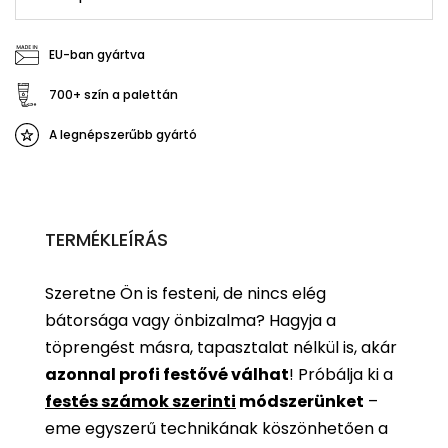
EU-ban gyártva
700+ szín a palettán
A legnépszerűbb gyártó
TERMÉKLEÍRÁS
Szeretne Ön is festeni, de nincs elég
bátorsága vagy önbizalma? Hagyja a
töprengést másra, tapasztalat nélkül is, akár
azonnal profi festővé válhat
!
Próbálja ki a
festés számok szerinti
módszerünket
–
eme egyszerű technikának köszönhetően a