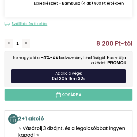
Ecsetkészlet - Bambusz (4 db) 800 Ft értékben
Szállítás és fizetés
8 200 Ft
-tól
E
-4%-os
Ne hagyja ki a
kedvezmény lehetőségét. Használja
a kódot:
PROMO4
Az akció vége:
0d 20h 15m 31s
KOSÁRBA
2+1 akció
⭐ Vásárolj 3 dizájnt, és a legolcsóbbat ingyen
kapod! ⭐