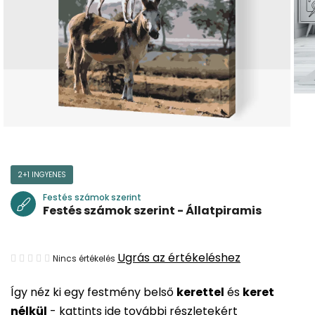
2+1 INGYENES
Festés számok szerint
Festés számok szerint - Állatpiramis
A
Ugrás az értékeléshez
Nincs értékelés
termék
Így néz ki egy festmény belső
kerettel
és
keret
átlagos
nélkül
-
kattints ide további részletekért
értékelése