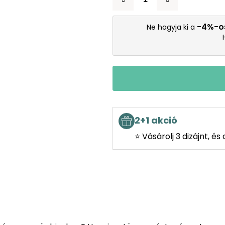
-4%-o
Ne hagyja ki a
2+1 akció
⭐ Vásárolj 3 dizájnt, é