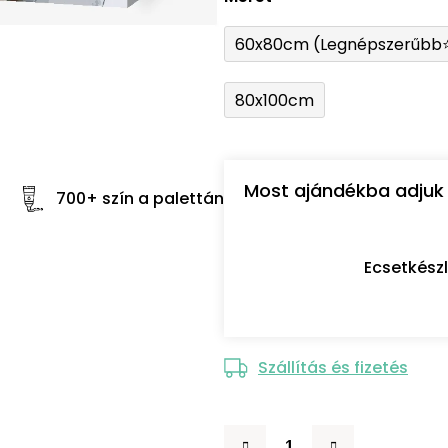
60x80cm (Legnépszerűbb
80x100cm
Most ajándékba adjuk 
700+ szín a palettán
Ecsetkész
Szállítás és fizetés