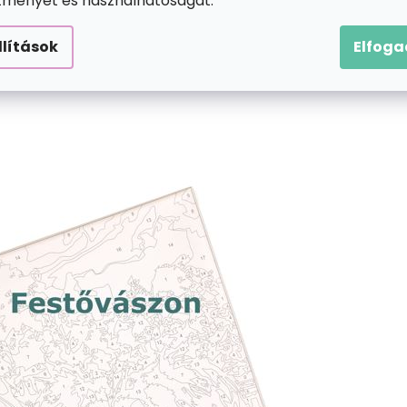
ítményét és használhatóságát.
llítások
Elfog