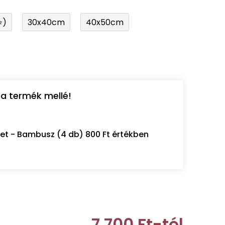
⭐)
30x40cm
40x50cm
a termék mellé!
let - Bambusz (4 db) 800 Ft értékben
7 700 Ft
-tól