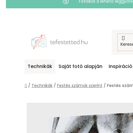
Fotóiból a lehető leggyo
Ugrás
a
fő
tartalomhoz
Technikák
Saját fotó alapján
Inspiráció
Kezdőlap
/
Technikák
/
Festés számok szerint
/
Festés szám