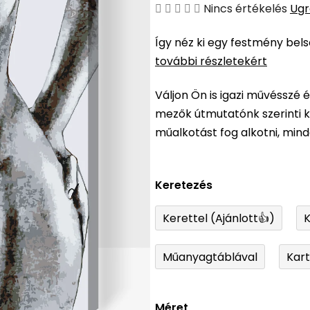
A
Nincs értékelés
Ugr
termék
Így néz ki egy festmény bel
átlagos
további részletekért
értékelése
5-
Váljon Ön is igazi művésszé 
ből
mezők útmutatónk szerinti ki
0,0
műalkotást fog alkotni, min
csillag.
Keretezés
Kerettel (Ajánlott👍)
K
Műanyagtáblával
Kar
Méret