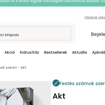
rsabban és a lehető legjobb minőségben készíthetünk képeket. E
Vásárolj vel
Bejel
Akció
Kiárusítás
Bestsellerek
Aktuális
Ajándé
ok szerint - Akt
Festés számok szer
Akt