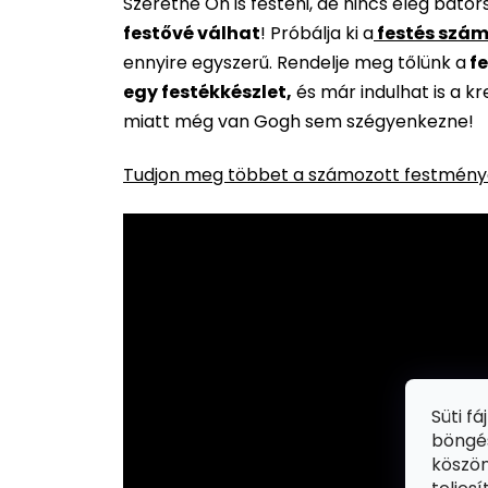
Szeretne Ön is festeni, de nincs elég báto
festővé válhat
!
Próbálja ki a
festés szám
ennyire egyszerű. Rendelje meg tőlünk a
fe
egy festékkészlet,
és már indulhat is a k
miatt még van Gogh sem szégyenkezne!
Tudjon meg többet a számozott festménye
Süti f
böngés
köszön