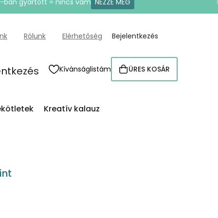
U-ban gyártott = nincs vám
NÉZZE MEG
ünk
Rólunk
Elérhetőség
Bejelentkezés
entkezés
Kívánságlistám
ÜRES KOSÁR
KOSÁR
kötletek
Kreatív kalauz
int