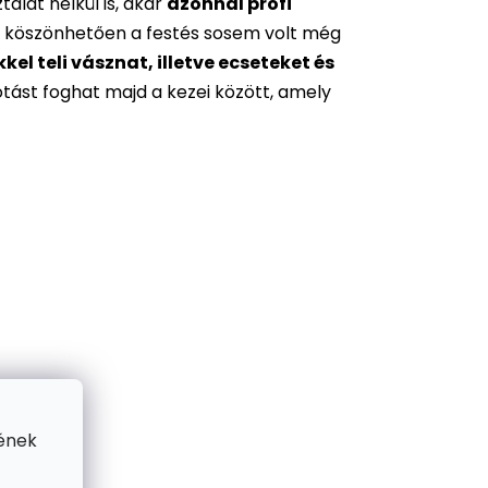
alat nélkül is, akár
azonnal profi
 köszönhetően a festés sosem volt még
l teli vásznat, illetve ecseteket és
otást foghat majd a kezei között, amely
ének