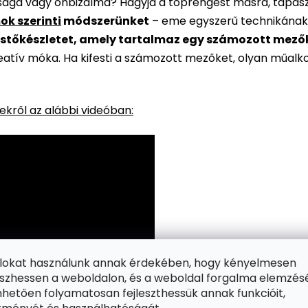
rsága vagy önbizalma? Hagyja a töprengést másra, tapaszt
ok szerinti
módszerünket
– eme egyszerű technikának
stőkészletet, amely tartalmaz egy számozott mezőkke
reatív móka. Ha kifesti a számozott mezőket, olyan műalk
kről az alábbi videóban:
ájlokat használunk annak érdekében, hogy kényelmesen
zhessen a weboldalon, és a weboldal forgalma elemzés
hetően folyamatosan fejleszthessük annak funkcióit,