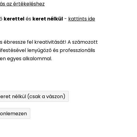
ás az értékeléshez
ső
kerettel
és
keret nélkül
-
kattints ide
és ébressze fel kreativitását! A számozott
festésével lenyűgöző és professzionális
den egyes alkalommal.
eret nélkül (csak a vászon)
tonlemezen