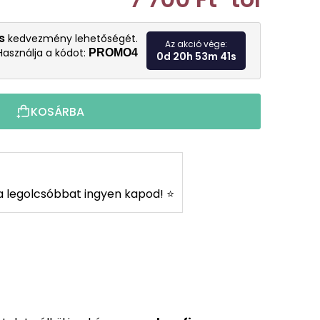
Egységár:
s
kedvezmény lehetőségét.
Az akció vége:
Használja a kódot:
PROMO4
0d 20h 53m 40s
KOSÁRBA
s a legolcsóbbat ingyen kapod! ⭐