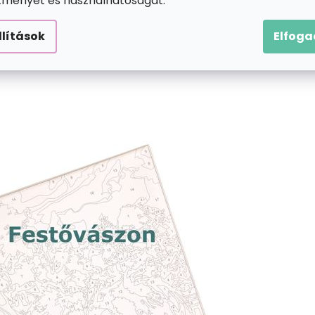
ítményét és használhatóságát.
llítások
Elfog