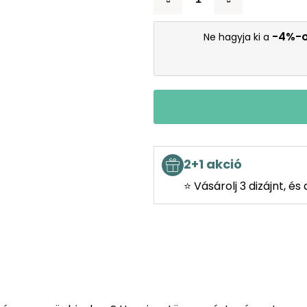
-4%-
Ne hagyja ki a
2+1 akció
⭐ Vásárolj 3 dizájnt, é