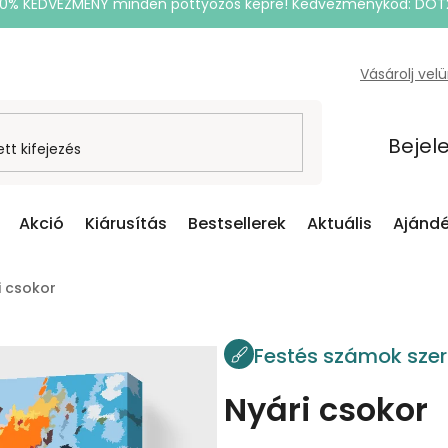
20% KEDVEZMÉNY minden pöttyözős képre! Kedvezménykód: DOT
Vásárolj vel
Bejel
Akció
Kiárusítás
Bestsellerek
Aktuális
Ajándé
i csokor
Festés számok szer
Nyári csokor