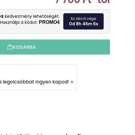
Egységár:
os
kedvezmény lehetőségét.
Az akció vége:
Használja a kódot:
PROMO4
0d 8h 46m 5s
KOSÁRBA
s a legolcsóbbat ingyen kapod! ⭐