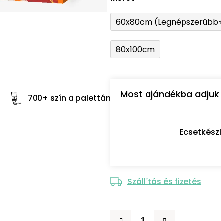
60x80cm (Legnépszerűbb
80x100cm
Most ajándékba adjuk 
700+ szín a palettán
Ecsetkész
Szállítás és fizetés