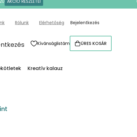
20
AKCIÓ RÉSZLETEI
ünk
Rólunk
Elérhetőség
Bejelentkezés
entkezés
Kívánságlistám
ÜRES KOSÁR
KOSÁR
kötletek
Kreatív kalauz
int