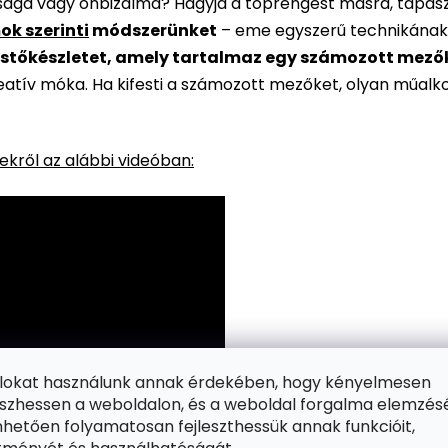
rsága vagy önbizalma? Hagyja a töprengést másra, tapaszt
ok szerinti
módszerünket
– eme egyszerű technikának
stőkészletet, amely tartalmaz egy számozott mezőkke
reatív móka. Ha kifesti a számozott mezőket, olyan műalk
kről az alábbi videóban:
ájlokat használunk annak érdekében, hogy kényelmesen
zhessen a weboldalon, és a weboldal forgalma elemzés
hetően folyamatosan fejleszthessük annak funkcióit,