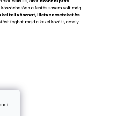
alat nélkül is, akár
azonnal profi
 köszönhetően a festés sosem volt még
l teli vásznat, illetve ecseteket és
otást foghat majd a kezei között, amely
ének