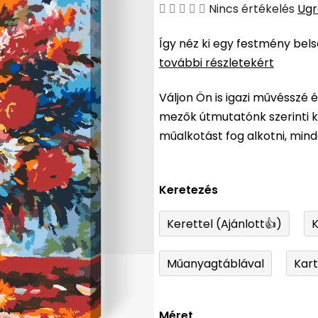
A
Nincs értékelés
Ugr
termék
Így néz ki egy festmény bel
átlagos
további részletekért
értékelése
5-
Váljon Ön is igazi művésszé 
ből
mezők útmutatónk szerinti ki
0,0
műalkotást fog alkotni, min
csillag.
Keretezés
Kerettel (Ajánlott👍)
K
Műanyagtáblával
Kar
Méret