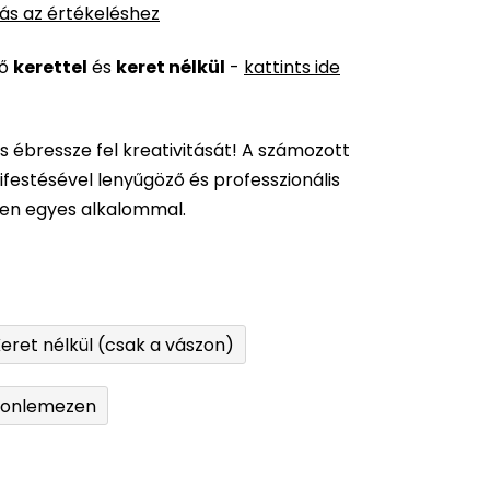
ás az értékeléshez
ső
kerettel
és
keret nélkül
-
kattints ide
és ébressze fel kreativitását! A számozott
festésével lenyűgöző és professzionális
den egyes alkalommal.
eret nélkül (csak a vászon)
tonlemezen