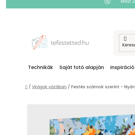
Most 
Ugrás
a
fő
tartalomhoz
Technikák
Saját fotó alapján
Inspiráció
Kezdőlap
/
Virágok vázában
/
Festés számok szerint - Nyár