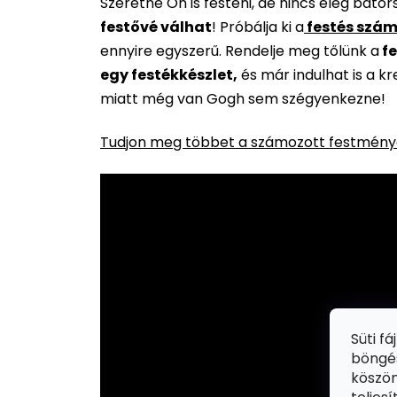
Szeretne Ön is festeni, de nincs elég báto
festővé válhat
!
Próbálja ki a
festés szám
ennyire egyszerű. Rendelje meg tőlünk a
fe
egy festékkészlet,
és már indulhat is a k
miatt még van Gogh sem szégyenkezne!
Tudjon meg többet a számozott festménye
Süti f
böngés
köszön