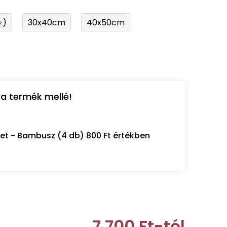
⭐)
30x40cm
40x50cm
a termék mellé!
let - Bambusz (4 db) 800 Ft értékben
7 700 Ft
-tól