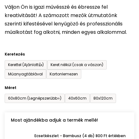
5-
Váljon Ön is igazi művésszé és ébressze fel
ből
kreativitását! A számozott mezők útmutatónk
0,0
szerinti kifestésével lenyűgöző és professzionális
csillag.
műalkotást fog alkotni, minden egyes alkalommal.
Keretezés
Kerettel (Ajánlott👍)
Keret nélkül (csak a vászon)
Műanyagtáblával
Kartonlemezen
Méret
60x80cm (Legnépszerűbb⭐)
40x60cm
80x120cm
Most ajándékba adjuk a termék mellé!
Ecsetkészlet - Bambusz (4 db) 800 Ft értékben