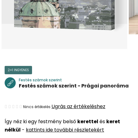
2+1 INGYENES
Festés számok szerint
Festés számok szerint - Prágai panoráma
A
Ugrás az értékeléshez
Nincs értékelés
termék
Így néz ki egy festmény belső
kerettel
és
keret
átlagos
nélkül
-
kattints ide további részletekért
értékelése