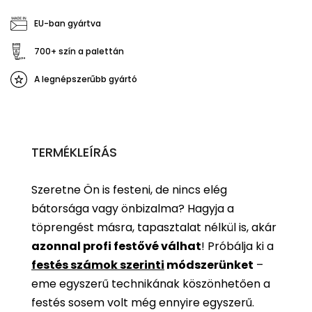
EU-ban gyártva
700+ szín a palettán
A legnépszerűbb gyártó
TERMÉKLEÍRÁS
Szeretne Ön is festeni, de nincs elég
bátorsága vagy önbizalma? Hagyja a
töprengést másra, tapasztalat nélkül is, akár
azonnal profi festővé válhat
!
Próbálja ki a
festés számok szerinti
módszerünket
–
eme egyszerű technikának köszönhetően a
festés sosem volt még ennyire egyszerű.