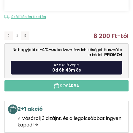
Szállítás és fizetés
8 200 Ft
-tól
E
-4%-os
Ne hagyja ki a
kedvezmény lehetőségét. Használja
a kódot:
PROMO4
Az akció vége:
0d 6h 43m 7s
KOSÁRBA
2+1 akció
⭐ Vásárolj 3 dizájnt, és a legolcsóbbat ingyen
kapod! ⭐