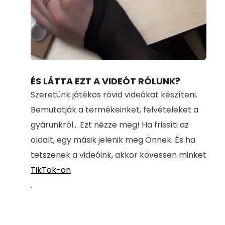
Loaded
:
Unmute
100.00%
ÉS LÁTTA EZT A VIDEÓT RÓLUNK?
Szeretünk játékos rövid videókat készíteni.
Bemutatják a termékeinket, felvételeket a
gyárunkról... Ezt nézze meg! Ha frissíti az
oldalt, egy másik jelenik meg Önnek. És ha
tetszenek a videóink, akkor kövessen minket
TikTok-on
.