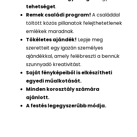
tehetséget
.
Remek családi program
!
A családdal
töltött közös pillanatok felejthetetlenek
emlékek maradnak.
Tökéletes ajándék
!
Lepje meg
szeretteit egy igazán személyes
ajándékkal, amely felébreszti a bennük
szunnyadó kreativitást.
Saját fényképeiből is
elkészítheti
egyedi műalkotását.
Minden korosztály számára
ajánlott.
A festés legegyszerűbb módja.