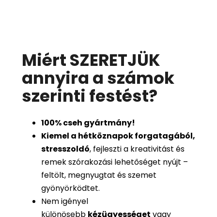
Miért SZERETJÜK
annyira a számok
szerinti festést
?
100%
cseh gyártmány!
Kiemel a hétköznapok forgatagából,
stresszoldó
, fejleszti a kreativitást és
remek szórakozási lehetőséget nyújt –
feltölt, megnyugtat és szemet
gyönyörködtet.
Nem igényel
különösebb
kézügyességet
vagy