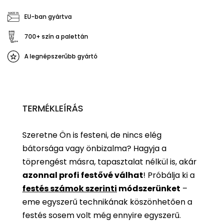
EU-ban gyártva
700+ szín a palettán
A legnépszerűbb gyártó
TERMÉKLEÍRÁS
Szeretne Ön is festeni, de nincs elég
bátorsága vagy önbizalma? Hagyja a
töprengést másra, tapasztalat nélkül is, akár
azonnal profi festővé válhat
!
Próbálja ki a
festés számok szerinti
módszerünket
–
eme egyszerű technikának köszönhetően a
festés sosem volt még ennyire egyszerű.