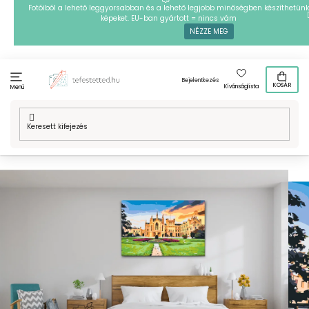
Ugrás
Fotóiból a lehető leggyorsabban és a lehető legjobb minőségben készíthetünk
képeket. EU-ban gyártott = nincs vám
a
NÉZZE MEG
fő
tartalomhoz
Bejelentkezés
KOSÁR
Kívánságlista
Menü
Kezdőlap
/
Technikák
/
Festés számok szerint - Lednicei kastély