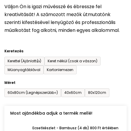
5-
Váljon Ön is igazi művésszé és ébressze fel
ből
kreativitását! A számozott mezők útmutatónk
0,0
szerinti kifestésével lenyűgöző és professzionális
csillag.
műalkotást fog alkotni, minden egyes alkalommal.
Keretezés
Kerettel (Ajánlott👍)
Keret nélkül (csak a vászon)
Műanyagtáblával
Kartonlemezen
Méret
60x80cm (Legnépszerűbb⭐)
40x60cm
80x120cm
Most ajándékba adjuk a termék mellé!
Ecsetkészlet - Bambusz (4 db) 800 Ft értékben