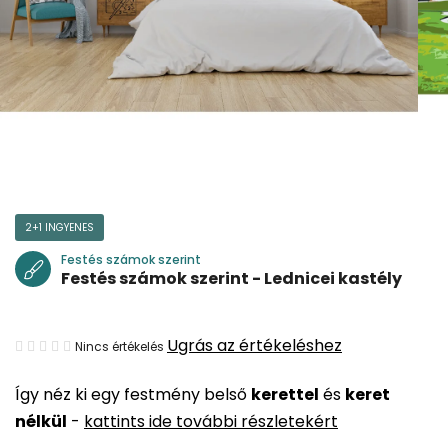
2+1 INGYENES
Festés számok szerint
Festés számok szerint - Lednicei kastély
A
Ugrás az értékeléshez
Nincs értékelés
termék
Így néz ki egy festmény belső
kerettel
és
keret
átlagos
nélkül
-
kattints ide további részletekért
értékelése