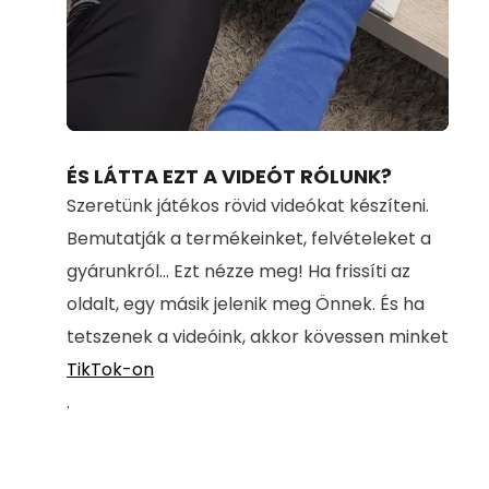
Loaded
:
Unmute
71.00%
ÉS LÁTTA EZT A VIDEÓT RÓLUNK?
Szeretünk játékos rövid videókat készíteni.
Bemutatják a termékeinket, felvételeket a
gyárunkról... Ezt nézze meg! Ha frissíti az
oldalt, egy másik jelenik meg Önnek. És ha
tetszenek a videóink, akkor kövessen minket
TikTok-on
.