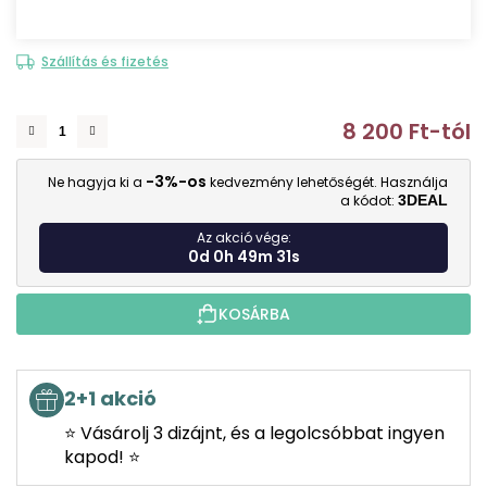
Szállítás és fizetés
8 200 Ft
-tól
E
-3%-os
Ne hagyja ki a
kedvezmény lehetőségét. Használja
a kódot:
3DEAL
Az akció vége:
0d 0h 49m 30s
KOSÁRBA
2+1 akció
⭐ Vásárolj 3 dizájnt, és a legolcsóbbat ingyen
kapod! ⭐