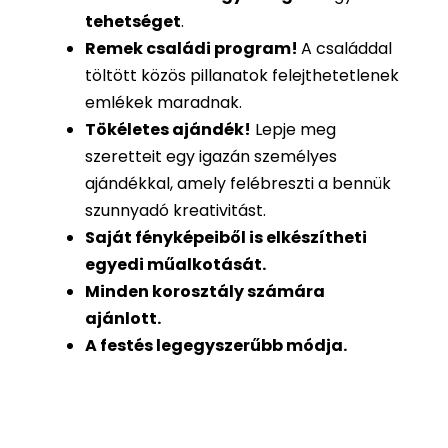
tehetséget
.
Remek családi program
!
A családdal
töltött közös pillanatok felejthetetlenek
emlékek maradnak.
Tökéletes ajándék
!
Lepje meg
szeretteit egy igazán személyes
ajándékkal, amely felébreszti a bennük
szunnyadó kreativitást.
Saját fényképeiből is
elkészítheti
egyedi műalkotását.
Minden korosztály számára
ajánlott.
A festés legegyszerűbb módja.