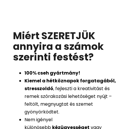
Miért SZERETJÜK
annyira a számok
szerinti festést
?
100%
cseh gyártmány!
Kiemel a hétköznapok forgatagából,
stresszoldó
, fejleszti a kreativitást és
remek szórakozási lehetőséget nyújt –
feltölt, megnyugtat és szemet
gyönyörködtet.
Nem igényel
különösebb
kézügyességet
vagy