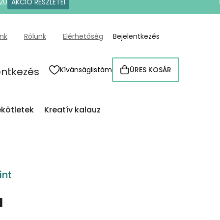
20
AKCIÓ RÉSZLETEI
ünk
Rólunk
Elérhetőség
Bejelentkezés
entkezés
Kívánságlistám
ÜRES KOSÁR
KOSÁR
kötletek
Kreatív kalauz
int
a