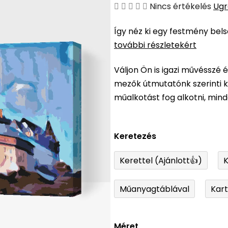
A
Nincs értékelés
Ugr
termék
Így néz ki egy festmény bel
átlagos
további részletekért
értékelése
5-
Váljon Ön is igazi művésszé 
ből
mezők útmutatónk szerinti ki
0,0
műalkotást fog alkotni, min
csillag.
Keretezés
Kerettel (Ajánlott👍)
K
Műanyagtáblával
Kar
Méret