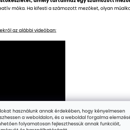
stőkészletet, amely tartalmaz egy számozott mezőkke
reatív móka. Ha kifesti a számozott mezőket, olyan műalk
kről az alábbi videóban:
ájlokat használunk annak érdekében, hogy kényelmesen
zhessen a weboldalon, és a weboldal forgalma elemzés
hetően folyamatosan fejleszthessük annak funkcióit,