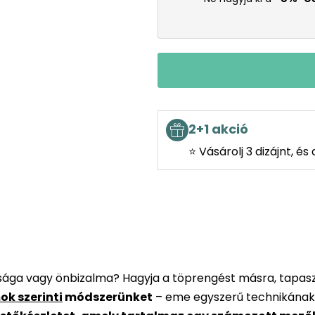
2+1 akció
⭐ Vásárolj 3 dizájnt, é
rsága vagy önbizalma? Hagyja a töprengést másra, tapaszt
ok szerinti
módszerünket
– eme egyszerű technikának