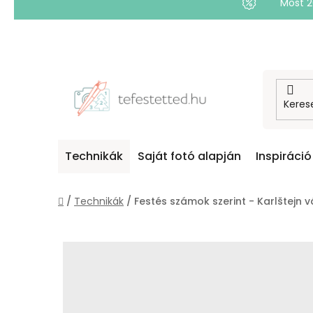
Most 
Ugrás
a
fő
tartalomhoz
Technikák
Saját fotó alapján
Inspiráció
Kezdőlap
/
Technikák
/
Festés számok szerint - Karlštejn 