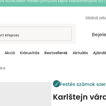
20% KEDVEZMÉNY minden pöttyözős képre! Kedvezménykód: DOT
Vásárolj vel
Bejel
Akció
Kiárusítás
Bestsellerek
Aktuális
Ajándé
vára
Festés számok szer
Karlštejn vár