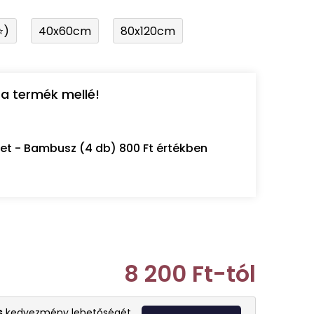
⭐)
40x60cm
80x120cm
a termék mellé!
let - Bambusz (4 db) 800 Ft értékben
8 200 Ft
-tól
Egységár:
s
kedvezmény lehetőségét.