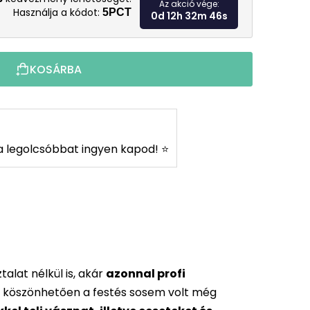
Az akció vége:
Használja a kódot:
5PCT
0d 12h 32m 45s
KOSÁRBA
s a legolcsóbbat ingyen kapod! ⭐
alat nélkül is, akár
azonnal profi
 köszönhetően a festés sosem volt még