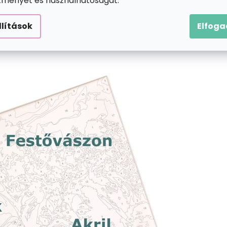
ítményét és használhatóságát.
llítások
Elfog