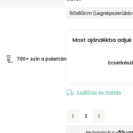
60x80cm (Legnépszerűbb
Most ajándékba adjuk 
700+ szín a palettán
Ecsetkész
Szállítás és fizetés
-5%-o
Ne hagyja ki a