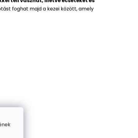
l teli vásznat, illetve ecseteket és
otást foghat majd a kezei között, amely
ének