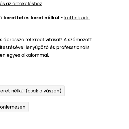
ás az értékeléshez
ső
kerettel
és
keret nélkül
-
kattints ide
és ébressze fel kreativitását! A számozott
festésével lenyűgöző és professzionális
den egyes alkalommal.
eret nélkül (csak a vászon)
tonlemezen