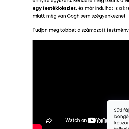
ennyire egyszerű. Rendelje meg tőlünk a
fe
egy festékkészlet,
és már indulhat is a k
miatt még van Gogh sem szégyenkezne!
Tudjon meg többet a számozott festménye
Süti f
böngés
köszön