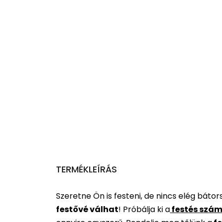
TERMÉKLEÍRÁS
Szeretne Ön is festeni, de nincs elég báto
festővé válhat
!
Próbálja ki a
festés szám