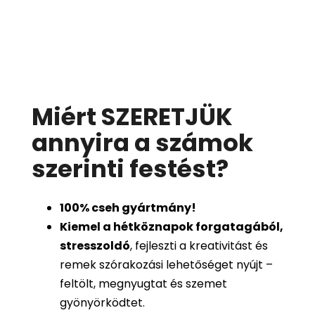
Miért SZERETJÜK
annyira a számok
szerinti festést
?
100%
cseh gyártmány!
Kiemel a hétköznapok forgatagából,
stresszoldó
, fejleszti a kreativitást és
remek szórakozási lehetőséget nyújt –
feltölt, megnyugtat és szemet
gyönyörködtet.