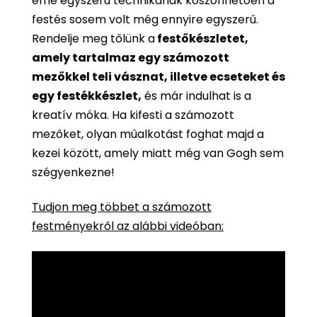
eme egyszerű technikának köszönhetően a
festés sosem volt még ennyire egyszerű.
Rendelje meg tőlünk a
festőkészletet,
amely tartalmaz egy számozott
mezőkkel teli vásznat, illetve ecseteket és
egy festékkészlet,
és már indulhat is a
kreatív móka. Ha kifesti a számozott
mezőket, olyan műalkotást foghat majd a
kezei között, amely miatt még van Gogh sem
szégyenkezne!
Tudjon meg többet a számozott
festményekről az alábbi videóban: