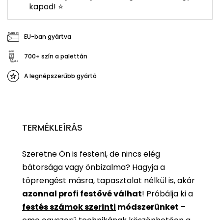
kapod! ⭐
EU-ban gyártva
700+ szín a palettán
A legnépszerűbb gyártó
TERMÉKLEÍRÁS
Szeretne Ön is festeni, de nincs elég
bátorsága vagy önbizalma? Hagyja a
töprengést másra, tapasztalat nélkül is, akár
azonnal profi festővé válhat
!
Próbálja ki a
festés számok szerinti
módszerünket
–