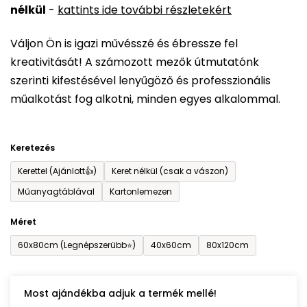
nélkül
-
kattints ide további részletekért
értékelése
5-
Váljon Ön is igazi művésszé és ébressze fel
ből
kreativitását! A számozott mezők útmutatónk
0,0
szerinti kifestésével lenyűgöző és professzionális
csillag.
műalkotást fog alkotni, minden egyes alkalommal.
Keretezés
Kerettel (Ajánlott👍)
Keret nélkül (csak a vászon)
Műanyagtáblával
Kartonlemezen
Méret
60x80cm (Legnépszerűbb⭐)
40x60cm
80x120cm
Most ajándékba adjuk a termék mellé!