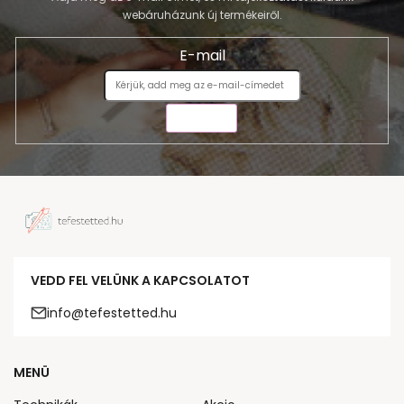
webáruházunk új termékeiről.
E-mail
KÜLDÉS
VEDD FEL VELÜNK A KAPCSOLATOT
info@tefestetted.hu
MENÜ