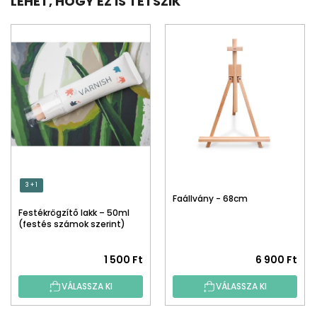
LEHET, HOGY EZ IS TETSZIK
3 + 1
Faállvány - 68cm
Festékrögzítő lakk – 50ml
(festés számok szerint)
1 500 Ft
6 900 Ft
VÁLASSZA KI
VÁLASSZA KI