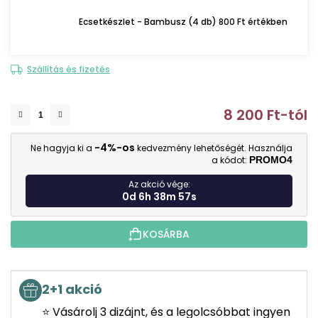
Ecsetkészlet - Bambusz (4 db) 800 Ft értékben
Szállítás és fizetés
8 200 Ft
-tól
E
-4%-os
Ne hagyja ki a
kedvezmény lehetőségét. Használja
a kódot:
PROMO4
Az akció vége:
0d 6h 38m 56s
KOSÁRBA
2+1 akció
⭐ Vásárolj 3 dizájnt, és a legolcsóbbat ingyen