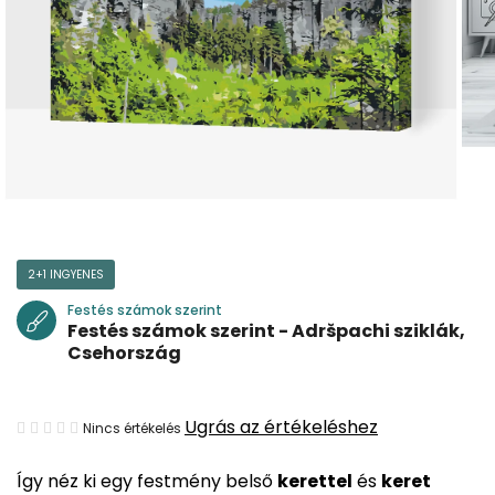
2+1 INGYENES
Festés számok szerint
Festés számok szerint - Adršpachi sziklák,
Csehország
A
Ugrás az értékeléshez
Nincs értékelés
termék
Így néz ki egy festmény belső
kerettel
és
keret
átlagos