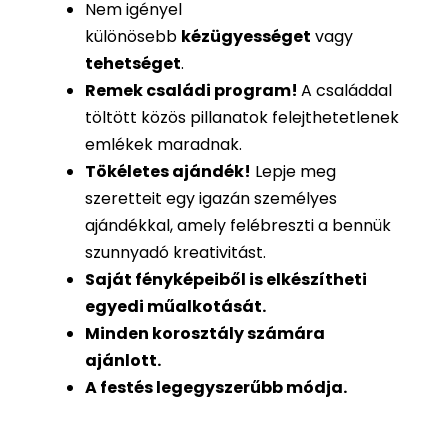
Nem igényel
különösebb
kézügyességet
vagy
tehetséget
.
Remek családi program
!
A családdal
töltött közös pillanatok felejthetetlenek
emlékek maradnak.
Tökéletes ajándék
!
Lepje meg
szeretteit egy igazán személyes
ajándékkal, amely felébreszti a bennük
szunnyadó kreativitást.
Saját fényképeiből is
elkészítheti
egyedi műalkotását.
Minden korosztály számára
ajánlott.
A festés legegyszerűbb módja.