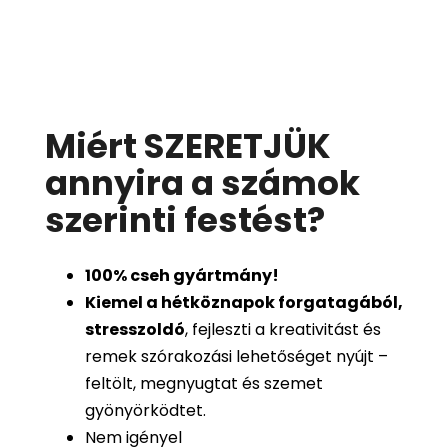
Miért SZERETJÜK
annyira a számok
szerinti festést
?
100%
cseh gyártmány!
Kiemel a hétköznapok forgatagából,
stresszoldó
, fejleszti a kreativitást és
remek szórakozási lehetőséget nyújt –
feltölt, megnyugtat és szemet
gyönyörködtet.
Nem igényel