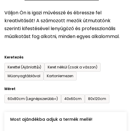
5-
Váljon Ön is igazi művésszé és ébressze fel
ből
kreativitását! A számozott mezők útmutatónk
0,0
szerinti kifestésével lenyűgöző és professzionális
csillag.
műalkotást fog alkotni, minden egyes alkalommal.
Keretezés
Kerettel (Ajánlott👍)
Keret nélkül (csak a vászon)
Műanyagtáblával
Kartonlemezen
Méret
60x80cm (Legnépszerűbb⭐)
40x60cm
80x120cm
Most ajándékba adjuk a termék mellé!