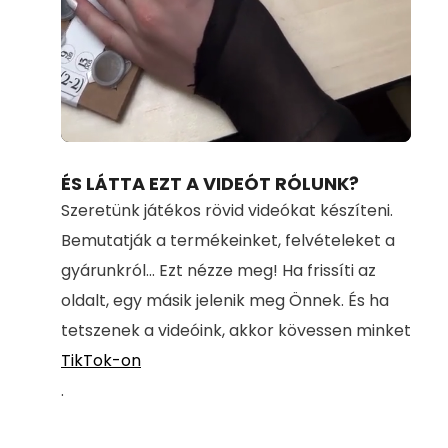
Loaded
:
Unmute
100.00%
ÉS LÁTTA EZT A VIDEÓT RÓLUNK?
Szeretünk játékos rövid videókat készíteni.
Bemutatják a termékeinket, felvételeket a
gyárunkról... Ezt nézze meg! Ha frissíti az
oldalt, egy másik jelenik meg Önnek. És ha
tetszenek a videóink, akkor kövessen minket
TikTok-on
.