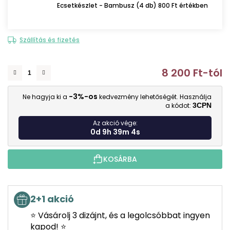
Ecsetkészlet - Bambusz (4 db) 800 Ft értékben
Szállítás és fizetés
8 200 Ft
-tól
E
-3%-os
Ne hagyja ki a
kedvezmény lehetőségét. Használja
a kódot:
3CPN
Az akció vége:
0d 9h 39m 3s
KOSÁRBA
2+1 akció
⭐ Vásárolj 3 dizájnt, és a legolcsóbbat ingyen
kapod! ⭐