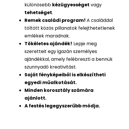
különösebb
kézügyességet
vagy
tehetséget
.
Remek családi program
!
A családdal
töltött közös pillanatok felejthetetlenek
emlékek maradnak.
Tökéletes ajándék
!
Lepje meg
szeretteit egy igazán személyes
ajándékkal, amely felébreszti a bennük
szunnyadó kreativitást.
Saját fényképeiből is
elkészítheti
egyedi műalkotását.
Minden korosztály számára
ajánlott.
A festés legegyszerűbb módja.