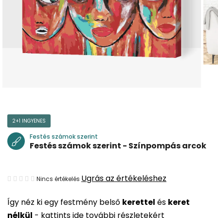
2+1 INGYENES
Festés számok szerint
Festés számok szerint - Színpompás arcok
A
Ugrás az értékeléshez
Nincs értékelés
termék
Így néz ki egy festmény belső
kerettel
és
keret
átlagos
nélkül
-
kattints ide további részletekért
értékelése