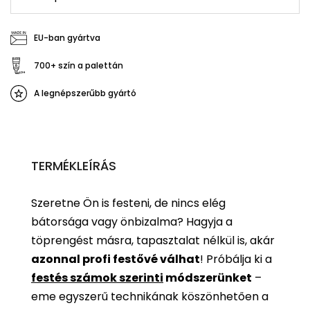
EU-ban gyártva
700+ szín a palettán
A legnépszerűbb gyártó
TERMÉKLEÍRÁS
Szeretne Ön is festeni, de nincs elég
bátorsága vagy önbizalma? Hagyja a
töprengést másra, tapasztalat nélkül is, akár
azonnal profi festővé válhat
!
Próbálja ki a
festés számok szerinti
módszerünket
–
eme egyszerű technikának köszönhetően a