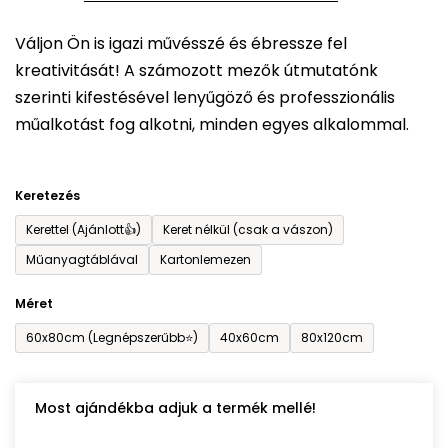
5-
Váljon Ön is igazi művésszé és ébressze fel
ből
kreativitását! A számozott mezők útmutatónk
0,0
szerinti kifestésével lenyűgöző és professzionális
csillag.
műalkotást fog alkotni, minden egyes alkalommal.
Keretezés
Kerettel (Ajánlott👍)
Keret nélkül (csak a vászon)
Műanyagtáblával
Kartonlemezen
Méret
60x80cm (Legnépszerűbb⭐)
40x60cm
80x120cm
Most ajándékba adjuk a termék mellé!