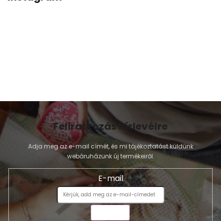
Feliratkozás hírlevélre
Adja meg az e-mail címét, és mi tájékoztatást küldünk
webáruházunk új termékeiről.
E-mail
KÜLDÉS