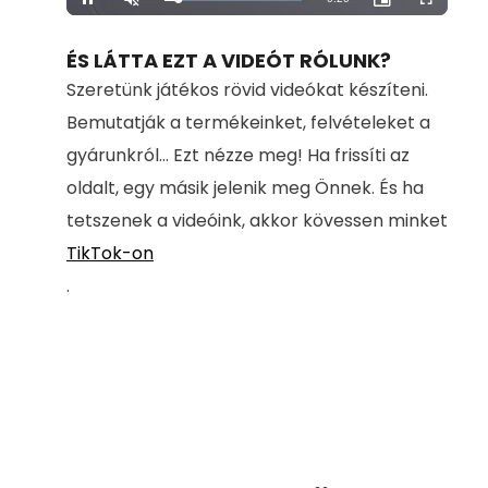
Loaded
:
Pause
Unmute
Picture-
Fullscreen
100.00%
in-
Picture
Time
ÉS LÁTTA EZT A VIDEÓT RÓLUNK?
Szeretünk játékos rövid videókat készíteni.
Bemutatják a termékeinket, felvételeket a
gyárunkról... Ezt nézze meg! Ha frissíti az
oldalt, egy másik jelenik meg Önnek. És ha
tetszenek a videóink, akkor kövessen minket
TikTok-on
.