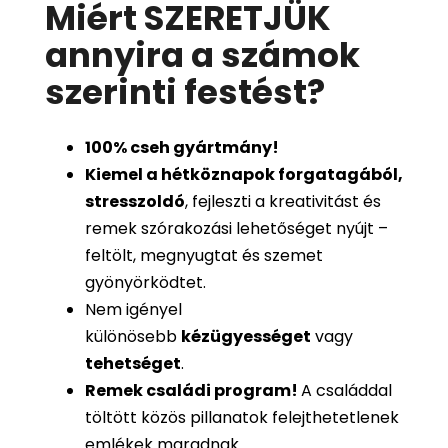
Miért SZERETJÜK
annyira a számok
szerinti festést
?
100%
cseh gyártmány!
Kiemel a hétköznapok forgatagából,
stresszoldó
, fejleszti a kreativitást és
remek szórakozási lehetőséget nyújt –
feltölt, megnyugtat és szemet
gyönyörködtet.
Nem igényel
különösebb
kézügyességet
vagy
tehetséget
.
Remek családi program
!
A családdal
töltött közös pillanatok felejthetetlenek
emlékek maradnak.