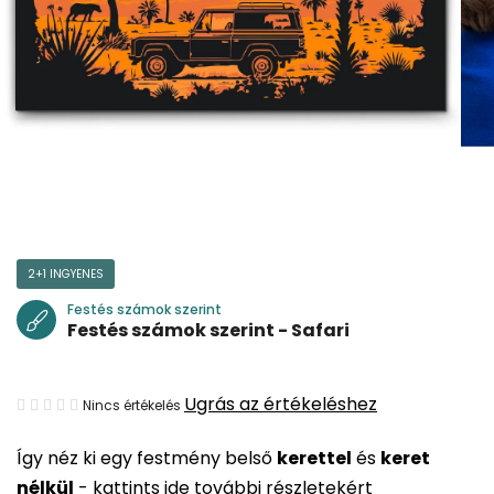
2+1 INGYENES
Festés számok szerint
Festés számok szerint - Safari
A
Ugrás az értékeléshez
Nincs értékelés
termék
Így néz ki egy festmény belső
kerettel
és
keret
átlagos
nélkül
-
kattints ide további részletekért
értékelése