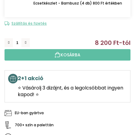
Ecsetkészlet - Bambusz (4 db) 800 Ft értékben
Szállítás és fizetés
8 200 Ft
-tól
E
KOSÁRBA
2+1 akció
⭐ Vásárolj 3 dizájnt, és a legolcsóbbat ingyen
kapod! ⭐
EU-ban gyártva
700+ szín a palettán