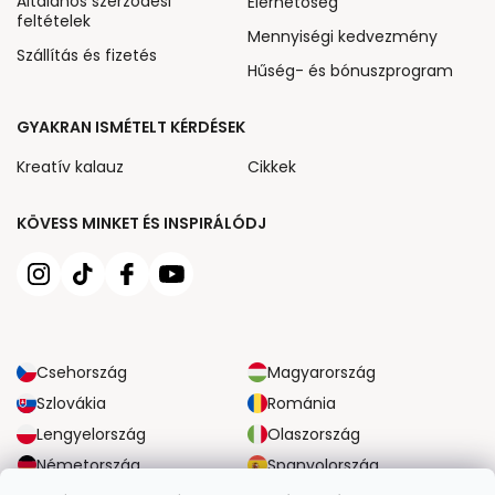
Általános szerződési
Elérhetőség
feltételek
Mennyiségi kedvezmény
Szállítás és fizetés
Hűség- és bónuszprogram
GYAKRAN ISMÉTELT KÉRDÉSEK
Kreatív kalauz
Cikkek
KÖVESS MINKET ÉS INSPIRÁLÓDJ
Csehország
Magyarország
Szlovákia
Románia
Lengyelország
Olaszország
Németország
Spanyolország