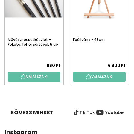
Művészi ecsetkészlet –
Faállvány - 68cm
Fekete, fehér sörtével, 5 db
960 Ft
6 900 Ft
VÁLASSZA KI
VÁLASSZA KI
L
Á
B
KÖVESS MINKET
Tik Tok
Youtube
L
É
C
Instagram