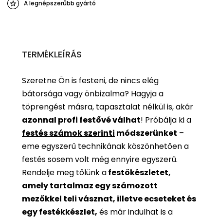
A legnépszerűbb gyártó
TERMÉKLEÍRÁS
Szeretne Ön is festeni, de nincs elég
bátorsága vagy önbizalma? Hagyja a
töprengést másra, tapasztalat nélkül is, akár
azonnal profi festővé válhat
!
Próbálja ki a
festés számok szerinti
módszerünket
–
eme egyszerű technikának köszönhetően a
festés sosem volt még ennyire egyszerű.
Rendelje meg tőlünk a
festőkészletet,
amely tartalmaz egy számozott
mezőkkel teli vásznat, illetve ecseteket és
egy festékkészlet,
és már indulhat is a