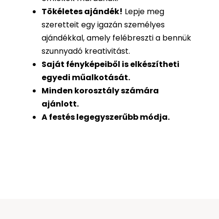
Tökéletes ajándék
!
Lepje meg
szeretteit egy igazán személyes
ajándékkal, amely felébreszti a bennük
szunnyadó kreativitást.
Saját fényképeiből is
elkészítheti
egyedi műalkotását.
Minden korosztály számára
ajánlott.
A festés legegyszerűbb módja.