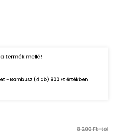
a termék mellé!
let - Bambusz (4 db) 800 Ft értékben
8 200 Ft-tól