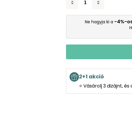
-4%-o
Ne hagyja ki a
H
2+1 akció
⭐ Vásárolj 3 dizájnt, é