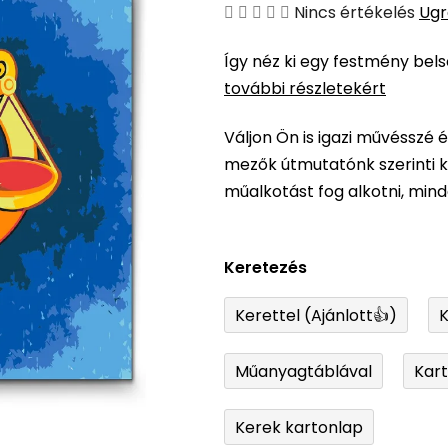
A
Nincs értékelés
Ugr
termék
Így néz ki egy festmény bel
átlagos
további részletekért
értékelése
5-
Váljon Ön is igazi művésszé 
ből
mezők útmutatónk szerinti ki
0,0
műalkotást fog alkotni, min
csillag.
Keretezés
Kerettel (Ajánlott👍)
K
Műanyagtáblával
Kar
Kerek kartonlap