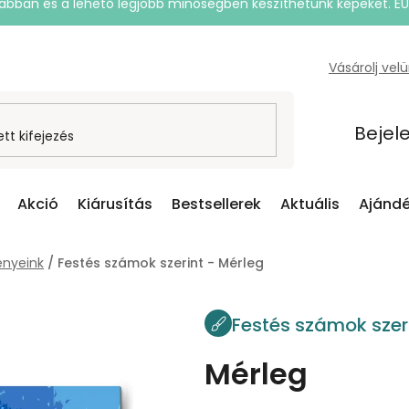
rsabban és a lehető legjobb minőségben készíthetünk képeket. E
Vásárolj vel
Bejel
Akció
Kiárusítás
Bestsellerek
Aktuális
Ajándé
nyeink
/
Festés számok szerint - Mérleg
Festés számok szer
Mérleg