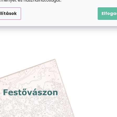
ítményét és használhatóságát.
llítások
Elfog