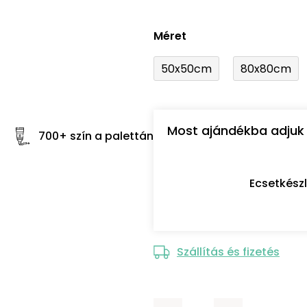
Méret
50x50cm
80x80cm
Most ajándékba adjuk 
700+ szín a palettán
Ecsetkész
Szállítás és fizetés