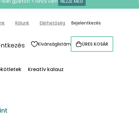
U-ban gyártott = nincs vám
NÉZZE MEG
ünk
Rólunk
Elérhetőség
Bejelentkezés
entkezés
Kívánságlistám
ÜRES KOSÁR
KOSÁR
kötletek
Kreatív kalauz
int