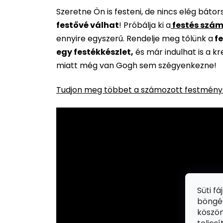
Szeretne Ön is festeni, de nincs elég báto
festővé válhat
!
Próbálja ki a
festés szám
ennyire egyszerű. Rendelje meg tőlünk a
fe
egy festékkészlet,
és már indulhat is a k
miatt még van Gogh sem szégyenkezne!
Tudjon meg többet a számozott festménye
Süti f
böngés
köszön