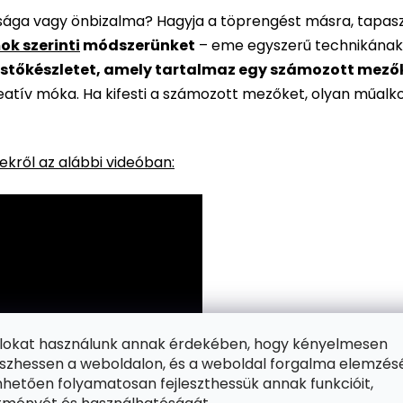
rsága vagy önbizalma? Hagyja a töprengést másra, tapaszt
ok szerinti
módszerünket
– eme egyszerű technikának
stőkészletet, amely tartalmaz egy számozott mezőkke
reatív móka. Ha kifesti a számozott mezőket, olyan műalk
kről az alábbi videóban:
ájlokat használunk annak érdekében, hogy kényelmesen
zhessen a weboldalon, és a weboldal forgalma elemzés
hetően folyamatosan fejleszthessük annak funkcióit,