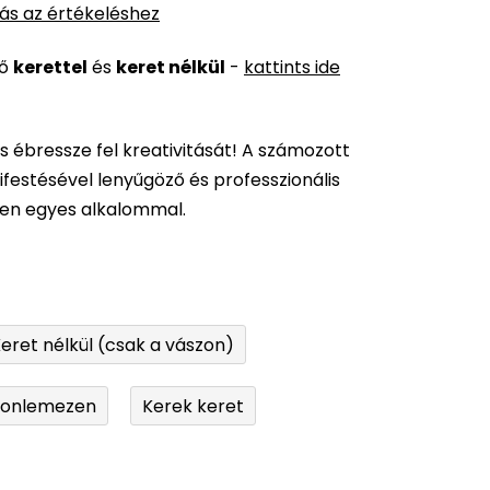
ás az értékeléshez
ső
kerettel
és
keret nélkül
-
kattints ide
és ébressze fel kreativitását! A számozott
festésével lenyűgöző és professzionális
den egyes alkalommal.
eret nélkül (csak a vászon)
tonlemezen
Kerek keret