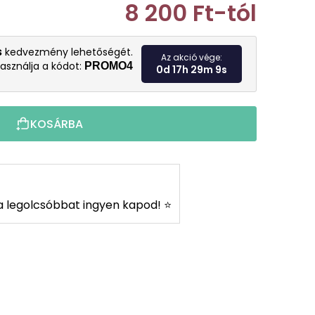
8 200 Ft
-tól
Egységár:
s
kedvezmény lehetőségét.
Az akció vége:
asználja a kódot:
PROMO4
0d 17h 29m 8s
KOSÁRBA
s a legolcsóbbat ingyen kapod! ⭐