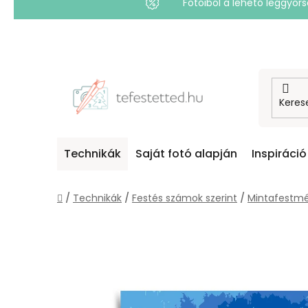
Fotóiból a lehető leggyo
Ugrás
a
fő
tartalomhoz
Technikák
Saját fotó alapján
Inspiráció
Kezdőlap
/
Technikák
/
Festés számok szerint
/
Mintafestmé