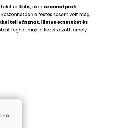
alat nélkül is, akár
azonnal profi
 köszönhetően a festés sosem volt még
l teli vásznat, illetve ecseteket és
otást foghat majd a kezei között, amely
ének