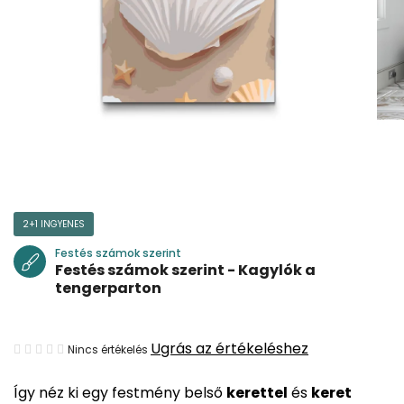
2+1 INGYENES
Festés számok szerint
Festés számok szerint - Kagylók a
tengerparton
A
Ugrás az értékeléshez
Nincs értékelés
termék
Így néz ki egy festmény belső
kerettel
és
keret
átlagos