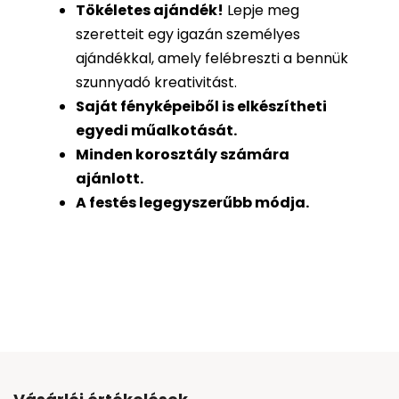
Tökéletes ajándék
!
Lepje meg
szeretteit egy igazán személyes
ajándékkal, amely felébreszti a bennük
szunnyadó kreativitást.
Saját fényképeiből is
elkészítheti
egyedi műalkotását.
Minden korosztály számára
ajánlott.
A festés legegyszerűbb módja.