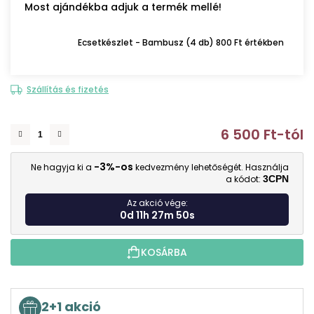
Most ajándékba adjuk a termék mellé!
Ecsetkészlet - Bambusz (4 db) 800 Ft értékben
Szállítás és fizetés
6 500 Ft
-tól
E
-3%-os
Ne hagyja ki a
kedvezmény lehetőségét. Használja
a kódot:
3CPN
Az akció vége:
0d 11h 27m 50s
KOSÁRBA
2+1 akció