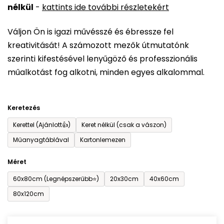
nélkül
-
kattints ide további részletekért
értékelése
5-
Váljon Ön is igazi művésszé és ébressze fel
ből
kreativitását! A számozott mezők útmutatónk
0,0
szerinti kifestésével lenyűgöző és professzionális
csillag.
műalkotást fog alkotni, minden egyes alkalommal.
Keretezés
Kerettel (Ajánlott👍)
Keret nélkül (csak a vászon)
Műanyagtáblával
Kartonlemezen
Méret
60x80cm (Legnépszerűbb⭐)
20x30cm
40x60cm
80x120cm