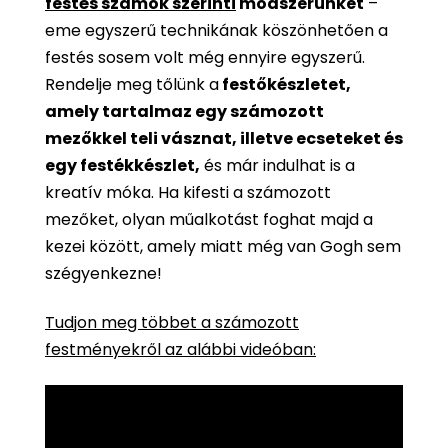
festés számok szerinti
módszerünket
–
eme egyszerű technikának köszönhetően a
festés sosem volt még ennyire egyszerű.
Rendelje meg tőlünk a
festőkészletet,
amely tartalmaz egy számozott
mezőkkel teli vásznat, illetve ecseteket és
egy festékkészlet,
és már indulhat is a
kreatív móka. Ha kifesti a számozott
mezőket, olyan műalkotást foghat majd a
kezei között, amely miatt még van Gogh sem
szégyenkezne!
Tudjon meg többet a számozott
festményekről az alábbi videóban: