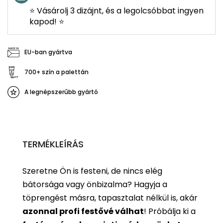
⭐ Vásárolj 3 dizájnt, és a legolcsóbbat ingyen
kapod! ⭐
EU-ban gyártva
700+ szín a palettán
A legnépszerűbb gyártó
TERMÉKLEÍRÁS
Szeretne Ön is festeni, de nincs elég
bátorsága vagy önbizalma? Hagyja a
töprengést másra, tapasztalat nélkül is, akár
azonnal profi festővé válhat
!
Próbálja ki a