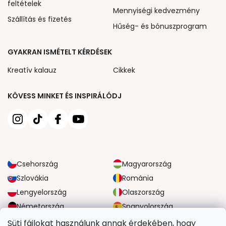
feltételek
Mennyiségi kedvezmény
Szállítás és fizetés
Hűség- és bónuszprogram
GYAKRAN ISMÉTELT KÉRDÉSEK
Kreatív kalauz
Cikkek
KÖVESS MINKET ÉS INSPIRÁLÓDJ
Csehország
Magyarország
Szlovákia
Románia
Lengyelország
Olaszország
Németország
Spanyolország
Nagy-Britannia
Ausztria
Süti fájlokat használunk annak érdekében, hogy