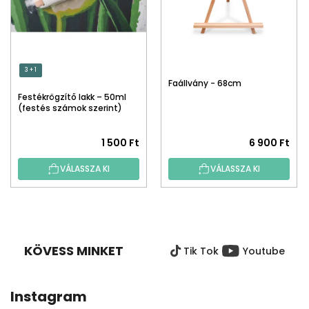
3 + 1
Faállvány - 68cm
Festékrögzítő lakk – 50ml
(festés számok szerint)
1 500 Ft
6 900 Ft
VÁLASSZA KI
VÁLASSZA KI
L
Á
B
KÖVESS MINKET
Tik Tok
Youtube
L
É
C
Instagram