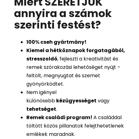
Miért SZERETJÜK
annyira a számok
szerinti festést
?
100%
cseh gyártmány!
Kiemel a hétköznapok forgatagából,
stresszoldó
, fejleszti a kreativitást és
remek szórakozási lehetőséget nyújt –
feltölt, megnyugtat és szemet
gyönyörködtet.
Nem igényel
különösebb
kézügyességet
vagy
tehetséget
.
Remek családi program
!
A családdal
töltött közös pillanatok felejthetetlenek
emlékek maradnak.