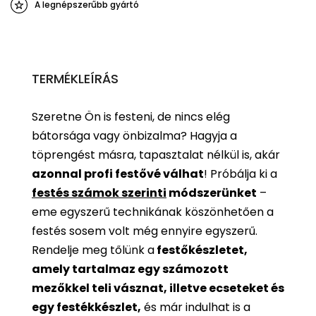
A legnépszerűbb gyártó
TERMÉKLEÍRÁS
Szeretne Ön is festeni, de nincs elég
bátorsága vagy önbizalma? Hagyja a
töprengést másra, tapasztalat nélkül is, akár
azonnal profi festővé válhat
!
Próbálja ki a
festés számok szerinti
módszerünket
–
eme egyszerű technikának köszönhetően a
festés sosem volt még ennyire egyszerű.
Rendelje meg tőlünk a
festőkészletet,
amely tartalmaz egy számozott
mezőkkel teli vásznat, illetve ecseteket és
egy festékkészlet,
és már indulhat is a