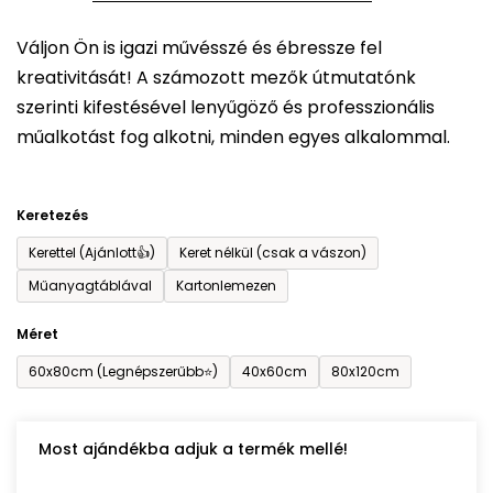
5-
Váljon Ön is igazi művésszé és ébressze fel
ből
kreativitását! A számozott mezők útmutatónk
0,0
szerinti kifestésével lenyűgöző és professzionális
csillag.
műalkotást fog alkotni, minden egyes alkalommal.
Keretezés
Kerettel (Ajánlott👍)
Keret nélkül (csak a vászon)
Műanyagtáblával
Kartonlemezen
Méret
60x80cm (Legnépszerűbb⭐)
40x60cm
80x120cm
Most ajándékba adjuk a termék mellé!