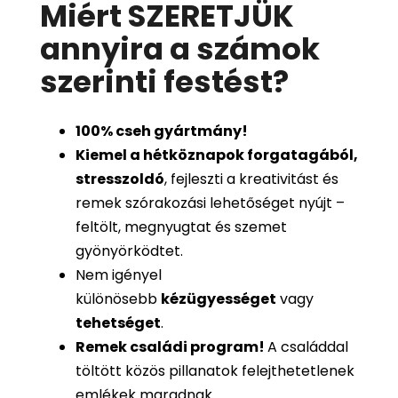
Miért SZERETJÜK
annyira a számok
szerinti festést
?
100%
cseh gyártmány!
Kiemel a hétköznapok forgatagából,
stresszoldó
, fejleszti a kreativitást és
remek szórakozási lehetőséget nyújt –
feltölt, megnyugtat és szemet
gyönyörködtet.
Nem igényel
különösebb
kézügyességet
vagy
tehetséget
.
Remek családi program
!
A családdal
töltött közös pillanatok felejthetetlenek
emlékek maradnak.