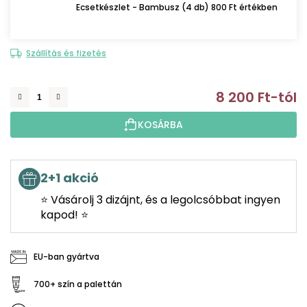
Ecsetkészlet - Bambusz (4 db) 800 Ft értékben
Szállítás és fizetés
8 200 Ft
-tól
E
KOSÁRBA
2+1 akció
⭐ Vásárolj 3 dizájnt, és a legolcsóbbat ingyen
kapod! ⭐
EU-ban gyártva
700+ szín a palettán