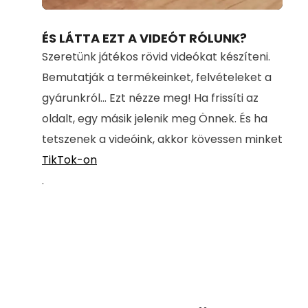
Loaded
:
Unmute
100.00%
ÉS LÁTTA EZT A VIDEÓT RÓLUNK?
Szeretünk játékos rövid videókat készíteni.
Bemutatják a termékeinket, felvételeket a
gyárunkról... Ezt nézze meg! Ha frissíti az
oldalt, egy másik jelenik meg Önnek. És ha
tetszenek a videóink, akkor kövessen minket
TikTok-on
.