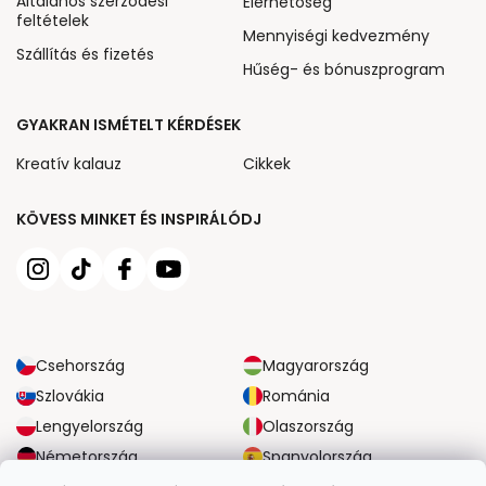
Általános szerződési
Elérhetőség
feltételek
Mennyiségi kedvezmény
Szállítás és fizetés
Hűség- és bónuszprogram
GYAKRAN ISMÉTELT KÉRDÉSEK
Kreatív kalauz
Cikkek
KÖVESS MINKET ÉS INSPIRÁLÓDJ
Csehország
Magyarország
Szlovákia
Románia
Lengyelország
Olaszország
Németország
Spanyolország