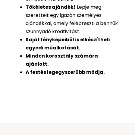
Tökéletes ajándék
!
Lepje meg
szeretteit egy igazán személyes
ajándékkal, amely felébreszti a bennük
szunnyadó kreativitást.
Saját fényképeiből is
elkészítheti
egyedi műalkotását.
Minden korosztály számára
ajánlott.
A festés legegyszerűbb módja.