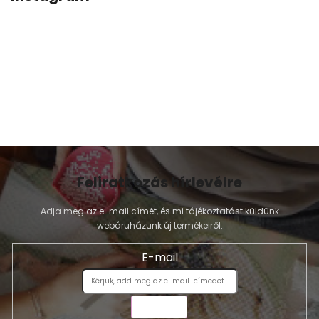
Feliratkozás hírlevélre
Adja meg az e-mail címét, és mi tájékoztatást küldünk
webáruházunk új termékeiről.
E-mail
KÜLDÉS