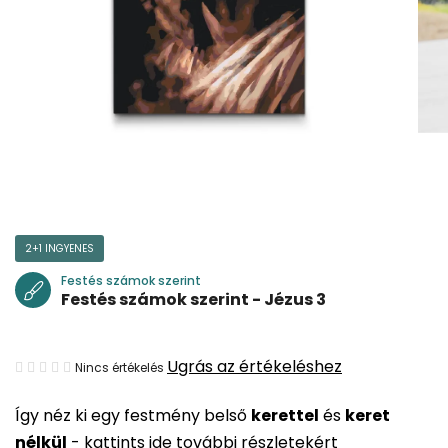
2+1 INGYENES
Festés számok szerint
Festés számok szerint - Jézus 3
A
Ugrás az értékeléshez
Nincs értékelés
termék
Így néz ki egy festmény belső
kerettel
és
keret
átlagos
nélkül
-
kattints ide további részletekért
értékelése