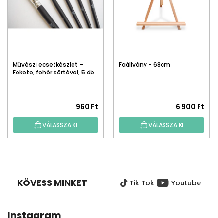
Művészi ecsetkészlet –
Faállvány - 68cm
Fekete, fehér sörtével, 5 db
960 Ft
6 900 Ft
VÁLASSZA KI
VÁLASSZA KI
L
Á
B
KÖVESS MINKET
Tik Tok
Youtube
L
É
C
Instagram