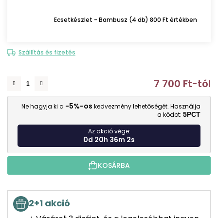
Ecsetkészlet - Bambusz (4 db) 800 Ft értékben
Szállítás és fizetés
7 700 Ft
-tól
E
-5%-os
Ne hagyja ki a
kedvezmény lehetőségét. Használja
a kódot:
5PCT
Az akció vége:
0d 20h 36m 1s
KOSÁRBA
2+1 akció