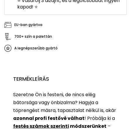
⭐ Vásárolj 3 dizájnt, és a legolcsóbbat ingyen
kapod! ⭐
EU-ban gyártva
700+ szín a palettán
A legnépszerűbb gyártó
TERMÉKLEÍRÁS
Szeretne Ön is festeni, de nincs elég
bátorsága vagy önbizalma? Hagyja a
töprengést másra, tapasztalat nélkül is, akár
azonnal profi festővé válhat
!
Próbálja ki a
festés számok szerinti
módszerünket
–