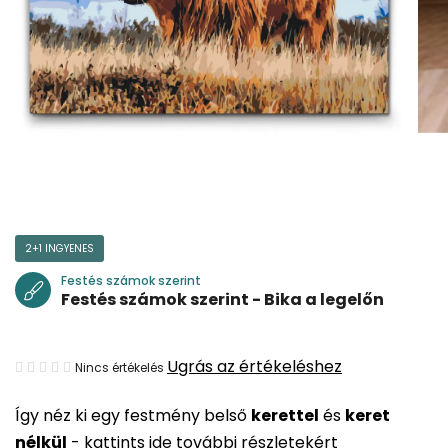
2+1 INGYENES
Festés számok szerint
Festés számok szerint - Bika a legelőn
A
Ugrás az értékeléshez
Nincs értékelés
termék
Így néz ki egy festmény belső
kerettel
és
keret
átlagos
nélkül
-
kattints ide további részletekért
értékelése