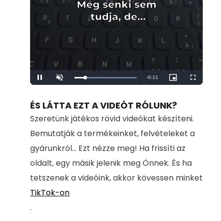
Remaining
-
0:11
Loaded
:
Pause
Unmute
Picture-
Fullscreen
100.00%
in-
Picture
Time
ÉS LÁTTA EZT A VIDEÓT RÓLUNK?
Szeretünk játékos rövid videókat készíteni.
Bemutatják a termékeinket, felvételeket a
gyárunkról... Ezt nézze meg! Ha frissíti az
oldalt, egy másik jelenik meg Önnek. És ha
tetszenek a videóink, akkor kövessen minket
TikTok-on
.