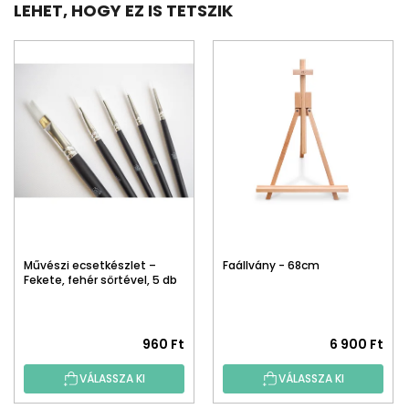
LEHET, HOGY EZ IS TETSZIK
Művészi ecsetkészlet –
Faállvány - 68cm
Fekete, fehér sörtével, 5 db
960 Ft
6 900 Ft
VÁLASSZA KI
VÁLASSZA KI