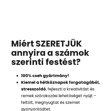
Miért SZERETJÜK
annyira a számok
szerinti festést
?
100%
cseh gyártmány!
Kiemel a hétköznapok forgatagából,
stresszoldó
, fejleszti a kreativitást és
remek szórakozási lehetőséget nyújt –
feltölt, megnyugtat és szemet
gyönyörködtet.