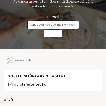
Adja meg az e-mail címét, és mi tájékoztatást küldünk
webáruházunk új termékeiről.
E-mail
KÜLDÉS
VEDD FEL VELÜNK A KAPCSOLATOT
info@tefestetted.hu
MENÜ