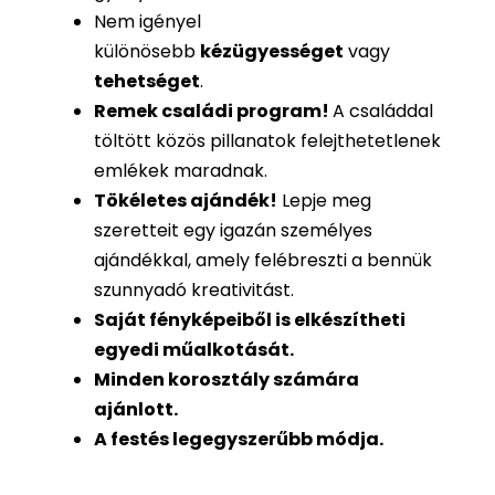
Nem igényel
különösebb
kézügyességet
vagy
tehetséget
.
Remek családi program
!
A családdal
töltött közös pillanatok felejthetetlenek
emlékek maradnak.
Tökéletes ajándék
!
Lepje meg
szeretteit egy igazán személyes
ajándékkal, amely felébreszti a bennük
szunnyadó kreativitást.
Saját fényképeiből is
elkészítheti
egyedi műalkotását.
Minden korosztály számára
ajánlott.
A festés legegyszerűbb módja.