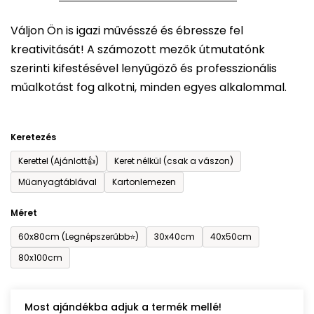
5-
Váljon Ön is igazi művésszé és ébressze fel
ből
kreativitását! A számozott mezők útmutatónk
0,0
szerinti kifestésével lenyűgöző és professzionális
csillag.
műalkotást fog alkotni, minden egyes alkalommal.
Keretezés
Kerettel (Ajánlott👍)
Keret nélkül (csak a vászon)
Műanyagtáblával
Kartonlemezen
Méret
60x80cm (Legnépszerűbb⭐)
30x40cm
40x50cm
80x100cm
Most ajándékba adjuk a termék mellé!