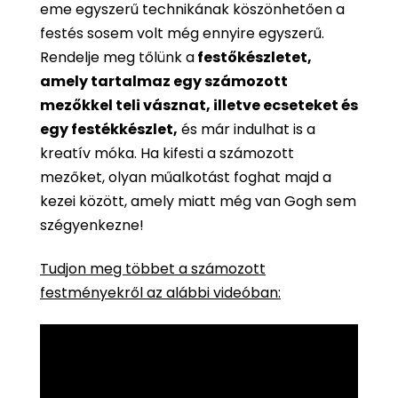
eme egyszerű technikának köszönhetően a
festés sosem volt még ennyire egyszerű.
Rendelje meg tőlünk a
festőkészletet,
amely tartalmaz egy számozott
mezőkkel teli vásznat, illetve ecseteket és
egy festékkészlet,
és már indulhat is a
kreatív móka. Ha kifesti a számozott
mezőket, olyan műalkotást foghat majd a
kezei között, amely miatt még van Gogh sem
szégyenkezne!
Tudjon meg többet a számozott
festményekről az alábbi videóban: