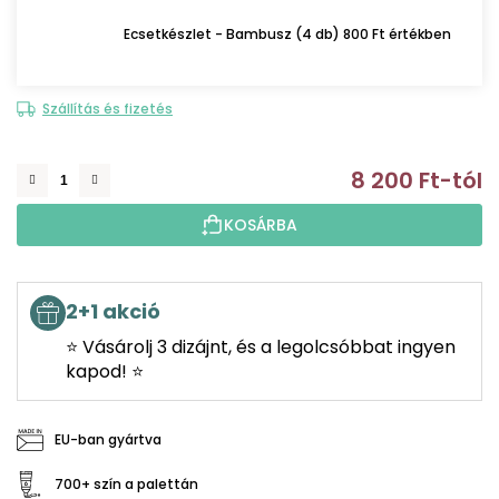
Ecsetkészlet - Bambusz (4 db) 800 Ft értékben
Szállítás és fizetés
8 200 Ft
-tól
E
KOSÁRBA
2+1 akció
⭐ Vásárolj 3 dizájnt, és a legolcsóbbat ingyen
kapod! ⭐
EU-ban gyártva
700+ szín a palettán