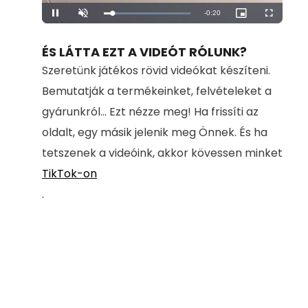
Remaining
-
0:20
Loaded
:
Pause
Unmute
Picture-
Fullscreen
100.00%
in-
Picture
Time
ÉS LÁTTA EZT A VIDEÓT RÓLUNK?
Szeretünk játékos rövid videókat készíteni.
Bemutatják a termékeinket, felvételeket a
gyárunkról... Ezt nézze meg! Ha frissíti az
oldalt, egy másik jelenik meg Önnek. És ha
tetszenek a videóink, akkor kövessen minket
TikTok-on
.