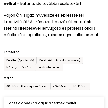
nélkül
-
kattints ide további részletekért
értékelése
5-
Váljon Ön is igazi művésszé és ébressze fel
ből
kreativitását! A számozott mezők útmutatónk
0,0
szerinti kifestésével lenyűgöző és professzionális
csillag.
műalkotást fog alkotni, minden egyes alkalommal.
Keretezés
Kerettel (Ajánlott👍)
Keret nélkül (csak a vászon)
Műanyagtáblával
Kartonlemezen
Méret
60x80cm (Legnépszerűbb⭐)
40x60cm
80x120cm
Most ajándékba adjuk a termék mellé!