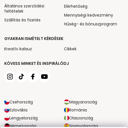
Általános szerződési
Elérhetőség
feltételek
Mennyiségi kedvezmény
Szállítás és fizetés
Hűség- és bónuszprogram
GYAKRAN ISMÉTELT KÉRDÉSEK
Kreatív kalauz
Cikkek
KÖVESS MINKET ÉS INSPIRÁLÓDJ
Csehország
Magyarország
Szlovákia
Románia
Lengyelország
Olaszország
Németország
Spanyolország