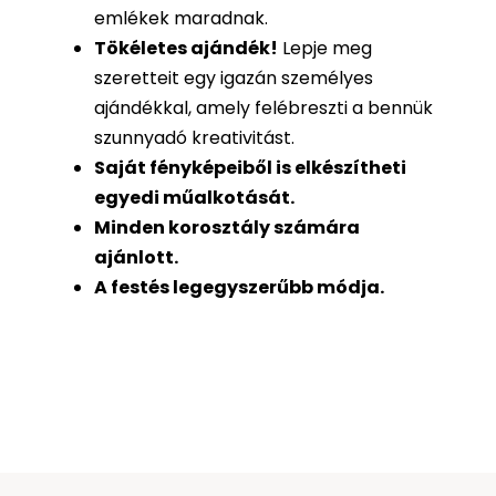
emlékek maradnak.
Tökéletes ajándék
!
Lepje meg
szeretteit egy igazán személyes
ajándékkal, amely felébreszti a bennük
szunnyadó kreativitást.
Saját fényképeiből is
elkészítheti
egyedi műalkotását.
Minden korosztály számára
ajánlott.
A festés legegyszerűbb módja.