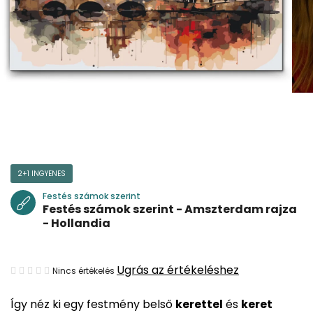
2+1 INGYENES
Festés számok szerint
Festés számok szerint - Amszterdam rajza
- Hollandia
A
Ugrás az értékeléshez
Nincs értékelés
termék
Így néz ki egy festmény belső
kerettel
és
keret
átlagos