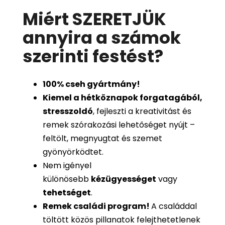
Miért SZERETJÜK
annyira a számok
szerinti festést
?
100%
cseh gyártmány!
Kiemel a hétköznapok forgatagából,
stresszoldó
, fejleszti a kreativitást és
remek szórakozási lehetőséget nyújt –
feltölt, megnyugtat és szemet
gyönyörködtet.
Nem igényel
különösebb
kézügyességet
vagy
tehetséget
.
Remek családi program
!
A családdal
töltött közös pillanatok felejthetetlenek