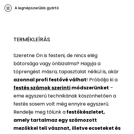
A legnépszerűbb gyártó
TERMÉKLEÍRÁS
Szeretne Ön is festeni, de nincs elég
bátorsága vagy önbizalma? Hagyja a
töprengést másra, tapasztalat nélkül is, akár
azonnal profi festővé válhat
!
Próbálja ki a
festés számok szerinti
módszerünket
–
eme egyszerű technikának köszönhetően a
festés sosem volt még ennyire egyszerű.
Rendelje meg tőlünk a
festőkészletet,
amely tartalmaz egy számozott
mezőkkel teli vásznat, illetve ecseteket és