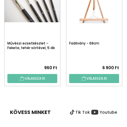
Művészi ecsetkészlet –
Faállvány - 68cm
Fekete, fehér sörtével, 5 db
960 Ft
6 900 Ft
VÁLASSZA KI
VÁLASSZA KI
L
Á
B
KÖVESS MINKET
Tik Tok
Youtube
L
É