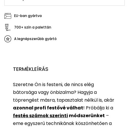
EU-ban gyártva
700+ szín a palettán
A legnépszerűbb gyártó
TERMÉKLEÍRÁS
Szeretne Ön is festeni, de nincs elég
bátorsága vagy önbizalma? Hagyja a
töprengést másra, tapasztalat nélkül is, akár
azonnal profi festővé válhat
!
Próbálja ki a
festés számok szerinti
módszerünket
–
eme egyszerű technikának köszönhetően a