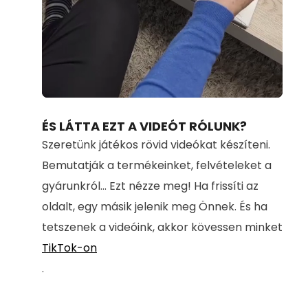
Loaded
:
Unmute
71.00%
ÉS LÁTTA EZT A VIDEÓT RÓLUNK?
Szeretünk játékos rövid videókat készíteni.
Bemutatják a termékeinket, felvételeket a
gyárunkról... Ezt nézze meg! Ha frissíti az
oldalt, egy másik jelenik meg Önnek. És ha
tetszenek a videóink, akkor kövessen minket
TikTok-on
.