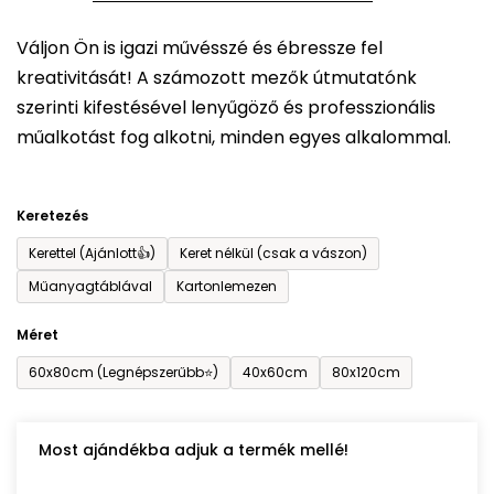
5-
Váljon Ön is igazi művésszé és ébressze fel
ből
kreativitását! A számozott mezők útmutatónk
0,0
szerinti kifestésével lenyűgöző és professzionális
csillag.
műalkotást fog alkotni, minden egyes alkalommal.
Keretezés
Kerettel (Ajánlott👍)
Keret nélkül (csak a vászon)
Műanyagtáblával
Kartonlemezen
Méret
60x80cm (Legnépszerűbb⭐)
40x60cm
80x120cm
Most ajándékba adjuk a termék mellé!