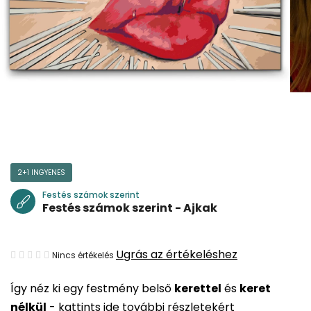
2+1 INGYENES
Festés számok szerint
Festés számok szerint - Ajkak
A
Ugrás az értékeléshez
Nincs értékelés
termék
Így néz ki egy festmény belső
kerettel
és
keret
átlagos
nélkül
-
kattints ide további részletekért
értékelése