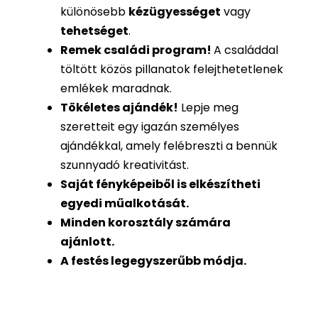
különösebb
kézügyességet
vagy
tehetséget
.
Remek családi program
!
A családdal
töltött közös pillanatok felejthetetlenek
emlékek maradnak.
Tökéletes ajándék
!
Lepje meg
szeretteit egy igazán személyes
ajándékkal, amely felébreszti a bennük
szunnyadó kreativitást.
Saját fényképeiből is
elkészítheti
egyedi műalkotását.
Minden korosztály számára
ajánlott.
A festés legegyszerűbb módja.