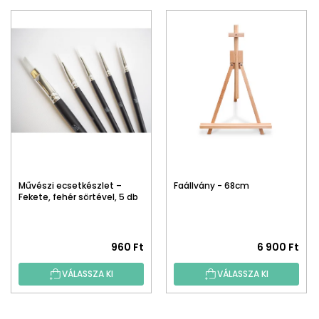
Művészi ecsetkészlet –
Faállvány - 68cm
Fekete, fehér sörtével, 5 db
960 Ft
6 900 Ft
VÁLASSZA KI
VÁLASSZA KI
L