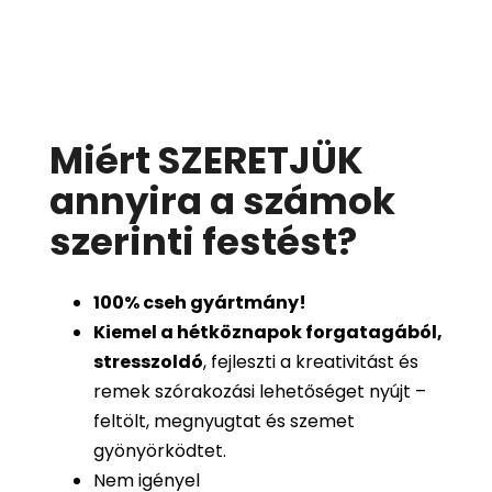
Miért SZERETJÜK
annyira a számok
szerinti festést
?
100%
cseh gyártmány!
Kiemel a hétköznapok forgatagából,
stresszoldó
, fejleszti a kreativitást és
remek szórakozási lehetőséget nyújt –
feltölt, megnyugtat és szemet
gyönyörködtet.
Nem igényel