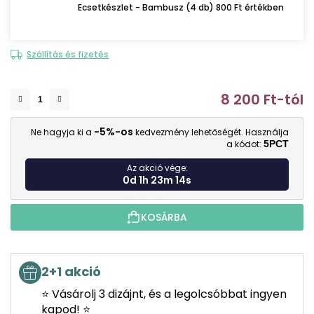
Ecsetkészlet - Bambusz (4 db) 800 Ft értékben
Szállítás és fizetés
8 200 Ft
-tól
E
-5%-os
Ne hagyja ki a
kedvezmény lehetőségét. Használja
a kódot:
5PCT
Az akció vége:
0d 1h 23m 13s
KOSÁRBA
2+1 akció
⭐ Vásárolj 3 dizájnt, és a legolcsóbbat ingyen
kapod! ⭐