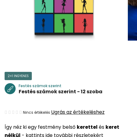
2+1 INGYENES
Festés számok szerint
Festés számok szerint - 12 szoba
A
Ugrás az értékeléshez
Nincs értékelés
termék
Így néz ki egy festmény belső
kerettel
és
keret
átlagos
nélkül
-
kattints ide további részletekért
értékelése