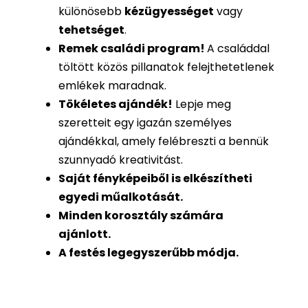
különösebb
kézügyességet
vagy
tehetséget
.
Remek családi program
!
A családdal
töltött közös pillanatok felejthetetlenek
emlékek maradnak.
Tökéletes ajándék
!
Lepje meg
szeretteit egy igazán személyes
ajándékkal, amely felébreszti a bennük
szunnyadó kreativitást.
Saját fényképeiből is
elkészítheti
egyedi műalkotását.
Minden korosztály számára
ajánlott.
A festés legegyszerűbb módja.