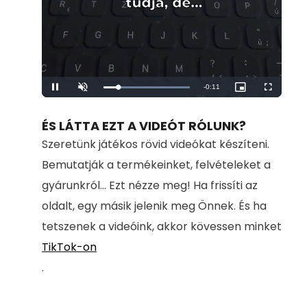
Remaining
-
0:11
Loaded
:
Pause
Unmute
Picture-
Fullscreen
100.00%
in-
Picture
Time
ÉS LÁTTA EZT A VIDEÓT RÓLUNK?
Szeretünk játékos rövid videókat készíteni.
Bemutatják a termékeinket, felvételeket a
gyárunkról... Ezt nézze meg! Ha frissíti az
oldalt, egy másik jelenik meg Önnek. És ha
tetszenek a videóink, akkor kövessen minket
TikTok-on
.