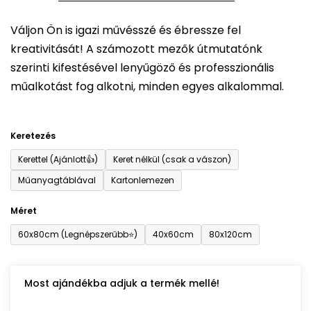
5-
Váljon Ön is igazi művésszé és ébressze fel
ből
kreativitását! A számozott mezők útmutatónk
0,0
szerinti kifestésével lenyűgöző és professzionális
csillag.
műalkotást fog alkotni, minden egyes alkalommal.
Keretezés
Kerettel (Ajánlott👍)
Keret nélkül (csak a vászon)
Műanyagtáblával
Kartonlemezen
Méret
60x80cm (Legnépszerűbb⭐)
40x60cm
80x120cm
Most ajándékba adjuk a termék mellé!