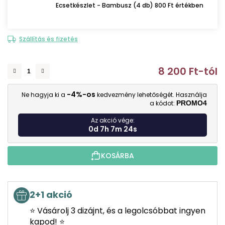
Ecsetkészlet - Bambusz (4 db) 800 Ft értékben
Szállítás és fizetés
8 200 Ft
-tól
E
-4%-os
Ne hagyja ki a
kedvezmény lehetőségét. Használja
a kódot:
PROMO4
Az akció vége:
0d 7h 7m 23s
KOSÁRBA
2+1 akció
⭐ Vásárolj 3 dizájnt, és a legolcsóbbat ingyen
kapod! ⭐