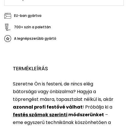
EU-ban gyártva
700+ szín a palettán
A legnépszerűbb gyártó
TERMÉKLEÍRÁS
Szeretne Ön is festeni, de nincs elég
bátorsága vagy önbizalma? Hagyja a
töprengést másra, tapasztalat nélkül is, akár
azonnal profi festővé válhat
!
Próbálja ki a
festés számok szerinti
módszerünket
–
eme egyszerű technikának köszönhetően a