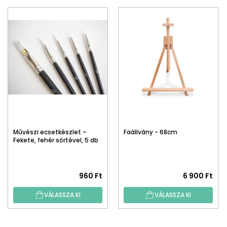
Művészi ecsetkészlet –
Faállvány - 68cm
Fekete, fehér sörtével, 5 db
960 Ft
6 900 Ft
VÁLASSZA KI
VÁLASSZA KI
L