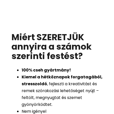
Miért SZERETJÜK
annyira a számok
szerinti festést
?
100%
cseh gyártmány!
Kiemel a hétköznapok forgatagából,
stresszoldó
, fejleszti a kreativitást és
remek szórakozási lehetőséget nyújt –
feltölt, megnyugtat és szemet
gyönyörködtet.
Nem igényel