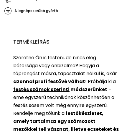
A legnépszerűbb gyártó
TERMÉKLEÍRÁS
Szeretne Ön is festeni, de nincs elég
bátorsága vagy önbizalma? Hagyja a
töprengést másra, tapasztalat nélkül is, akár
azonnal profi festővé válhat
!
Próbálja ki a
festés számok szerinti
módszerünket
–
eme egyszerű technikának köszönhetően a
festés sosem volt még ennyire egyszerű.
Rendelje meg tőlünk a
festőkészletet,
amely tartalmaz egy számozott
mezőkkel teli vásznat, illetve ecseteket és