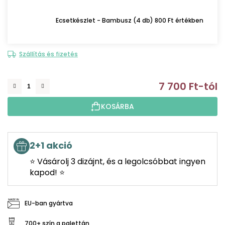
Ecsetkészlet - Bambusz (4 db) 800 Ft értékben
Szállítás és fizetés
7 700 Ft
-tól
E
KOSÁRBA
2+1 akció
⭐ Vásárolj 3 dizájnt, és a legolcsóbbat ingyen
kapod! ⭐
EU-ban gyártva
700+ szín a palettán