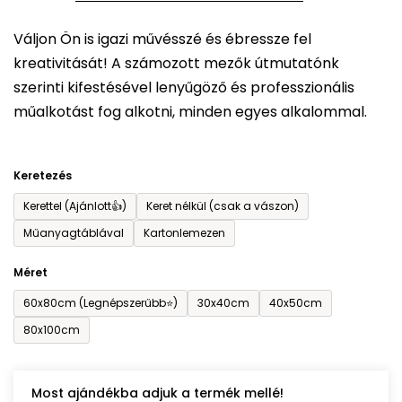
5-
Váljon Ön is igazi művésszé és ébressze fel
ből
kreativitását! A számozott mezők útmutatónk
0,0
szerinti kifestésével lenyűgöző és professzionális
csillag.
műalkotást fog alkotni, minden egyes alkalommal.
Keretezés
Kerettel (Ajánlott👍)
Keret nélkül (csak a vászon)
Műanyagtáblával
Kartonlemezen
Méret
60x80cm (Legnépszerűbb⭐)
30x40cm
40x50cm
80x100cm
Most ajándékba adjuk a termék mellé!