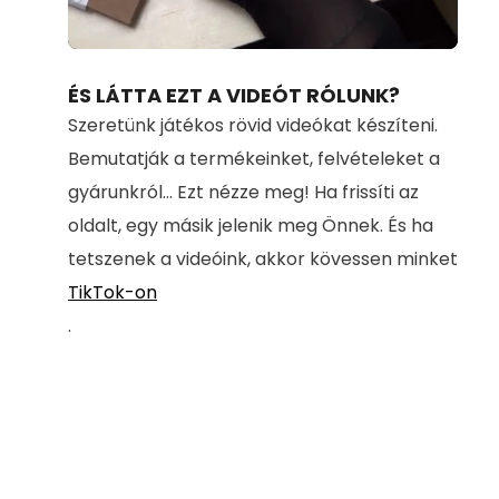
Loaded
:
Unmute
100.00%
ÉS LÁTTA EZT A VIDEÓT RÓLUNK?
Szeretünk játékos rövid videókat készíteni.
Bemutatják a termékeinket, felvételeket a
gyárunkról... Ezt nézze meg! Ha frissíti az
oldalt, egy másik jelenik meg Önnek. És ha
tetszenek a videóink, akkor kövessen minket
TikTok-on
.