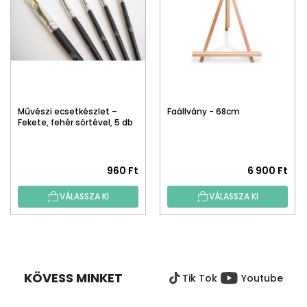
Művészi ecsetkészlet –
Faállvány - 68cm
Fekete, fehér sörtével, 5 db
960 Ft
6 900 Ft
VÁLASSZA KI
VÁLASSZA KI
L
Á
B
KÖVESS MINKET
Tik Tok
Youtube
L
É