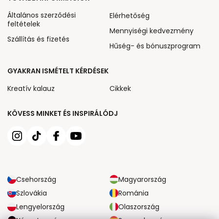
Általános szerződési
Elérhetőség
feltételek
Mennyiségi kedvezmény
Szállítás és fizetés
Hűség- és bónuszprogram
GYAKRAN ISMÉTELT KÉRDÉSEK
Kreatív kalauz
Cikkek
KÖVESS MINKET ÉS INSPIRÁLÓDJ
Csehország
Magyarország
Szlovákia
Románia
Lengyelország
Olaszország