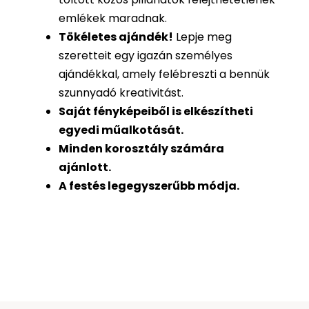
emlékek maradnak.
Tökéletes ajándék
!
Lepje meg
szeretteit egy igazán személyes
ajándékkal, amely felébreszti a bennük
szunnyadó kreativitást.
Saját fényképeiből is
elkészítheti
egyedi műalkotását.
Minden korosztály számára
ajánlott.
A festés legegyszerűbb módja.