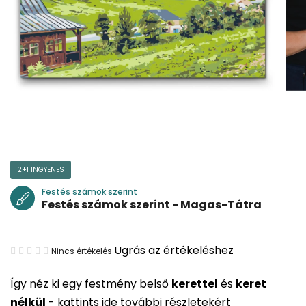
2+1 INGYENES
Festés számok szerint
Festés számok szerint - Magas-Tátra
A
Ugrás az értékeléshez
Nincs értékelés
termék
Így néz ki egy festmény belső
kerettel
és
keret
átlagos
nélkül
-
kattints ide további részletekért
értékelése