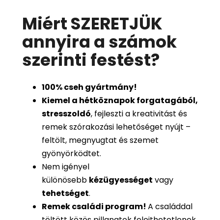
Miért SZERETJÜK
annyira a számok
szerinti festést
?
100%
cseh gyártmány!
Kiemel a hétköznapok forgatagából,
stresszoldó
, fejleszti a kreativitást és
remek szórakozási lehetőséget nyújt –
feltölt, megnyugtat és szemet
gyönyörködtet.
Nem igényel
különösebb
kézügyességet
vagy
tehetséget
.
Remek családi program
!
A családdal
töltött közös pillanatok felejthetetlenek