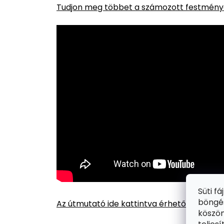
Tudjon meg többet a számozott festménye
Süti f
böngés
Az útmutató ide kattintva érhető el.
köszön