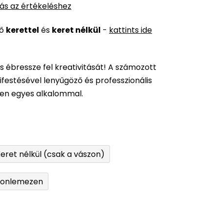
ás az értékeléshez
ső
kerettel
és
keret nélkül
-
kattints ide
és ébressze fel kreativitását! A számozott
festésével lenyűgöző és professzionális
den egyes alkalommal.
eret nélkül (csak a vászon)
tonlemezen