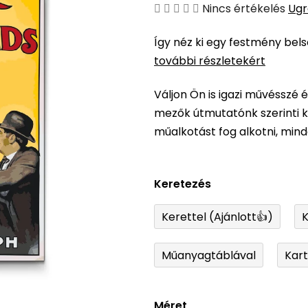
A
Nincs értékelés
Ugr
termék
Így néz ki egy festmény bel
átlagos
további részletekért
értékelése
5-
Váljon Ön is igazi művésszé 
ből
mezők útmutatónk szerinti ki
0,0
műalkotást fog alkotni, min
csillag.
Keretezés
Kerettel (Ajánlott👍)
K
Műanyagtáblával
Kar
Méret