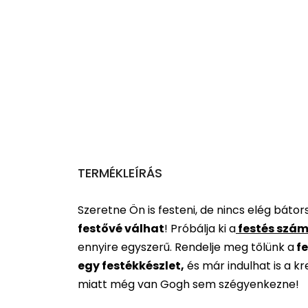
TERMÉKLEÍRÁS
Szeretne Ön is festeni, de nincs elég báto
festővé válhat
!
Próbálja ki a
festés szám
ennyire egyszerű. Rendelje meg tőlünk a
fe
egy festékkészlet,
és már indulhat is a k
miatt még van Gogh sem szégyenkezne!