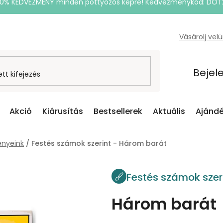
20% KEDVEZMÉNY minden pöttyözős képre! Kedvezménykód: DOT
Vásárolj vel
Bejel
Akció
Kiárusítás
Bestsellerek
Aktuális
Ajándé
nyeink
/
Festés számok szerint - Három barát
Festés számok szer
Három barát