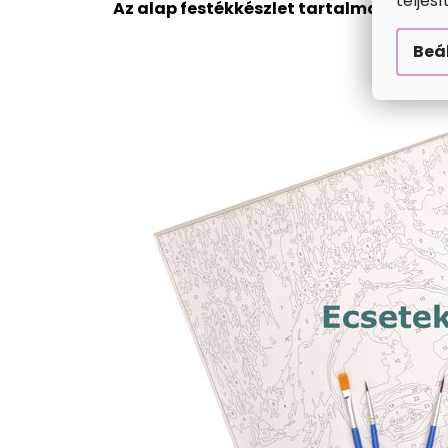
teljes
Az alap festékkészlet tartalma:
Beá