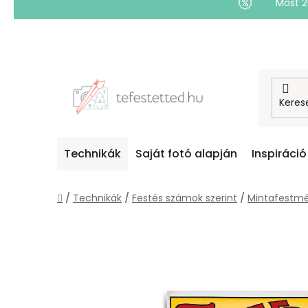
Most 
Ugrás
a
fő
tartalomhoz
Technikák
Saját fotó alapján
Inspiráció
Kezdőlap
/
Technikák
/
Festés számok szerint
/
Mintafestmé