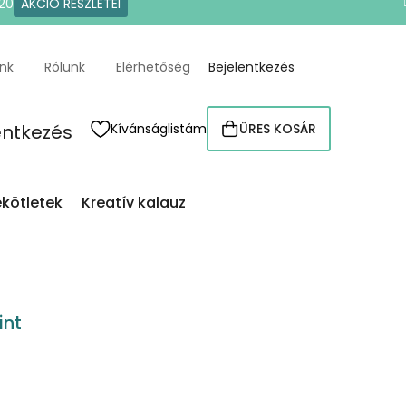
20
AKCIÓ RÉSZLETEI
ünk
Rólunk
Elérhetőség
Bejelentkezés
entkezés
Kívánságlistám
ÜRES KOSÁR
KOSÁR
kötletek
Kreatív kalauz
int