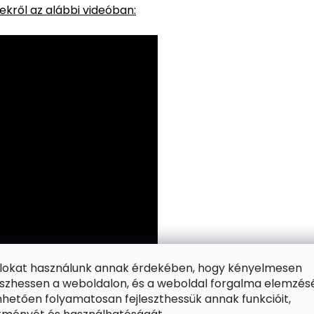
kről az alábbi videóban:
ájlokat használunk annak érdekében, hogy kényelmesen
zhessen a weboldalon, és a weboldal forgalma elemzés
hetően folyamatosan fejleszthessük annak funkcióit,