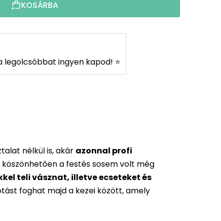
KOSÁRBA
s a legolcsóbbat ingyen kapod! ⭐
alat nélkül is, akár
azonnal profi
 köszönhetően a festés sosem volt még
l teli vásznat, illetve ecseteket és
otást foghat majd a kezei között, amely