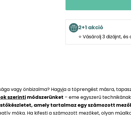
2+1 akció
⭐ Vásárolj 3 dizájnt, é
rsága vagy önbizalma? Hagyja a töprengést másra, tapaszt
ok szerinti
módszerünket
– eme egyszerű technikának
stőkészletet, amely tartalmaz egy számozott mezőkke
reatív móka. Ha kifesti a számozott mezőket, olyan műalk