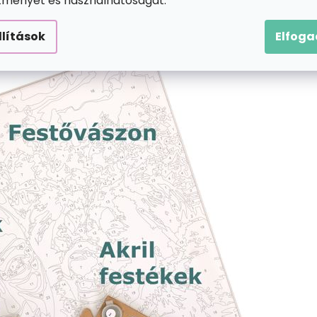
ítményét és használhatóságát.
llítások
Elfog