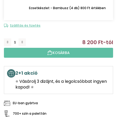
Ecsetkészlet - Bambusz (4 db) 800 Ft értékben
Szállítás és fizetés
8 200 Ft
-tól
E
KOSÁRBA
2+1 akció
⭐ Vásárolj 3 dizájnt, és a legolcsóbbat ingyen
kapod! ⭐
EU-ban gyártva
700+ szín a palettán