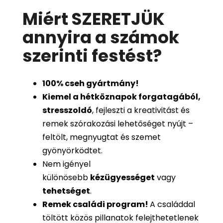
Miért SZERETJÜK
annyira a számok
szerinti festést
?
100%
cseh gyártmány!
Kiemel a hétköznapok forgatagából,
stresszoldó
, fejleszti a kreativitást és
remek szórakozási lehetőséget nyújt –
feltölt, megnyugtat és szemet
gyönyörködtet.
Nem igényel
különösebb
kézügyességet
vagy
tehetséget
.
Remek családi program
!
A családdal
töltött közös pillanatok felejthetetlenek