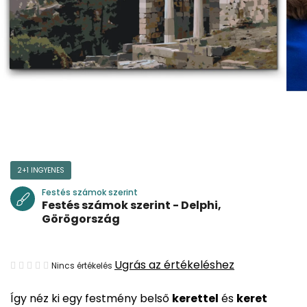
2+1 INGYENES
Festés számok szerint
Festés számok szerint - Delphi,
Görögország
A
Ugrás az értékeléshez
Nincs értékelés
termék
Így néz ki egy festmény belső
kerettel
és
keret
átlagos