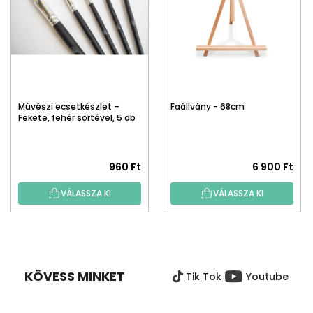
Művészi ecsetkészlet –
Faállvány - 68cm
Fekete, fehér sörtével, 5 db
960 Ft
6 900 Ft
VÁLASSZA KI
VÁLASSZA KI
L
Á
B
KÖVESS MINKET
Tik Tok
Youtube
L
É