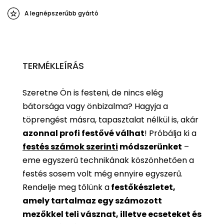
A legnépszerűbb gyártó
TERMÉKLEÍRÁS
Szeretne Ön is festeni, de nincs elég
bátorsága vagy önbizalma? Hagyja a
töprengést másra, tapasztalat nélkül is, akár
azonnal profi festővé válhat
!
Próbálja ki a
festés számok szerinti
módszerünket
–
eme egyszerű technikának köszönhetően a
festés sosem volt még ennyire egyszerű.
Rendelje meg tőlünk a
festőkészletet,
amely tartalmaz egy számozott
mezőkkel teli vásznat, illetve ecseteket és