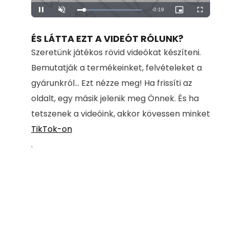
Remaining
-
0:19
Loaded
:
Pause
Unmute
Picture-
Fullscreen
100.00%
in-
Picture
Time
ÉS LÁTTA EZT A VIDEÓT RÓLUNK?
Szeretünk játékos rövid videókat készíteni.
Bemutatják a termékeinket, felvételeket a
gyárunkról... Ezt nézze meg! Ha frissíti az
oldalt, egy másik jelenik meg Önnek. És ha
tetszenek a videóink, akkor kövessen minket
TikTok-on
.