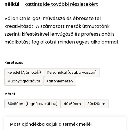
nélkül
-
kattints ide további részletekért
értékelése
5-
Váljon Ön is igazi művésszé és ébressze fel
ből
kreativitását! A számozott mezők útmutatónk
0,0
szerinti kifestésével lenyűgöző és professzionális
csillag.
műalkotást fog alkotni, minden egyes alkalommal.
Keretezés
Kerettel (Ajánlott👍)
Keret nélkül (csak a vászon)
Műanyagtáblával
Kartonlemezen
Méret
60x80cm (Legnépszerűbb⭐)
40x60cm
80x120cm
Most ajándékba adjuk a termék mellé!