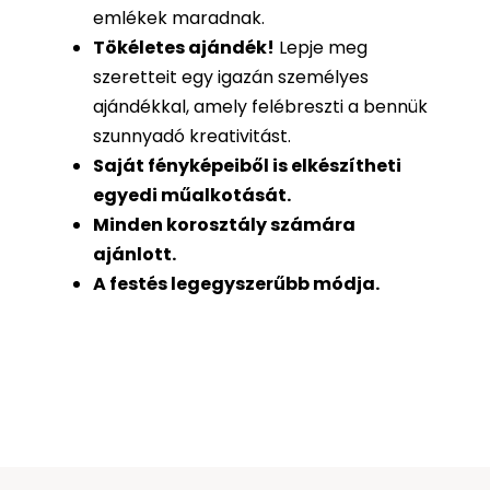
emlékek maradnak.
Tökéletes ajándék
!
Lepje meg
szeretteit egy igazán személyes
ajándékkal, amely felébreszti a bennük
szunnyadó kreativitást.
Saját fényképeiből is
elkészítheti
egyedi műalkotását.
Minden korosztály számára
ajánlott.
A festés legegyszerűbb módja.