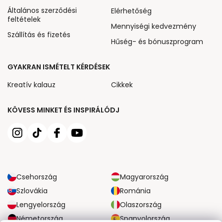
Általános szerződési
Elérhetőség
feltételek
Mennyiségi kedvezmény
Szállítás és fizetés
Hűség- és bónuszprogram
GYAKRAN ISMÉTELT KÉRDÉSEK
Kreatív kalauz
Cikkek
KÖVESS MINKET ÉS INSPIRÁLÓDJ
Csehország
Magyarország
Szlovákia
Románia
Lengyelország
Olaszország
Németország
Spanyolország