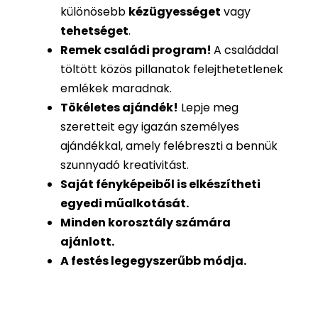
különösebb
kézügyességet
vagy
tehetséget
.
Remek családi program
!
A családdal
töltött közös pillanatok felejthetetlenek
emlékek maradnak.
Tökéletes ajándék
!
Lepje meg
szeretteit egy igazán személyes
ajándékkal, amely felébreszti a bennük
szunnyadó kreativitást.
Saját fényképeiből is
elkészítheti
egyedi műalkotását.
Minden korosztály számára
ajánlott.
A festés legegyszerűbb módja.