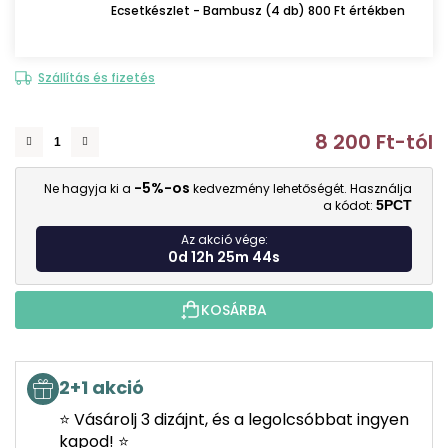
Ecsetkészlet - Bambusz (4 db) 800 Ft értékben
Szállítás és fizetés
8 200 Ft
-tól
E
-5%-os
Ne hagyja ki a
kedvezmény lehetőségét. Használja
a kódot:
5PCT
Az akció vége:
0d 12h 25m 44s
KOSÁRBA
2+1 akció
⭐ Vásárolj 3 dizájnt, és a legolcsóbbat ingyen
kapod! ⭐