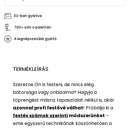
EU-ban gyártva
700+ szín a palettán
A legnépszerűbb gyártó
TERMÉKLEÍRÁS
Szeretne Ön is festeni, de nincs elég
bátorsága vagy önbizalma? Hagyja a
töprengést másra, tapasztalat nélkül is, akár
azonnal profi festővé válhat
!
Próbálja ki a
festés számok szerinti
módszerünket
–
eme egyszerű technikának köszönhetően a