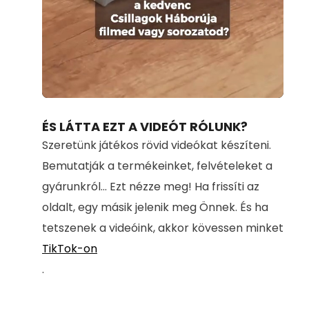
Loaded
:
Unmute
100.00%
ÉS LÁTTA EZT A VIDEÓT RÓLUNK?
Szeretünk játékos rövid videókat készíteni.
Bemutatják a termékeinket, felvételeket a
gyárunkról... Ezt nézze meg! Ha frissíti az
oldalt, egy másik jelenik meg Önnek. És ha
tetszenek a videóink, akkor kövessen minket
TikTok-on
.