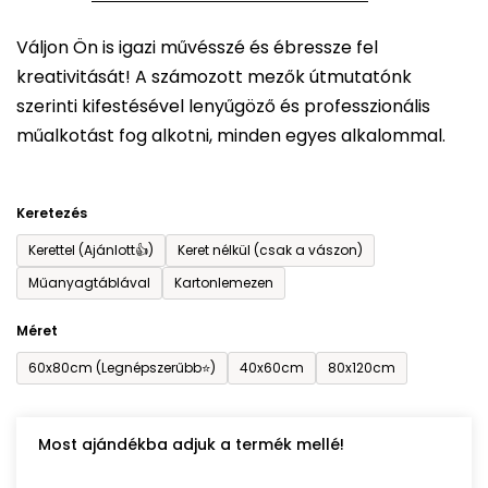
5-
Váljon Ön is igazi művésszé és ébressze fel
ből
kreativitását! A számozott mezők útmutatónk
0,0
szerinti kifestésével lenyűgöző és professzionális
csillag.
műalkotást fog alkotni, minden egyes alkalommal.
Keretezés
Kerettel (Ajánlott👍)
Keret nélkül (csak a vászon)
Műanyagtáblával
Kartonlemezen
Méret
60x80cm (Legnépszerűbb⭐)
40x60cm
80x120cm
Most ajándékba adjuk a termék mellé!