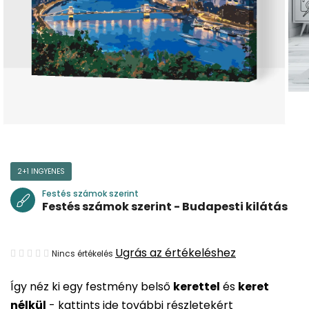
2+1 INGYENES
Festés számok szerint
Festés számok szerint - Budapesti kilátás
A
Ugrás az értékeléshez
Nincs értékelés
termék
Így néz ki egy festmény belső
kerettel
és
keret
átlagos
nélkül
-
kattints ide további részletekért
értékelése