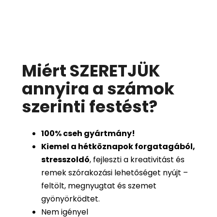
Miért SZERETJÜK
annyira a számok
szerinti festést
?
100%
cseh gyártmány!
Kiemel a hétköznapok forgatagából,
stresszoldó
, fejleszti a kreativitást és
remek szórakozási lehetőséget nyújt –
feltölt, megnyugtat és szemet
gyönyörködtet.
Nem igényel