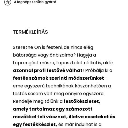
A legnépszerűbb gyártó
TERMÉKLEÍRÁS
Szeretne Ön is festeni, de nincs elég
bátorsága vagy önbizalma? Hagyja a
töprengést másra, tapasztalat nélkül is, akár
azonnal profi festővé válhat
!
Próbálja ki a
festés számok szerinti
módszerünket
–
eme egyszerű technikának köszönhetően a
festés sosem volt még ennyire egyszerű.
Rendelje meg tőlünk a
festőkészletet,
amely tartalmaz egy számozott
mezőkkel teli vásznat, illetve ecseteket és
egy festékkészlet,
és már indulhat is a