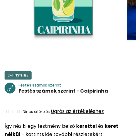
2+1 INGYENES
Festés számok szerint
Festés számok szerint - Caipirinha
A
Ugrás az értékeléshez
Nincs értékelés
termék
Így néz ki egy festmény belső
kerettel
és
keret
átlagos
nélkül
-
kattints ide további részletekért
értékelése