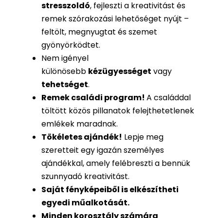
stresszoldó
, fejleszti a kreativitást és
remek szórakozási lehetőséget nyújt –
feltölt, megnyugtat és szemet
gyönyörködtet.
Nem igényel
különösebb
kézügyességet
vagy
tehetséget
.
Remek családi program
!
A családdal
töltött közös pillanatok felejthetetlenek
emlékek maradnak.
Tökéletes ajándék
!
Lepje meg
szeretteit egy igazán személyes
ajándékkal, amely felébreszti a bennük
szunnyadó kreativitást.
Saját fényképeiből is
elkészítheti
egyedi műalkotását.
Minden korosztály számára