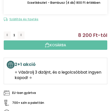
Ecsetkészlet - Bambusz (4 db) 800 Ft értékben
Szállítás és fizetés
8 200 Ft
-tól
E
KOSÁRBA
2+1 akció
⭐ Vásárolj 3 dizájnt, és a legolcsóbbat ingyen
kapod! ⭐
EU-ban gyártva
700+ szín a palettán