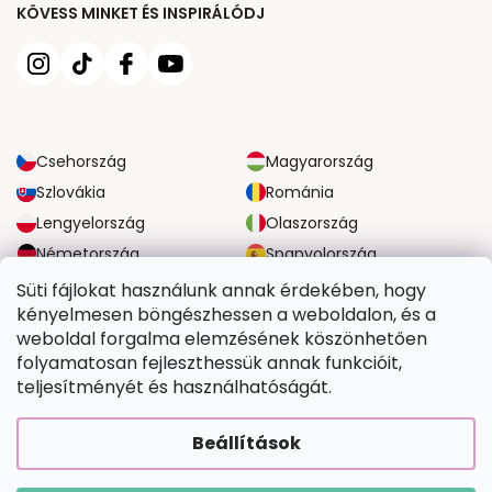
KÖVESS MINKET ÉS INSPIRÁLÓDJ
Csehország
Magyarország
Szlovákia
Románia
Lengyelország
Olaszország
Németország
Spanyolország
Nagy-Britannia
Ausztria
Süti fájlokat használunk annak érdekében, hogy
kényelmesen böngészhessen a weboldalon, és a
weboldal forgalma elemzésének köszönhetően
MEGBÍZHATÓ SZÁLLÍTÁSI LEHETŐSÉGEK
folyamatosan fejleszthessük annak funkcióit,
teljesítményét és használhatóságát.
BIZTONSÁGOS FIZETÉSI LEHETŐSÉGEK
Beállítások