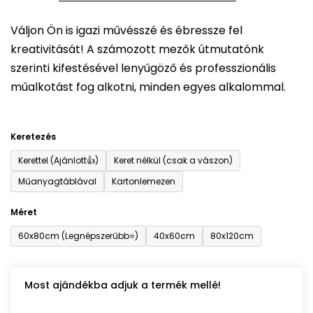
5-
Váljon Ön is igazi művésszé és ébressze fel
ből
kreativitását! A számozott mezők útmutatónk
0,0
szerinti kifestésével lenyűgöző és professzionális
csillag.
műalkotást fog alkotni, minden egyes alkalommal.
Keretezés
Kerettel (Ajánlott👍)
Keret nélkül (csak a vászon)
Műanyagtáblával
Kartonlemezen
Méret
60x80cm (Legnépszerűbb⭐)
40x60cm
80x120cm
Most ajándékba adjuk a termék mellé!