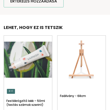
ÉRTÉKELÉS HOZZÁADÁSA
LEHET, HOGY EZ IS TETSZIK
3 + 1
Faállvány - 68cm
Festékrögzítő lakk – 50ml
(festés számok szerint)