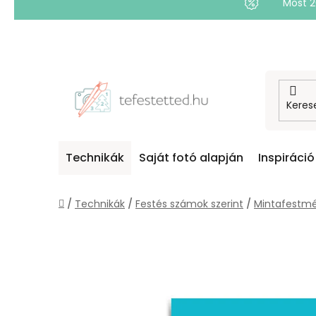
Most 
Ugrás
a
fő
tartalomhoz
Technikák
Saját fotó alapján
Inspiráció
Kezdőlap
/
Technikák
/
Festés számok szerint
/
Mintafestmé