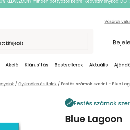
20% KEDVEZMÉNY minden pöttyözős képre! Kedvezménykód: DOT
Vásárolj vel
Bejel
Akció
Kiárusítás
Bestsellerek
Aktuális
Ajándé
nyeink
/
Gyümölcs és italok
/
Festés számok szerint - Blue La
Festés számok szer
Blue Lagoon