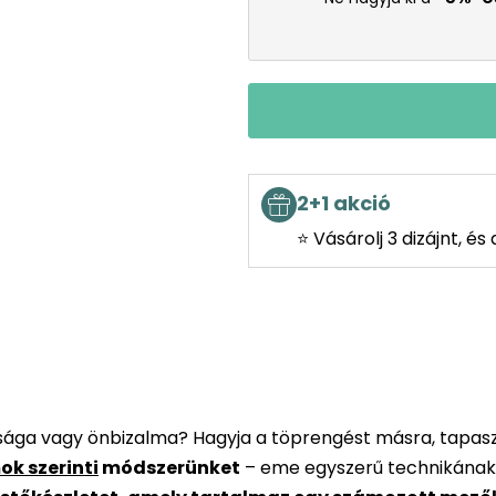
2+1 akció
⭐ Vásárolj 3 dizájnt, é
rsága vagy önbizalma? Hagyja a töprengést másra, tapaszt
ok szerinti
módszerünket
– eme egyszerű technikának