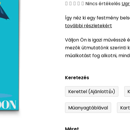
A
Nincs értékelés
Ugr
termék
Így néz ki egy festmény bel
átlagos
további részletekért
értékelése
5-
Váljon Ön is igazi művésszé 
ből
mezők útmutatónk szerinti ki
0,0
műalkotást fog alkotni, min
csillag.
Keretezés
Kerettel (Ajánlott👍)
K
Műanyagtáblával
Kar
Méret