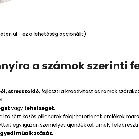
ten ül - ez a lehetőség opcionális)
nyira a számok szerinti f
l, stresszoldó
, fejleszti a kreativitást és remek szórako
t.
éget
vagy
tehetséget
.
al töltött közös pillanatok felejthetetlenek emlékek mar
teit egy igazán személyes ajándékkal, amely felébreszti
 egyedi műalkotását.