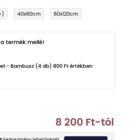
⭐)
40x60cm
80x120cm
a termék mellé!
let - Bambusz (4 db) 800 Ft értékben
8 200 Ft
-tól
Egységár:
s
kedvezmény lehetőségét.