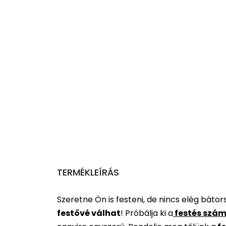
TERMÉKLEÍRÁS
Szeretne Ön is festeni, de nincs elég báto
festővé válhat
!
Próbálja ki a
festés szám