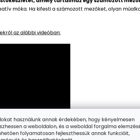
stőkészletet, amely tartalmaz egy számozott mezőkke
reatív móka. Ha kifesti a számozott mezőket, olyan műalk
kről az alábbi videóban:
ájlokat használunk annak érdekében, hogy kényelmesen
zhessen a weboldalon, és a weboldal forgalma elemzés
hetően folyamatosan fejleszthessük annak funkcióit,