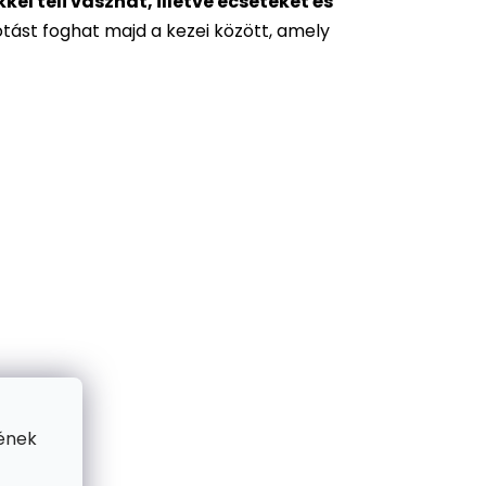
l teli vásznat, illetve ecseteket és
otást foghat majd a kezei között, amely
ének