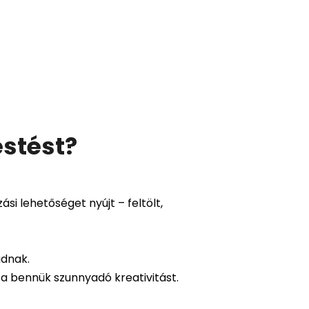
estést
?
zási lehetőséget nyújt – feltölt,
adnak.
 a bennük szunnyadó kreativitást.