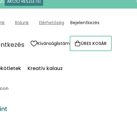
20
AKCIÓ RÉSZLETEI
ünk
Rólunk
Elérhetőség
Bejelentkezés
entkezés
Kívánságlistám
ÜRES KOSÁR
KOSÁR
kötletek
Kreatív kalauz
goon
int