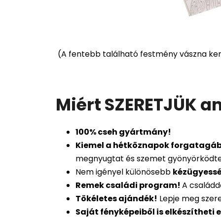
(
A fentebb található festmény vászna kere
Miért SZERETJÜK an
100%
cseh gyártmány!
Kiemel a hétköznapok forgatagábó
megnyugtat és szemet gyönyörködte
Nem igényel különösebb
kézügyess
Remek családi program
!
A családd
Tökéletes ajándék
!
Lepje meg szeret
Saját fényképeiből is
elkészítheti