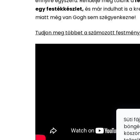
ennyire egyszerű. Rendelje meg tőlünk a
fe
egy festékkészlet,
és már indulhat is a k
miatt még van Gogh sem szégyenkezne!
Tudjon meg többet a számozott festménye
Süti f
böngés
köszön