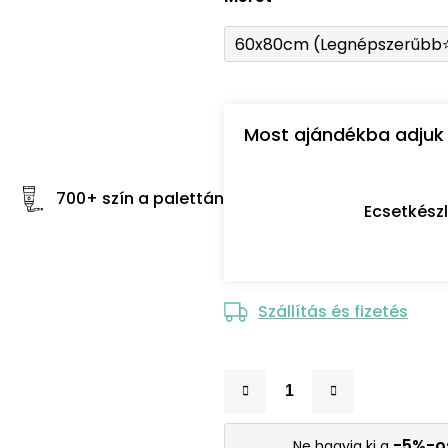
60x80cm (Legnépszerűbb
Most ajándékba adjuk 
700+ szín a palettán
Ecsetkész
Szállítás és fizetés
-5%-o
Ne hagyja ki a