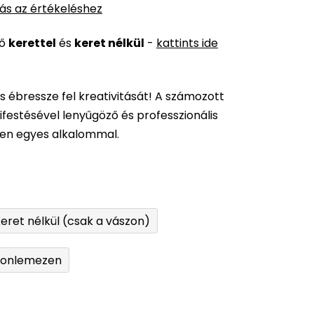
ás az értékeléshez
ső
kerettel
és
keret nélkül
-
kattints ide
és ébressze fel kreativitását! A számozott
festésével lenyűgöző és professzionális
den egyes alkalommal.
eret nélkül (csak a vászon)
tonlemezen