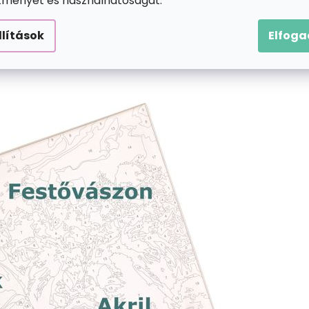
ítményét és használhatóságát.
llítások
Elfog