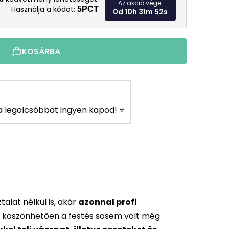
Az akció vége:
Használja a kódot:
5PCT
0d 10h 31m 51s
KOSÁRBA
s a legolcsóbbat ingyen kapod! ⭐
alat nélkül is, akár
azonnal profi
 köszönhetően a festés sosem volt még