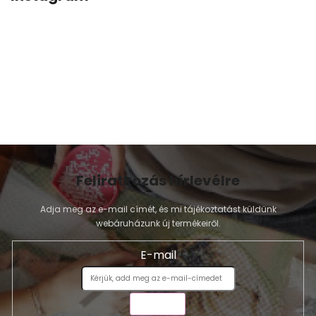
Feliratkozás hírlevélre
Adja meg az e-mail címét, és mi tájékoztatást küldünk
webáruházunk új termékeiről.
E-mail
KÜLDÉS