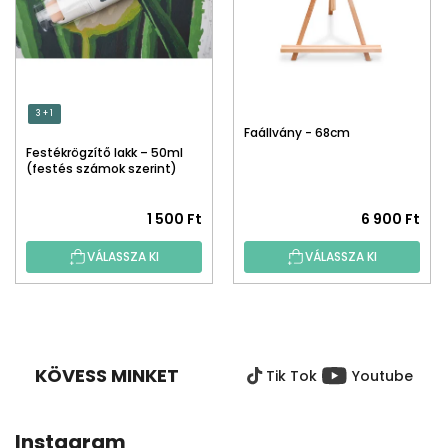
3 + 1
Faállvány - 68cm
Festékrögzítő lakk – 50ml
(festés számok szerint)
1 500 Ft
6 900 Ft
VÁLASSZA KI
VÁLASSZA KI
L
Á
B
KÖVESS MINKET
Tik Tok
Youtube
L
É
C
Instagram