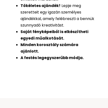
Tökéletes ajándék
!
Lepje meg
szeretteit egy igazán személyes
ajándékkal, amely felébreszti a bennük
szunnyadó kreativitást.
Saját fényképeiből is
elkészítheti
egyedi műalkotását.
Minden korosztály számára
ajánlott.
A festés legegyszerűbb módja.