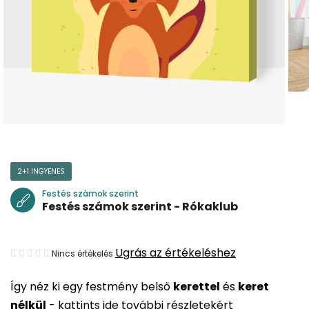
2+1 INGYENES
Festés számok szerint
Festés számok szerint - Rókaklub
A
Ugrás az értékeléshez
Nincs értékelés
termék
Így néz ki egy festmény belső
kerettel
és
keret
átlagos
nélkül
-
kattints ide további részletekért
értékelése