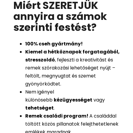
Miért SZERETJÜK
annyira a számok
szerinti festést
?
100%
cseh gyártmány!
Kiemel a hétköznapok forgatagából,
stresszoldó
, fejleszti a kreativitást és
remek szórakozási lehetőséget nyújt –
feltölt, megnyugtat és szemet
gyönyörködtet.
Nem igényel
különösebb
kézügyességet
vagy
tehetséget
.
Remek családi program
!
A családdal
töltött közös pillanatok felejthetetlenek
emlékek maradnak.