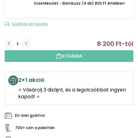
Ecsetkészlet - Bambusz (4 db) 800 Ft értékben
Szállítás és fizetés
8 200 Ft
-tól
E
KOSÁRBA
2+1 akció
⭐ Vásárolj 3 dizájnt, és a legolcsóbbat ingyen
kapod! ⭐
EU-ban gyártva
700+ szín a palettán