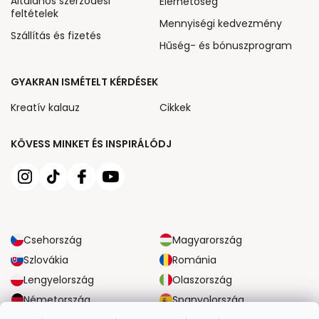
Általános szerződési
Elérhetőség
feltételek
Mennyiségi kedvezmény
Szállítás és fizetés
Hűség- és bónuszprogram
GYAKRAN ISMÉTELT KÉRDÉSEK
Kreatív kalauz
Cikkek
KÖVESS MINKET ÉS INSPIRÁLÓDJ
Csehország
Magyarország
Szlovákia
Románia
Lengyelország
Olaszország
Németország
Spanyolország