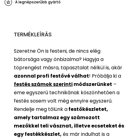
A legnépszerűbb gyártó
TERMÉKLEÍRÁS
Szeretne Ön is festeni, de nincs elég
bátorsága vagy önbizalma? Hagyja a
töprengést másra, tapasztalat nélkül is, akár
azonnal profi festővé válhat
!
Próbálja ki a
festés számok szerinti
módszerünket
–
eme egyszerű technikának köszönhetően a
festés sosem volt még ennyire egyszerű.
Rendelje meg tőlünk a
festőkészletet,
amely tartalmaz egy számozott
mezőkkel teli vásznat, illetve ecseteket és
egy festékkészlet,
és már indulhat is a