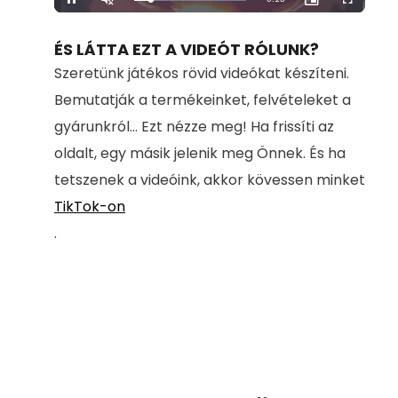
Loaded
:
Pause
Unmute
Picture-
Fullscreen
100.00%
in-
Picture
Time
ÉS LÁTTA EZT A VIDEÓT RÓLUNK?
Szeretünk játékos rövid videókat készíteni.
Bemutatják a termékeinket, felvételeket a
gyárunkról... Ezt nézze meg! Ha frissíti az
oldalt, egy másik jelenik meg Önnek. És ha
tetszenek a videóink, akkor kövessen minket
TikTok-on
.