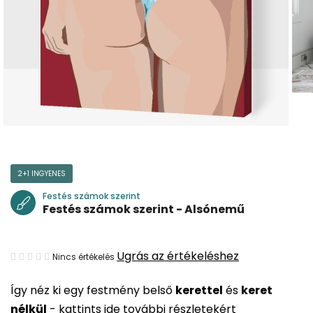
2+1 INGYENES
Festés számok szerint
Festés számok szerint - Alsónemű
A
Ugrás az értékeléshez
Nincs értékelés
termék
Így néz ki egy festmény belső
kerettel
és
keret
átlagos
nélkül
-
kattints ide további részletekért
értékelése