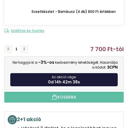
Ecsetkészlet - Bambusz (4 db) 800 Ft értékben
Szállítás és fizetés
7 700 Ft
-tól
E
-3%-os
Ne hagyja ki a
kedvezmény lehetőségét. Használja
a kódot:
3CPN
Az akció vége:
0d 14h 42m 37s
KOSÁRBA
2+1 akció