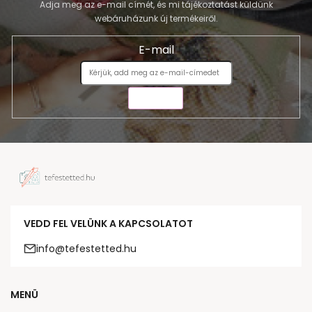
Adja meg az e-mail címét, és mi tájékoztatást küldünk
webáruházunk új termékeiről.
E-mail
KÜLDÉS
VEDD FEL VELÜNK A KAPCSOLATOT
info@tefestetted.hu
MENÜ