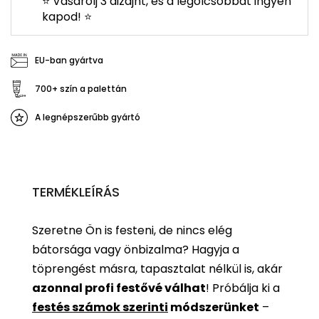
⭐ Vásárolj 3 dizájnt, és a legolcsóbbat ingyen
kapod! ⭐
EU-ban gyártva
700+ szín a palettán
A legnépszerűbb gyártó
TERMÉKLEÍRÁS
Szeretne Ön is festeni, de nincs elég
bátorsága vagy önbizalma? Hagyja a
töprengést másra, tapasztalat nélkül is, akár
azonnal profi festővé válhat
!
Próbálja ki a
festés számok szerinti
módszerünket
–