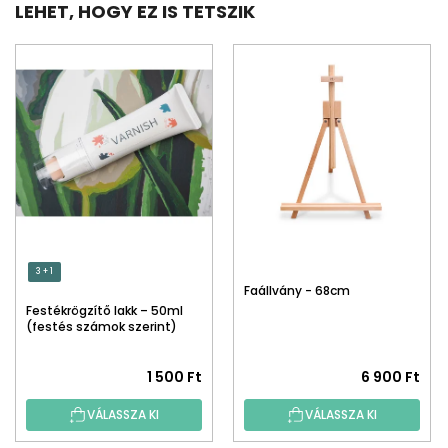
LEHET, HOGY EZ IS TETSZIK
3 + 1
Faállvány - 68cm
Festékrögzítő lakk – 50ml
(festés számok szerint)
1 500 Ft
6 900 Ft
VÁLASSZA KI
VÁLASSZA KI