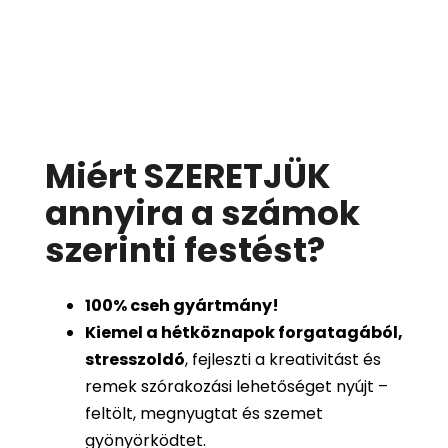
Miért SZERETJÜK
annyira a számok
szerinti festést
?
100%
cseh gyártmány!
Kiemel a hétköznapok forgatagából,
stresszoldó
, fejleszti a kreativitást és
remek szórakozási lehetőséget nyújt –
feltölt, megnyugtat és szemet
gyönyörködtet.