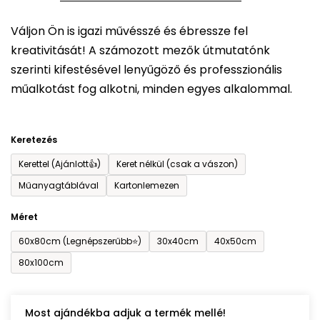
5-
Váljon Ön is igazi művésszé és ébressze fel
ből
kreativitását! A számozott mezők útmutatónk
0,0
szerinti kifestésével lenyűgöző és professzionális
csillag.
műalkotást fog alkotni, minden egyes alkalommal.
Keretezés
Kerettel (Ajánlott👍)
Keret nélkül (csak a vászon)
Műanyagtáblával
Kartonlemezen
Méret
60x80cm (Legnépszerűbb⭐)
30x40cm
40x50cm
80x100cm
Most ajándékba adjuk a termék mellé!