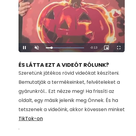
Remaining
-
0:13
Loaded
:
Pause
Unmute
Picture-
Fullscreen
100.00%
in-
Picture
Time
ÉS LÁTTA EZT A VIDEÓT RÓLUNK?
Szeretünk játékos rövid videókat készíteni.
Bemutatják a termékeinket, felvételeket a
gyárunkról... Ezt nézze meg! Ha frissíti az
oldalt, egy másik jelenik meg Önnek. És ha
tetszenek a videóink, akkor kövessen minket
TikTok-on
.