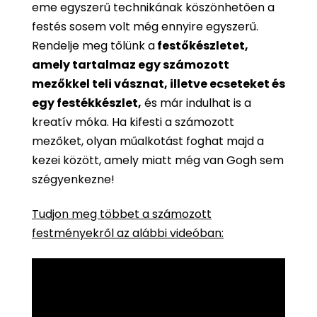
eme egyszerű technikának köszönhetően a
festés sosem volt még ennyire egyszerű.
Rendelje meg tőlünk a
festőkészletet,
amely tartalmaz egy számozott
mezőkkel teli vásznat, illetve ecseteket és
egy festékkészlet,
és már indulhat is a
kreatív móka. Ha kifesti a számozott
mezőket, olyan műalkotást foghat majd a
kezei között, amely miatt még van Gogh sem
szégyenkezne!
Tudjon meg többet a számozott
festményekről az alábbi videóban: