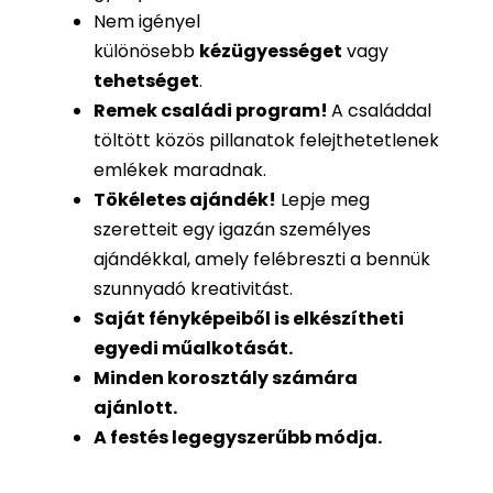
Nem igényel
különösebb
kézügyességet
vagy
tehetséget
.
Remek családi program
!
A családdal
töltött közös pillanatok felejthetetlenek
emlékek maradnak.
Tökéletes ajándék
!
Lepje meg
szeretteit egy igazán személyes
ajándékkal, amely felébreszti a bennük
szunnyadó kreativitást.
Saját fényképeiből is
elkészítheti
egyedi műalkotását.
Minden korosztály számára
ajánlott.
A festés legegyszerűbb módja.