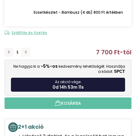
Ecsetkészlet - Bambusz (4 db) 800 Ft értékben
Szállítás és fizetés
7 700 Ft
-tól
E
-5%-os
Ne hagyja ki a
kedvezmény lehetőségét. Használja
a kódot:
5PCT
Az akció vége:
0d 14h 53m 10s
KOSÁRBA
2+1 akció