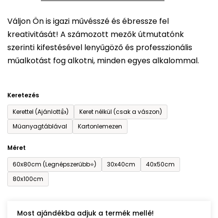
5-
Váljon Ön is igazi művésszé és ébressze fel
ből
kreativitását! A számozott mezők útmutatónk
0,0
szerinti kifestésével lenyűgöző és professzionális
csillag.
műalkotást fog alkotni, minden egyes alkalommal.
Keretezés
Kerettel (Ajánlott👍)
Keret nélkül (csak a vászon)
Műanyagtáblával
Kartonlemezen
Méret
60x80cm (Legnépszerűbb⭐)
30x40cm
40x50cm
80x100cm
Most ajándékba adjuk a termék mellé!