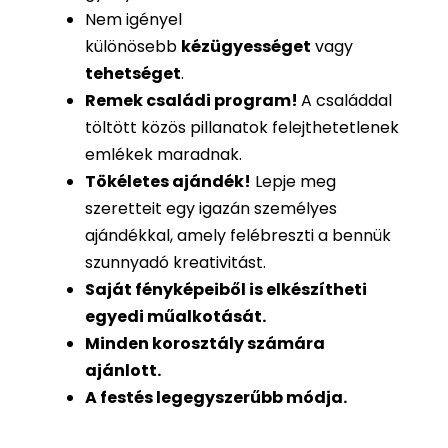
Nem igényel
különösebb
kézügyességet
vagy
tehetséget
.
Remek családi program
!
A családdal
töltött közös pillanatok felejthetetlenek
emlékek maradnak.
Tökéletes ajándék
!
Lepje meg
szeretteit egy igazán személyes
ajándékkal, amely felébreszti a bennük
szunnyadó kreativitást.
Saját fényképeiből is
elkészítheti
egyedi műalkotását.
Minden korosztály számára
ajánlott.
A festés legegyszerűbb módja.