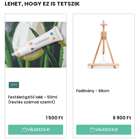
LEHET, HOGY EZ IS TETSZIK
3 + 1
Faállvány - 68cm
Festékrögzítő lakk – 50ml
(festés számok szerint)
1 500 Ft
6 900 Ft
VÁLASSZA KI
VÁLASSZA KI