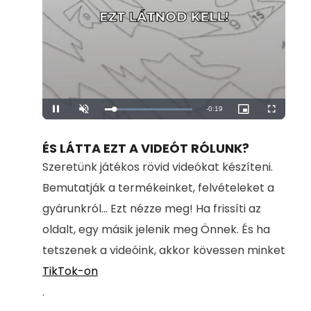
Remaining
-
0:19
Loaded
:
Pause
Unmute
Picture-
Fullscreen
100.00%
in-
Picture
Time
ÉS LÁTTA EZT A VIDEÓT RÓLUNK?
Szeretünk játékos rövid videókat készíteni.
Bemutatják a termékeinket, felvételeket a
gyárunkról... Ezt nézze meg! Ha frissíti az
oldalt, egy másik jelenik meg Önnek. És ha
tetszenek a videóink, akkor kövessen minket
TikTok-on
.