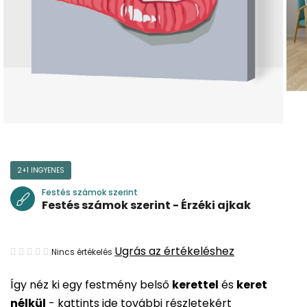
2+1 INGYENES
Festés számok szerint
Festés számok szerint - Érzéki ajkak
A
Ugrás az értékeléshez
Nincs értékelés
termék
Így néz ki egy festmény belső
kerettel
és
keret
átlagos
nélkül
-
kattints ide további részletekért
értékelése