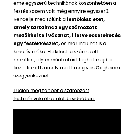
eme egyszerű technikának köszönhetően a
festés sosem volt még ennyire egyszerű.
Rendelje meg tőlünk a
festőkészletet,
amely tartalmaz egy számozott
mezőkkel teli vásznat, illetve ecseteket és
egy festékkészlet,
és már indulhat is a
kreatív móka. Ha kifesti a számozott
mezőket, olyan műalkotást foghat majd a
kezei között, amely miatt még van Gogh sem
szégyenkezne!
Tudjon meg többet a számozott
festményekről az alábbi videóban: