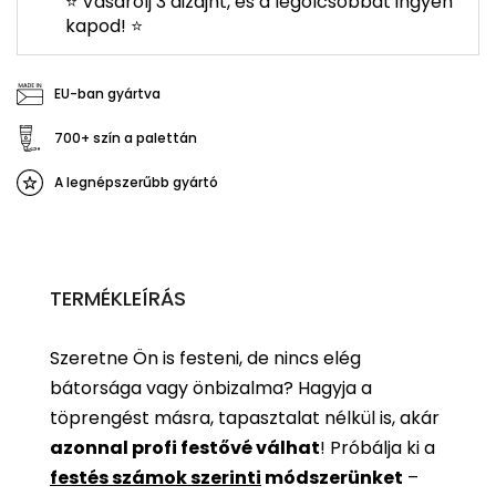
⭐ Vásárolj 3 dizájnt, és a legolcsóbbat ingyen
kapod! ⭐
EU-ban gyártva
700+ szín a palettán
A legnépszerűbb gyártó
TERMÉKLEÍRÁS
Szeretne Ön is festeni, de nincs elég
bátorsága vagy önbizalma? Hagyja a
töprengést másra, tapasztalat nélkül is, akár
azonnal profi festővé válhat
!
Próbálja ki a
festés számok szerinti
módszerünket
–