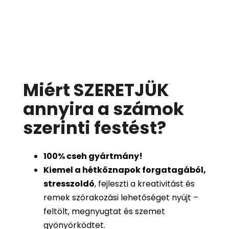
Miért SZERETJÜK
annyira a számok
szerinti festést
?
100%
cseh gyártmány!
Kiemel a hétköznapok forgatagából,
stresszoldó
, fejleszti a kreativitást és
remek szórakozási lehetőséget nyújt –
feltölt, megnyugtat és szemet
gyönyörködtet.