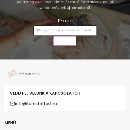
Adja meg az e-mail címét, és mi tájékoztatást küldünk
webáruházunk új termékeiről.
E-mail
KÜLDÉS
VEDD FEL VELÜNK A KAPCSOLATOT
info@tefestetted.hu
MENÜ