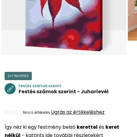
2+1 INGYENES
Festés számok szerint
Festés számok szerint - Juharlevél
A
Ugrás az értékeléshez
Nincs értékelés
termék
Így néz ki egy festmény belső
kerettel
és
keret
átlagos
nélkül
-
kattints ide további részletekért
értékelése