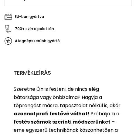
EU-ban gyártva
700+ szín a palettán
A legnépszerűbb gyártó
TERMÉKLEÍRÁS
Szeretne Ön is festeni, de nincs elég
bátorsága vagy önbizalma? Hagyja a
töprengést másra, tapasztalat nélkül is, akár
azonnal profi festővé válhat
!
Próbálja ki a
festés számok szerinti
módszerünket
–
eme egyszerű technikának köszönhetően a