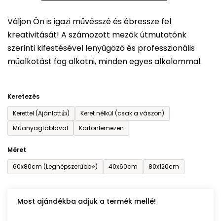
5-
Váljon Ön is igazi művésszé és ébressze fel
ből
kreativitását! A számozott mezők útmutatónk
0,0
szerinti kifestésével lenyűgöző és professzionális
csillag.
műalkotást fog alkotni, minden egyes alkalommal.
Keretezés
Kerettel (Ajánlott👍)
Keret nélkül (csak a vászon)
Műanyagtáblával
Kartonlemezen
Méret
60x80cm (Legnépszerűbb⭐)
40x60cm
80x120cm
Most ajándékba adjuk a termék mellé!