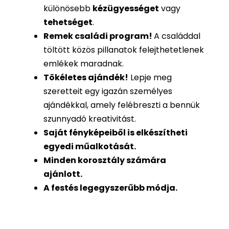
különösebb
kézügyességet
vagy
tehetséget
.
Remek családi program
!
A családdal
töltött közös pillanatok felejthetetlenek
emlékek maradnak.
Tökéletes ajándék
!
Lepje meg
szeretteit egy igazán személyes
ajándékkal, amely felébreszti a bennük
szunnyadó kreativitást.
Saját fényképeiből is
elkészítheti
egyedi műalkotását.
Minden korosztály számára
ajánlott.
A festés legegyszerűbb módja.