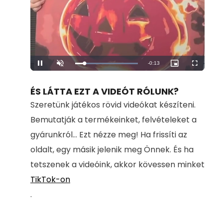
Remaining
-
0:12
Loaded
:
Pause
Unmute
Picture-
Fullscreen
100.00%
in-
Picture
Time
ÉS LÁTTA EZT A VIDEÓT RÓLUNK?
Szeretünk játékos rövid videókat készíteni.
Bemutatják a termékeinket, felvételeket a
gyárunkról... Ezt nézze meg! Ha frissíti az
oldalt, egy másik jelenik meg Önnek. És ha
tetszenek a videóink, akkor kövessen minket
TikTok-on
.