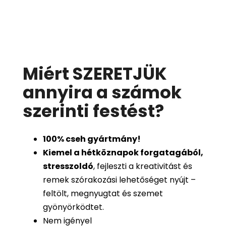
Miért SZERETJÜK
annyira a számok
szerinti festést
?
100%
cseh gyártmány!
Kiemel a hétköznapok forgatagából,
stresszoldó
, fejleszti a kreativitást és
remek szórakozási lehetőséget nyújt –
feltölt, megnyugtat és szemet
gyönyörködtet.
Nem igényel