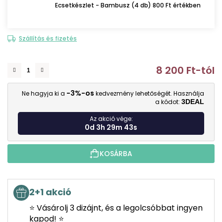
Ecsetkészlet - Bambusz (4 db) 800 Ft értékben
Szállítás és fizetés
8 200 Ft
-tól
E
-3%-os
Ne hagyja ki a
kedvezmény lehetőségét. Használja
a kódot:
3DEAL
Az akció vége:
0d 3h 29m 42s
KOSÁRBA
2+1 akció
⭐ Vásárolj 3 dizájnt, és a legolcsóbbat ingyen
kapod! ⭐