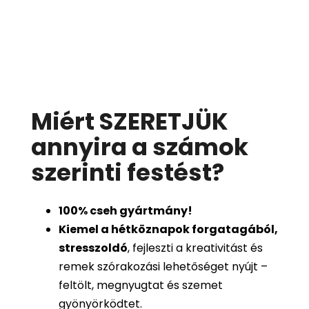
Miért SZERETJÜK
annyira a számok
szerinti festést
?
100%
cseh gyártmány!
Kiemel a hétköznapok forgatagából,
stresszoldó
, fejleszti a kreativitást és
remek szórakozási lehetőséget nyújt –
feltölt, megnyugtat és szemet
gyönyörködtet.