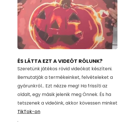
Loaded
:
Unmute
100.00%
ÉS LÁTTA EZT A VIDEÓT RÓLUNK?
Szeretünk játékos rövid videókat készíteni.
Bemutatják a termékeinket, felvételeket a
gyárunkról... Ezt nézze meg! Ha frissíti az
oldalt, egy másik jelenik meg Önnek. És ha
tetszenek a videóink, akkor kövessen minket
TikTok-on
.