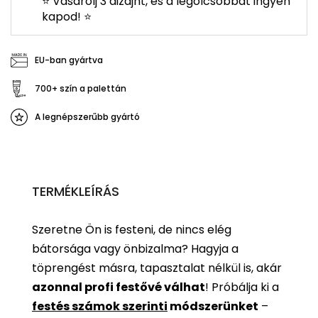
⭐ Vásárolj 3 dizájnt, és a legolcsóbbat ingyen
kapod! ⭐
EU-ban gyártva
700+ szín a palettán
A legnépszerűbb gyártó
TERMÉKLEÍRÁS
Szeretne Ön is festeni, de nincs elég
bátorsága vagy önbizalma? Hagyja a
töprengést másra, tapasztalat nélkül is, akár
azonnal profi festővé válhat
!
Próbálja ki a
festés számok szerinti
módszerünket
–