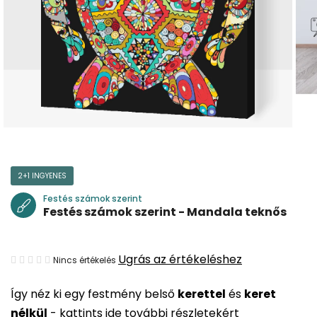
2+1 INGYENES
Festés számok szerint
Festés számok szerint - Mandala teknős
A
Ugrás az értékeléshez
Nincs értékelés
termék
Így néz ki egy festmény belső
kerettel
és
keret
átlagos
nélkül
-
kattints ide további részletekért
értékelése