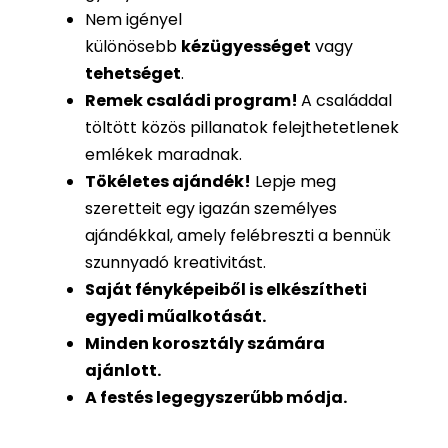
Nem igényel
különösebb
kézügyességet
vagy
tehetséget
.
Remek családi program
!
A családdal
töltött közös pillanatok felejthetetlenek
emlékek maradnak.
Tökéletes ajándék
!
Lepje meg
szeretteit egy igazán személyes
ajándékkal, amely felébreszti a bennük
szunnyadó kreativitást.
Saját fényképeiből is
elkészítheti
egyedi műalkotását.
Minden korosztály számára
ajánlott.
A festés legegyszerűbb módja.