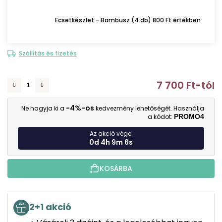
Ecsetkészlet - Bambusz (4 db) 800 Ft értékben
Szállítás és fizetés
7 700 Ft
-tól
E
-4%-os
Ne hagyja ki a
kedvezmény lehetőségét. Használja
a kódot:
PROMO4
Az akció vége:
0d 4h 9m 5s
KOSÁRBA
2+1 akció