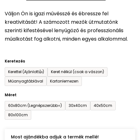
5-
Váljon Ön is igazi művésszé és ébressze fel
ből
kreativitását! A számozott mezők útmutatónk
0,0
szerinti kifestésével lenyűgöző és professzionális
csillag.
műalkotást fog alkotni, minden egyes alkalommal.
Keretezés
Kerettel (Ajánlott👍)
Keret nélkül (csak a vászon)
Műanyagtáblával
Kartonlemezen
Méret
60x80cm (Legnépszerűbb⭐)
30x40cm
40x50cm
80x100cm
Most ajándékba adjuk a termék mellé!