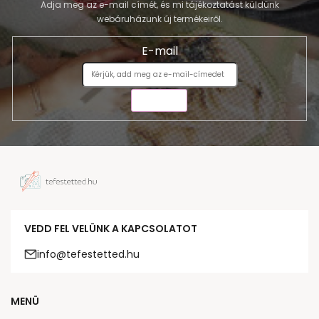
Adja meg az e-mail címét, és mi tájékoztatást küldünk
webáruházunk új termékeiről.
E-mail
KÜLDÉS
VEDD FEL VELÜNK A KAPCSOLATOT
info@tefestetted.hu
MENÜ