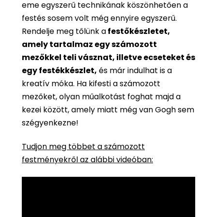
eme egyszerű technikának köszönhetően a
festés sosem volt még ennyire egyszerű.
Rendelje meg tőlünk a
festőkészletet,
amely tartalmaz egy számozott
mezőkkel teli vásznat, illetve ecseteket és
egy festékkészlet,
és már indulhat is a
kreatív móka. Ha kifesti a számozott
mezőket, olyan műalkotást foghat majd a
kezei között, amely miatt még van Gogh sem
szégyenkezne!
Tudjon meg többet a számozott
festményekről az alábbi videóban: