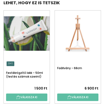
LEHET, HOGY EZ IS TETSZIK
3 + 1
Faállvány - 68cm
Festékrögzítő lakk – 50ml
(festés számok szerint)
1 500 Ft
6 900 Ft
VÁLASSZA KI
VÁLASSZA KI