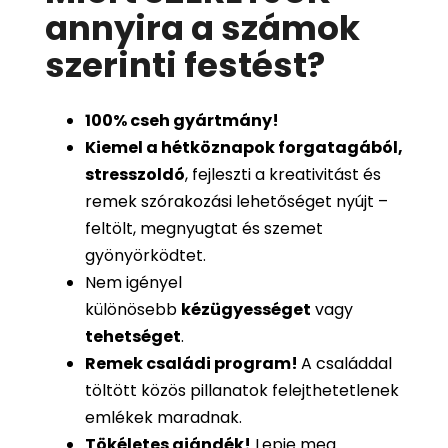
annyira a számok
szerinti festést
?
100%
cseh gyártmány!
Kiemel a hétköznapok forgatagából,
stresszoldó
, fejleszti a kreativitást és
remek szórakozási lehetőséget nyújt –
feltölt, megnyugtat és szemet
gyönyörködtet.
Nem igényel
különösebb
kézügyességet
vagy
tehetséget
.
Remek családi program
!
A családdal
töltött közös pillanatok felejthetetlenek
emlékek maradnak.
Tökéletes ajándék
!
Lepje meg