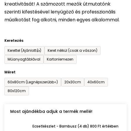
kreativitását! A számozott mezők útmutatónk
0,0
szerinti kifestésével lenyűgöző és professzionális
csillag.
műalkotást fog alkotni, minden egyes alkalommal.
Keretezés
Kerettel (Ajánlott👍)
Keret nélkül (csak a vászon)
Műanyagtáblával
Kartonlemezen
Méret
60x80cm (Legnépszerűbb⭐)
20x30cm
40x60cm
80x120cm
Most ajándékba adjuk a termék mellé!
Ecsetkészlet - Bambusz (4 db) 800 Ft értékben