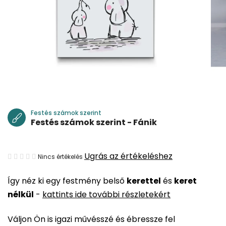
Festés számok szerint
Festés számok szerint - Fánik
A
Ugrás az értékeléshez
Nincs értékelés
termék
Így néz ki egy festmény belső
kerettel
és
keret
átlagos
nélkül
-
kattints ide további részletekért
értékelése
5-
Váljon Ön is igazi művésszé és ébressze fel
ből