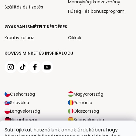
Mennyiségi kedvezmény
Szállítás és fizetés
Hűség- és bónuszprogram
GYAKRAN ISMÉTELT KÉRDÉSEK
Kreatív kalauz
Cikkek
KÖVESS MINKET ÉS INSPIRÁLÓDJ
Csehország
Magyarország
Szlovákia
Románia
Lengyelország
Olaszország
Németország
Spanyolország
Nagy-Britannia
Ausztria
Süti fájlokat használunk annak érdekében, hogy