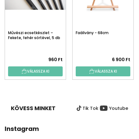
Művészi ecsetkészlet –
Faállvány - 68cm
Fekete, fehér sörtével, 5 db
960 Ft
6 900 Ft
VÁLASSZA KI
VÁLASSZA KI
L
Á
B
KÖVESS MINKET
Tik Tok
Youtube
L
É
C
Instagram