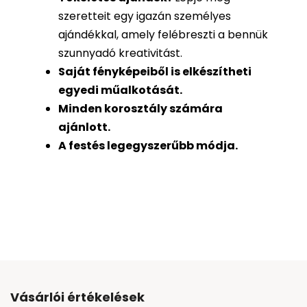
szeretteit egy igazán személyes
ajándékkal, amely felébreszti a bennük
szunnyadó kreativitást.
Saját fényképeiből is
elkészítheti
egyedi műalkotását.
Minden korosztály számára
ajánlott.
A festés legegyszerűbb módja.
Vásárlói értékelések