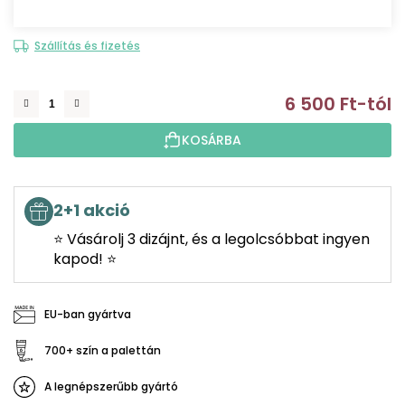
Szállítás és fizetés
6 500 Ft
-tól
E
KOSÁRBA
2+1 akció
⭐ Vásárolj 3 dizájnt, és a legolcsóbbat ingyen
kapod! ⭐
EU-ban gyártva
700+ szín a palettán
A legnépszerűbb gyártó