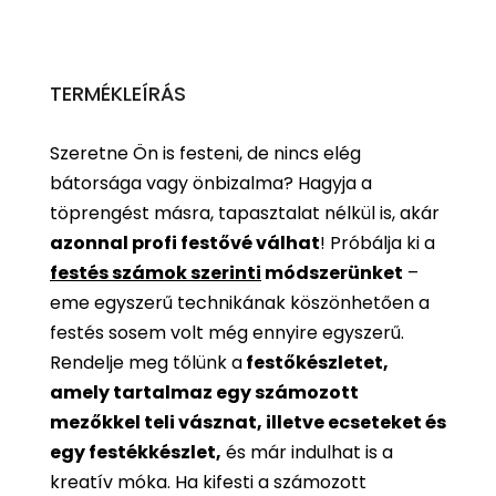
TERMÉKLEÍRÁS
Szeretne Ön is festeni, de nincs elég
bátorsága vagy önbizalma? Hagyja a
töprengést másra, tapasztalat nélkül is, akár
azonnal profi festővé válhat
!
Próbálja ki a
festés számok szerinti
módszerünket
–
eme egyszerű technikának köszönhetően a
festés sosem volt még ennyire egyszerű.
Rendelje meg tőlünk a
festőkészletet,
amely tartalmaz egy számozott
mezőkkel teli vásznat, illetve ecseteket és
egy festékkészlet,
és már indulhat is a
kreatív móka. Ha kifesti a számozott