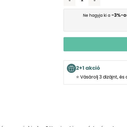
-3%-o
Ne hagyja ki a
2+1 akció
⭐ Vásárolj 3 dizájnt, é