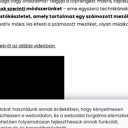
rsága vagy önbizalma? Hagyja a töprengést másra, tapaszt
ok szerinti
módszerünket
– eme egyszerű technikának
stőkészletet, amely tartalmaz egy számozott mezőkke
reatív móka. Ha kifesti a számozott mezőket, olyan műalk
kről az alábbi videóban:
ájlokat használunk annak érdekében, hogy kényelmesen
zhessen a weboldalon, és a weboldal forgalma elemzés
hetően folyamatosan fejleszthessük annak funkcióit,