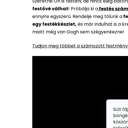
Szeretne Ön is festeni, de nincs elég báto
festővé válhat
!
Próbálja ki a
festés szám
ennyire egyszerű. Rendelje meg tőlünk a
fe
egy festékkészlet,
és már indulhat is a k
miatt még van Gogh sem szégyenkezne!
Tudjon meg többet a számozott festménye
Süti f
böngés
köszön