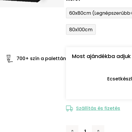
60x80cm (Legnépszerűbb
80x100cm
Most ajándékba adjuk 
700+ szín a palettán
Ecsetkész
Szállítás és fizetés