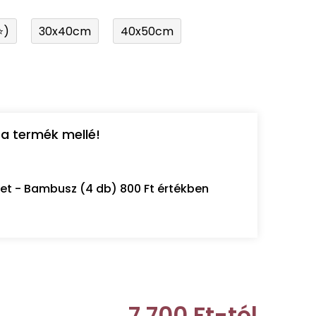
⭐)
30x40cm
40x50cm
a termék mellé!
let - Bambusz (4 db) 800 Ft értékben
7 700 Ft
-tól