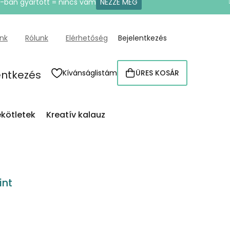
U-ban gyártott = nincs vám
NÉZZE MEG
ünk
Rólunk
Elérhetőség
Bejelentkezés
entkezés
Kívánságlistám
ÜRES KOSÁR
KOSÁR
kötletek
Kreatív kalauz
int