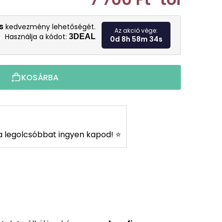
Egységár:
s
kedvezmény lehetőségét.
Az akció vége:
Használja a kódot:
3DEAL
0d 8h 58m 32s
KOSÁRBA
s a legolcsóbbat ingyen kapod! ⭐