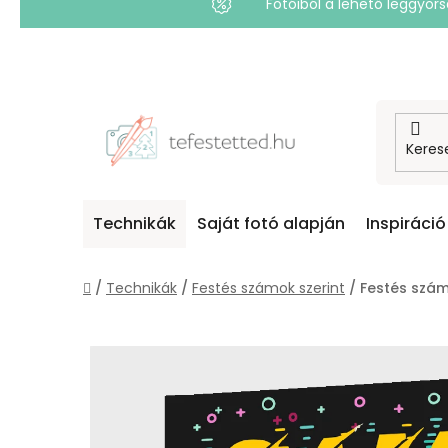
Fotóiból a lehető leggyo
Ugrás
a
fő
tartalomhoz
Technikák
Saját fotó alapján
Inspiráció
Kezdőlap
/
Technikák
/
Festés számok szerint
/
Festés szám