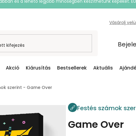
rsabban és a lehető legjobb minőségben készíthetünk képeket. E
Vásárolj vel
Bejel
Akció
Kiárusítás
Bestsellerek
Aktuális
Ajándé
ok szerint - Game Over
Festés számok szer
Game Over