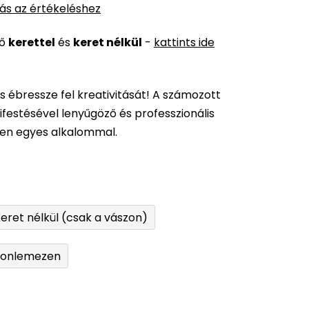
ás az értékeléshez
ső
kerettel
és
keret nélkül
-
kattints ide
és ébressze fel kreativitását! A számozott
festésével lenyűgöző és professzionális
den egyes alkalommal.
eret nélkül (csak a vászon)
tonlemezen