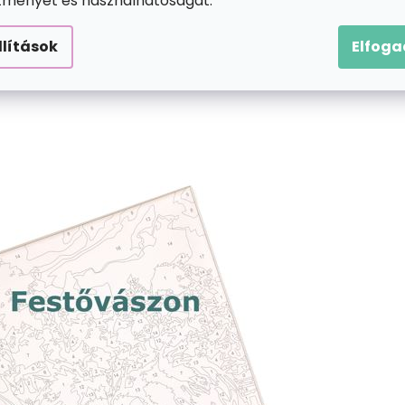
ítményét és használhatóságát.
llítások
Elfog