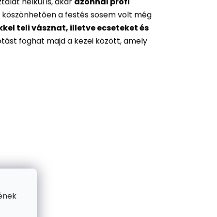
alat nélkül is, akár
azonnal profi
 köszönhetően a festés sosem volt még
l teli vásznat, illetve ecseteket és
otást foghat majd a kezei között, amely
ének