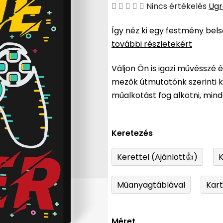
A
Nincs értékelés
Ugr
termék
Így néz ki egy festmény bel
átlagos
további részletekért
értékelése
5-
Váljon Ön is igazi művésszé 
ből
mezők útmutatónk szerinti ki
0,0
műalkotást fog alkotni, min
csillag.
Keretezés
Kerettel (Ajánlott👍)
K
Műanyagtáblával
Kar
Méret