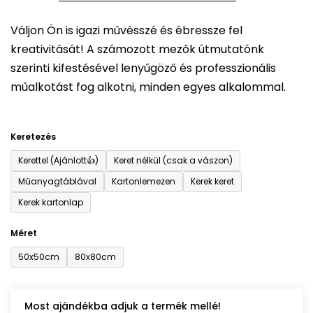
5-
Váljon Ön is igazi művésszé és ébressze fel
ből
kreativitását! A számozott mezők útmutatónk
0,0
szerinti kifestésével lenyűgöző és professzionális
csillag.
műalkotást fog alkotni, minden egyes alkalommal.
Keretezés
Kerettel (Ajánlott👍)
Keret nélkül (csak a vászon)
Műanyagtáblával
Kartonlemezen
Kerek keret
Kerek kartonlap
Méret
50x50cm
80x80cm
Most ajándékba adjuk a termék mellé!