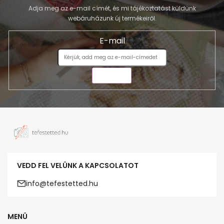
Adja meg az e-mail címét, és mi tájékoztatást küldünk
webáruházunk új termékeiről.
E-mail
KÜLDÉS
VEDD FEL VELÜNK A KAPCSOLATOT
info@tefestetted.hu
MENÜ