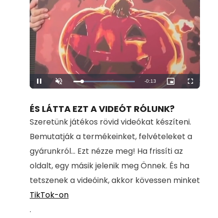
Remaining
-
0:13
Loaded
:
Pause
Unmute
Picture-
Fullscreen
100.00%
in-
Picture
Time
ÉS LÁTTA EZT A VIDEÓT RÓLUNK?
Szeretünk játékos rövid videókat készíteni.
Bemutatják a termékeinket, felvételeket a
gyárunkról... Ezt nézze meg! Ha frissíti az
oldalt, egy másik jelenik meg Önnek. És ha
tetszenek a videóink, akkor kövessen minket
TikTok-on
.