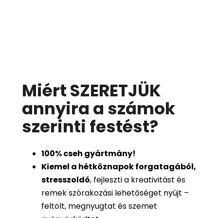
Miért SZERETJÜK
annyira a számok
szerinti festést
?
100%
cseh gyártmány!
Kiemel a hétköznapok forgatagából,
stresszoldó
, fejleszti a kreativitást és
remek szórakozási lehetőséget nyújt –
feltölt, megnyugtat és szemet