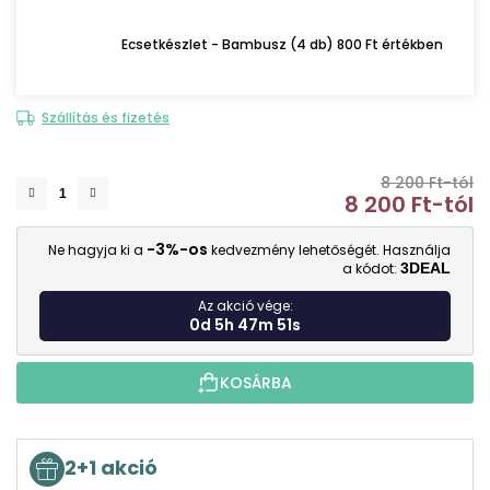
Ecsetkészlet - Bambusz (4 db) 800 Ft értékben
Szállítás és fizetés
8 200 Ft-tól
8 200 Ft
-tól
E
-3%-os
Ne hagyja ki a
kedvezmény lehetőségét. Használja
a kódot:
3DEAL
Az akció vége:
0d 5h 47m 50s
KOSÁRBA
2+1 akció