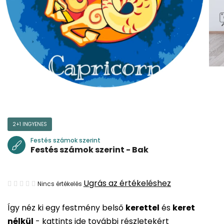
2+1 INGYENES
Festés számok szerint
Festés számok szerint - Bak
A
Ugrás az értékeléshez
Nincs értékelés
termék
Így néz ki egy festmény belső
kerettel
és
keret
átlagos
nélkül
-
kattints ide további részletekért
értékelése