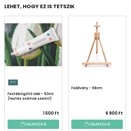
LEHET, HOGY EZ IS TETSZIK
3 + 1
Faállvány - 68cm
Festékrögzítő lakk – 50ml
(festés számok szerint)
1 500 Ft
6 900 Ft
VÁLASSZA KI
VÁLASSZA KI