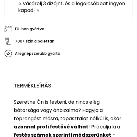
⭐ Vásárolj 3 dizájnt, és a legolcsóbbat ingyen
kapod! ⭐
EU-ban gyártva
700+ szín a palettán
A legnépszerűbb gyártó
TERMÉKLEÍRÁS
Szeretne Ön is festeni, de nincs elég
bátorsága vagy önbizalma? Hagyja a
töprengést másra, tapasztalat nélkül is, akár
azonnal profi festővé válhat
!
Próbálja ki a
festés számok szerinti
módszerünket
–