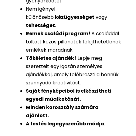
gyönyörködtet.
Nem igényel
különösebb
kézügyességet
vagy
tehetséget
.
Remek családi program
!
A családdal
töltött közös pillanatok felejthetetlenek
emlékek maradnak.
Tökéletes ajándék
!
Lepje meg
szeretteit egy igazán személyes
ajándékkal, amely felébreszti a bennük
szunnyadó kreativitást.
Saját fényképeiből is
elkészítheti
egyedi műalkotását.
Minden korosztály számára
ajánlott.
A festés legegyszerűbb módja.