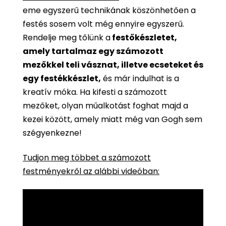
eme egyszerű technikának köszönhetően a
festés sosem volt még ennyire egyszerű.
Rendelje meg tőlünk a
festőkészletet,
amely tartalmaz egy számozott
mezőkkel teli vásznat, illetve ecseteket és
egy festékkészlet,
és már indulhat is a
kreatív móka. Ha kifesti a számozott
mezőket, olyan műalkotást foghat majd a
kezei között, amely miatt még van Gogh sem
szégyenkezne!
Tudjon meg többet a számozott
festményekről az alábbi videóban: