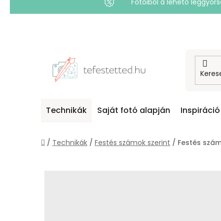
Fotóiból a lehető leggyo
Ugrás
a
fő
tartalomhoz
Technikák
Saját fotó alapján
Inspiráció
Kezdőlap
/
Technikák
/
Festés számok szerint
/
Festés szám