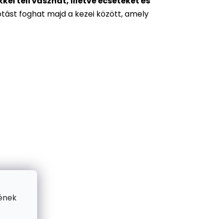
l teli vásznat, illetve ecseteket és
otást foghat majd a kezei között, amely
ének