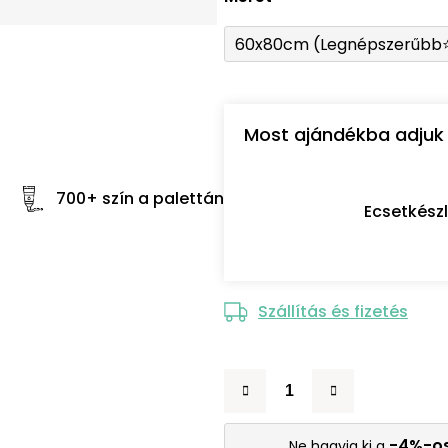
60x80cm (Legnépszerűbb
Most ajándékba adjuk 
700+ szín a palettán
Ecsetkész
Szállítás és fizetés
-4%-o
Ne hagyja ki a