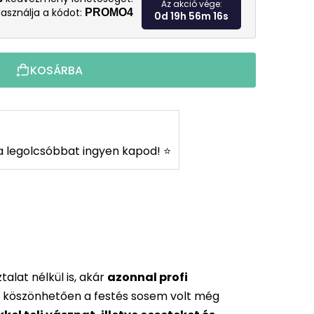
Az akció vége:
asználja a kódot:
PROMO4
0d 19h 56m 15s
KOSÁRBA
s a legolcsóbbat ingyen kapod! ⭐
alat nélkül is, akár
azonnal profi
 köszönhetően a festés sosem volt még