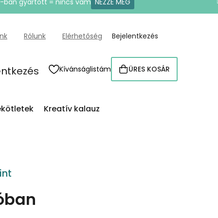
U-ban gyártott = nincs vám
NÉZZE MEG
ünk
Rólunk
Elérhetőség
Bejelentkezés
entkezés
Kívánságlistám
ÜRES KOSÁR
KOSÁR
kötletek
Kreatív kalauz
int
ióban