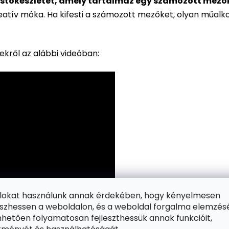
stőkészletet, amely tartalmaz egy számozott mezőkke
reatív móka. Ha kifesti a számozott mezőket, olyan műalk
kről az alábbi videóban:
ájlokat használunk annak érdekében, hogy kényelmesen
zhessen a weboldalon, és a weboldal forgalma elemzés
hetően folyamatosan fejleszthessük annak funkcióit,