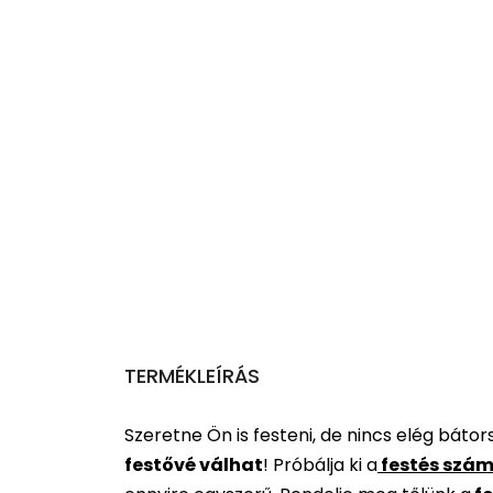
TERMÉKLEÍRÁS
Szeretne Ön is festeni, de nincs elég báto
festővé válhat
!
Próbálja ki a
festés szám