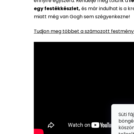
ennyire egyszerű. Rendelje meg tőlünk a
fe
egy festékkészlet,
és már indulhat is a k
miatt még van Gogh sem szégyenkezne!
Tudjon meg többet a számozott festménye
Süti f
böngés
köszön