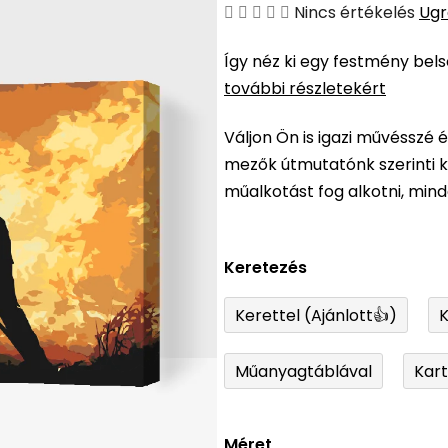
A
Nincs értékelés
Ugr
termék
Így néz ki egy festmény bel
átlagos
további részletekért
értékelése
5-
Váljon Ön is igazi művésszé 
ből
mezők útmutatónk szerinti ki
0,0
műalkotást fog alkotni, min
csillag.
Keretezés
Kerettel (Ajánlott👍)
K
Műanyagtáblával
Kar
Méret