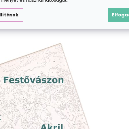
ítményét és használhatóságát.
llítások
Elfog