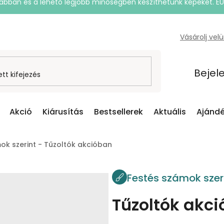
rsabban és a lehető legjobb minőségben készíthetünk képeket. E
Vásárolj vel
Bejel
Akció
Kiárusítás
Bestsellerek
Aktuális
Ajándé
ok szerint - Tűzoltók akcióban
Festés számok szer
Tűzoltók akc