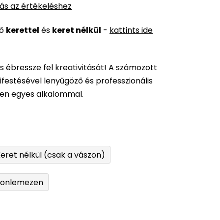
ás az értékeléshez
ső
kerettel
és
keret nélkül
-
kattints ide
és ébressze fel kreativitását! A számozott
festésével lenyűgöző és professzionális
den egyes alkalommal.
eret nélkül (csak a vászon)
tonlemezen