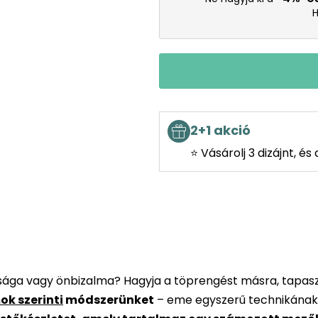
H
2+1 akció
⭐ Vásárolj 3 dizájnt, é
rsága vagy önbizalma? Hagyja a töprengést másra, tapaszt
ok szerinti
módszerünket
– eme egyszerű technikának