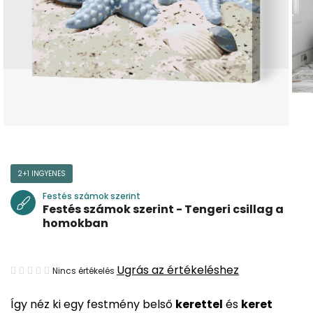
2+1 INGYENES
Festés számok szerint
Festés számok szerint - Tengeri csillag a
homokban
A
Ugrás az értékeléshez
Nincs értékelés
termék
Így néz ki egy festmény belső
kerettel
és
keret
átlagos