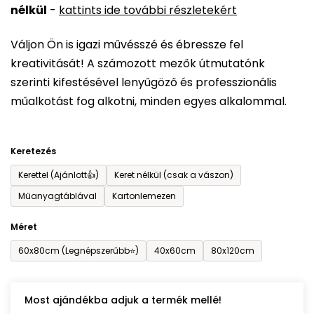
nélkül
-
kattints ide további részletekért
értékelése
5-
Váljon Ön is igazi művésszé és ébressze fel
ből
kreativitását! A számozott mezők útmutatónk
0,0
szerinti kifestésével lenyűgöző és professzionális
csillag.
műalkotást fog alkotni, minden egyes alkalommal.
Keretezés
Kerettel (Ajánlott👍)
Keret nélkül (csak a vászon)
Műanyagtáblával
Kartonlemezen
Méret
60x80cm (Legnépszerűbb⭐)
40x60cm
80x120cm
Most ajándékba adjuk a termék mellé!