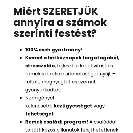
Miért SZERETJÜK
annyira a számok
szerinti festést
?
100%
cseh gyártmány!
Kiemel a hétköznapok forgatagából,
stresszoldó
, fejleszti a kreativitást és
remek szórakozási lehetőséget nyújt –
feltölt, megnyugtat és szemet
gyönyörködtet.
Nem igényel
különösebb
kézügyességet
vagy
tehetséget
.
Remek családi program
!
A családdal
töltött közös pillanatok felejthetetlenek