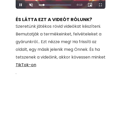
Remaining
-
0:13
Loaded
:
Pause
Unmute
Picture-
Fullscreen
100.00%
in-
Picture
Time
ÉS LÁTTA EZT A VIDEÓT RÓLUNK?
Szeretünk játékos rövid videókat készíteni.
Bemutatják a termékeinket, felvételeket a
gyárunkról... Ezt nézze meg! Ha frissíti az
oldalt, egy másik jelenik meg Önnek. És ha
tetszenek a videóink, akkor kövessen minket
TikTok-on
.