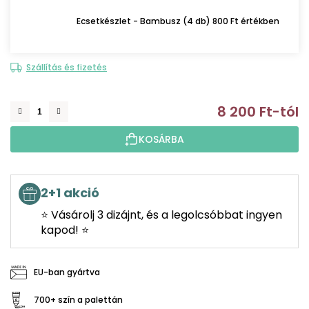
Ecsetkészlet - Bambusz (4 db) 800 Ft értékben
Szállítás és fizetés
8 200 Ft
-tól
E
KOSÁRBA
2+1 akció
⭐ Vásárolj 3 dizájnt, és a legolcsóbbat ingyen
kapod! ⭐
EU-ban gyártva
700+ szín a palettán