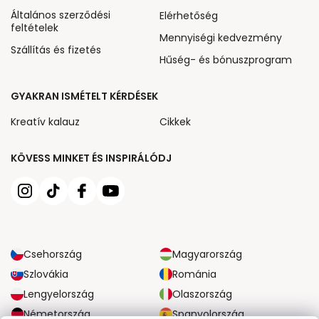
Általános szerződési
Elérhetőség
feltételek
Mennyiségi kedvezmény
Szállítás és fizetés
Hűség- és bónuszprogram
GYAKRAN ISMÉTELT KÉRDÉSEK
Kreatív kalauz
Cikkek
KÖVESS MINKET ÉS INSPIRÁLÓDJ
Csehország
Magyarország
Szlovákia
Románia
Lengyelország
Olaszország
Németország
Spanyolország