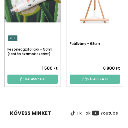
3 + 1
Faállvány - 68cm
Festékrögzítő lakk – 50ml
(festés számok szerint)
1 500 Ft
6 900 Ft
VÁLASSZA KI
VÁLASSZA KI
L
Á
B
KÖVESS MINKET
Tik Tok
Youtube
L
É