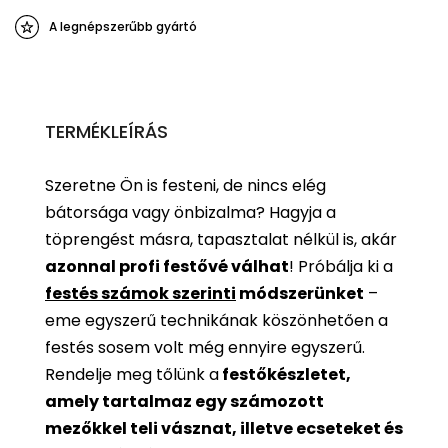
A legnépszerűbb gyártó
TERMÉKLEÍRÁS
Szeretne Ön is festeni, de nincs elég
bátorsága vagy önbizalma? Hagyja a
töprengést másra, tapasztalat nélkül is, akár
azonnal profi festővé válhat
!
Próbálja ki a
festés számok szerinti
módszerünket
–
eme egyszerű technikának köszönhetően a
festés sosem volt még ennyire egyszerű.
Rendelje meg tőlünk a
festőkészletet,
amely tartalmaz egy számozott
mezőkkel teli vásznat, illetve ecseteket és