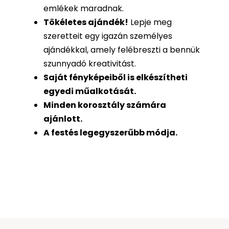
emlékek maradnak.
Tökéletes ajándék
!
Lepje meg
szeretteit egy igazán személyes
ajándékkal, amely felébreszti a bennük
szunnyadó kreativitást.
Saját fényképeiből is
elkészítheti
egyedi műalkotását.
Minden korosztály számára
ajánlott.
A festés legegyszerűbb módja.