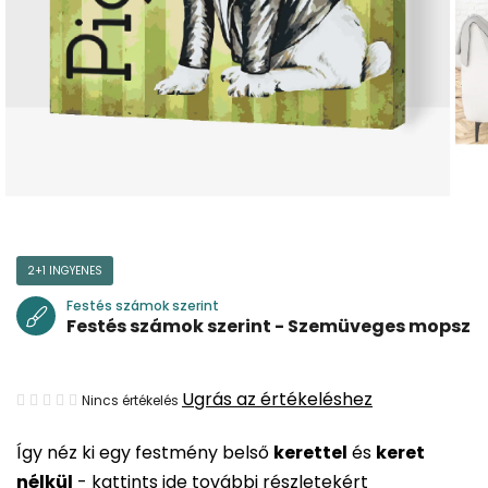
2+1 INGYENES
Festés számok szerint
Festés számok szerint - Szemüveges mopsz
A
Ugrás az értékeléshez
Nincs értékelés
termék
Így néz ki egy festmény belső
kerettel
és
keret
átlagos
nélkül
-
kattints ide további részletekért
értékelése