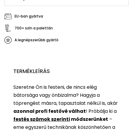
EU-ban gyártva
700+ szín a palettán
A legnépszerűbb gyártó
TERMÉKLEÍRÁS
Szeretne Ön is festeni, de nincs elég
bátorsága vagy önbizalma? Hagyja a
töprengést másra, tapasztalat nélkül is, akár
azonnal profi festővé válhat
!
Próbálja ki a
festés számok szerinti
módszerünket
–
eme egyszerű technikának köszönhetően a