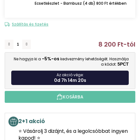
Ecsetkészlet - Bambusz (4 db) 800 Ft értékben
Szállítás és fizetés
8 200 Ft
-tól
E
-5%-os
Ne hagyja ki a
kedvezmény lehetőségét. Használja
a kódot:
5PCT
Az akció vége:
0d 7h 14m 19s
KOSÁRBA
2+1 akció
⭐ Vásárolj 3 dizájnt, és a legolcsóbbat ingyen
kapod! ⭐