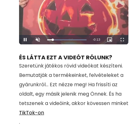
Remaining
-
0:13
Loaded
:
Pause
Unmute
Picture-
Fullscreen
100.00%
in-
Picture
Time
ÉS LÁTTA EZT A VIDEÓT RÓLUNK?
Szeretünk játékos rövid videókat készíteni.
Bemutatják a termékeinket, felvételeket a
gyárunkról... Ezt nézze meg! Ha frissíti az
oldalt, egy másik jelenik meg Önnek. És ha
tetszenek a videóink, akkor kövessen minket
TikTok-on
.