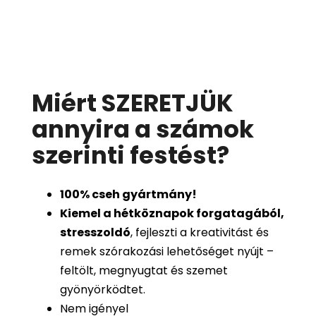
Miért SZERETJÜK
annyira a számok
szerinti festést
?
100%
cseh gyártmány!
Kiemel a hétköznapok forgatagából,
stresszoldó
, fejleszti a kreativitást és
remek szórakozási lehetőséget nyújt –
feltölt, megnyugtat és szemet
gyönyörködtet.
Nem igényel