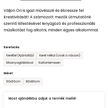
5-
Váljon Ön is igazi művésszé és ébressze fel
ből
kreativitását! A számozott mezők útmutatónk
0,0
szerinti kifestésével lenyűgöző és professzionális
csillag.
műalkotást fog alkotni, minden egyes alkalommal.
Keretezés
Kerettel (Ajánlott👍)
Keret nélkül (csak a vászon)
Műanyagtáblával
Kartonlemezen
Méret
50x50cm
80x80cm
Most ajándékba adjuk a termék mellé!