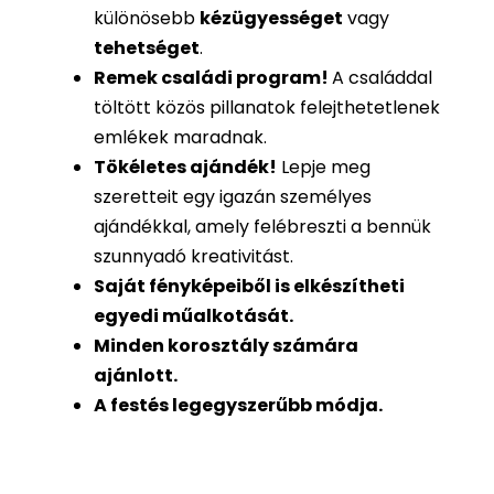
különösebb
kézügyességet
vagy
tehetséget
.
Remek családi program
!
A családdal
töltött közös pillanatok felejthetetlenek
emlékek maradnak.
Tökéletes ajándék
!
Lepje meg
szeretteit egy igazán személyes
ajándékkal, amely felébreszti a bennük
szunnyadó kreativitást.
Saját fényképeiből is
elkészítheti
egyedi műalkotását.
Minden korosztály számára
ajánlott.
A festés legegyszerűbb módja.