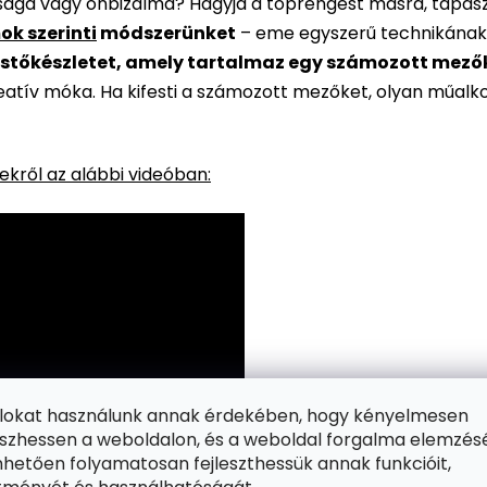
rsága vagy önbizalma? Hagyja a töprengést másra, tapaszt
ok szerinti
módszerünket
– eme egyszerű technikának
stőkészletet, amely tartalmaz egy számozott mezőkke
reatív móka. Ha kifesti a számozott mezőket, olyan műalk
kről az alábbi videóban:
ájlokat használunk annak érdekében, hogy kényelmesen
zhessen a weboldalon, és a weboldal forgalma elemzés
hetően folyamatosan fejleszthessük annak funkcióit,