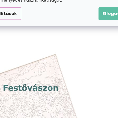
ítményét és használhatóságát.
llítások
Elfog