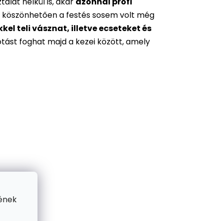
alat nélkül is, akár
azonnal profi
 köszönhetően a festés sosem volt még
l teli vásznat, illetve ecseteket és
otást foghat majd a kezei között, amely
ének