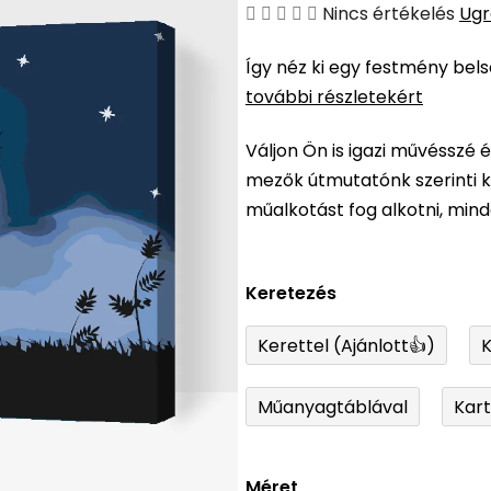
A
Nincs értékelés
Ugr
termék
Így néz ki egy festmény bel
átlagos
további részletekért
értékelése
5-
Váljon Ön is igazi művésszé 
ből
mezők útmutatónk szerinti ki
0,0
műalkotást fog alkotni, min
csillag.
Keretezés
Kerettel (Ajánlott👍)
K
Műanyagtáblával
Kar
Méret