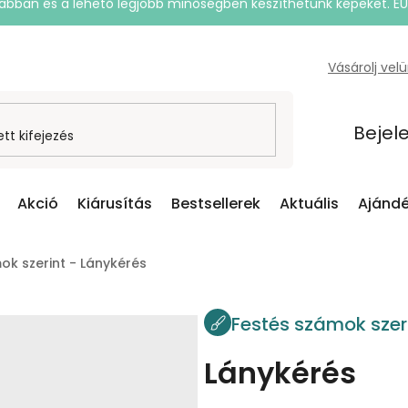
rsabban és a lehető legjobb minőségben készíthetünk képeket. E
Vásárolj vel
Bejel
Akció
Kiárusítás
Bestsellerek
Aktuális
Ajándé
ok szerint - Lánykérés
Festés számok szer
Lánykérés