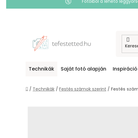
Fotóiból a lehető leggyo
Ugrás
a
fő
tartalomhoz
Technikák
Saját fotó alapján
Inspiráció
Kezdőlap
/
Technikák
/
Festés számok szerint
/
Festés szám