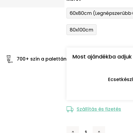
60x80cm (Legnépszerűbb
80x100cm
Most ajándékba adjuk 
700+ szín a palettán
Ecsetkész
Szállítás és fizetés