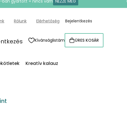
U-ban gyártott = nincs vám
NÉZZE MEG
ünk
Rólunk
Elérhetőség
Bejelentkezés
entkezés
Kívánságlistám
ÜRES KOSÁR
KOSÁR
kötletek
Kreatív kalauz
int