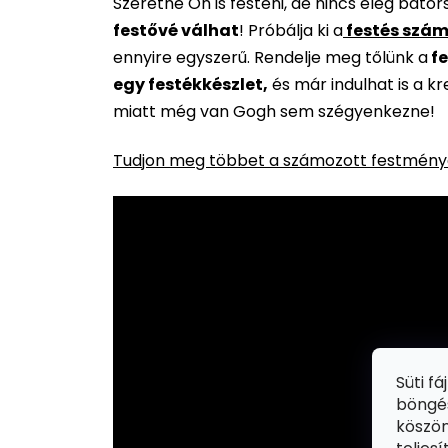
Szeretne Ön is festeni, de nincs elég báto
festővé válhat
!
Próbálja ki a
festés szám
ennyire egyszerű. Rendelje meg tőlünk a
fe
egy festékkészlet,
és már indulhat is a k
miatt még van Gogh sem szégyenkezne!
Tudjon meg többet a számozott festménye
Süti f
böngés
köszön