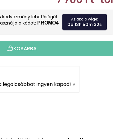
Egységár:
s
kedvezmény lehetőségét.
Az akció vége:
asználja a kódot:
PROMO4
0d 13h 50m 31s
KOSÁRBA
s a legolcsóbbat ingyen kapod! ⭐