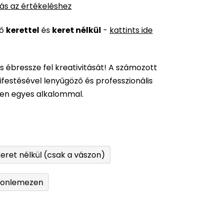
ás az értékeléshez
ső
kerettel
és
keret nélkül
-
kattints ide
és ébressze fel kreativitását! A számozott
festésével lenyűgöző és professzionális
den egyes alkalommal.
eret nélkül (csak a vászon)
tonlemezen