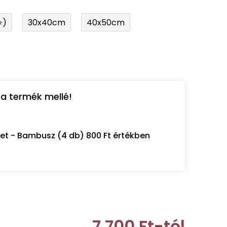
⭐)
30x40cm
40x50cm
a termék mellé!
let - Bambusz (4 db) 800 Ft értékben
7 700 Ft
-tól