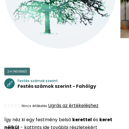
2+1 INGYENES
Festés számok szerint
Festés számok szerint - Fahölgy
A
Ugrás az értékeléshez
Nincs értékelés
termék
Így néz ki egy festmény belső
kerettel
és
keret
átlagos
nélkül
-
kattints ide további részletekért
értékelése