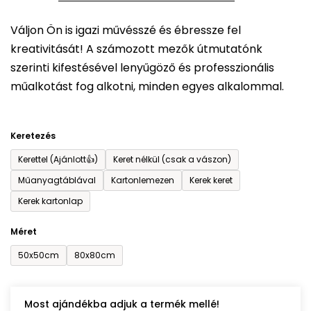
5-
Váljon Ön is igazi művésszé és ébressze fel
ből
kreativitását! A számozott mezők útmutatónk
0,0
szerinti kifestésével lenyűgöző és professzionális
csillag.
műalkotást fog alkotni, minden egyes alkalommal.
Keretezés
Kerettel (Ajánlott👍)
Keret nélkül (csak a vászon)
Műanyagtáblával
Kartonlemezen
Kerek keret
Kerek kartonlap
Méret
50x50cm
80x80cm
Most ajándékba adjuk a termék mellé!