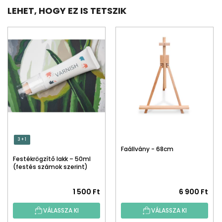
LEHET, HOGY EZ IS TETSZIK
3 + 1
Faállvány - 68cm
Festékrögzítő lakk – 50ml
(festés számok szerint)
1 500 Ft
6 900 Ft
VÁLASSZA KI
VÁLASSZA KI