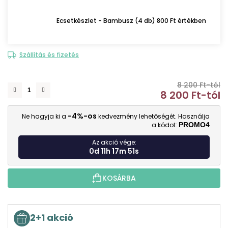
Ecsetkészlet - Bambusz (4 db) 800 Ft értékben
Szállítás és fizetés
8 200 Ft-tól
8 200 Ft
-tól
E
-4%-os
Ne hagyja ki a
kedvezmény lehetőségét. Használja
a kódot:
PROMO4
Az akció vége:
0d 11h 17m 50s
KOSÁRBA
2+1 akció