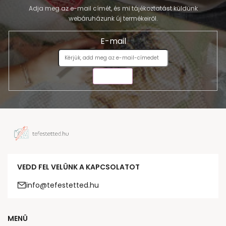
Adja meg az e-mail címét, és mi tájékoztatást küldünk
webáruházunk új termékeiről.
E-mail
KÜLDÉS
VEDD FEL VELÜNK A KAPCSOLATOT
info@tefestetted.hu
MENÜ