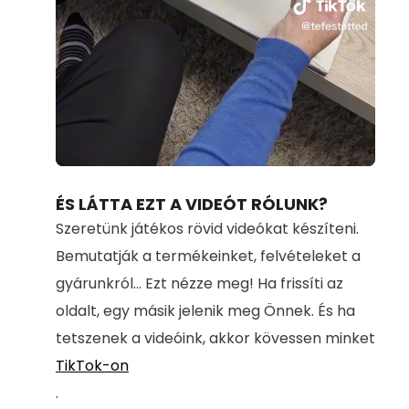
Loaded
:
Unmute
71.00%
ÉS LÁTTA EZT A VIDEÓT RÓLUNK?
Szeretünk játékos rövid videókat készíteni.
Bemutatják a termékeinket, felvételeket a
gyárunkról... Ezt nézze meg! Ha frissíti az
oldalt, egy másik jelenik meg Önnek. És ha
tetszenek a videóink, akkor kövessen minket
TikTok-on
.