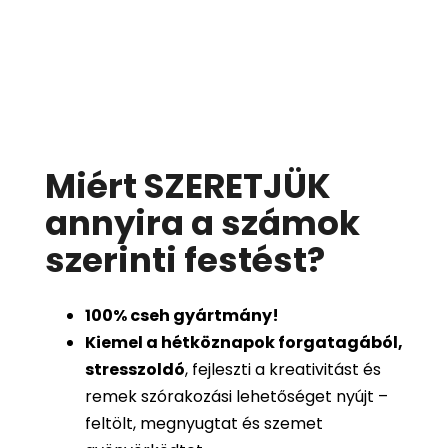
Miért SZERETJÜK
annyira a számok
szerinti festést
?
100%
cseh gyártmány!
Kiemel a hétköznapok forgatagából,
stresszoldó
, fejleszti a kreativitást és
remek szórakozási lehetőséget nyújt –
feltölt, megnyugtat és szemet