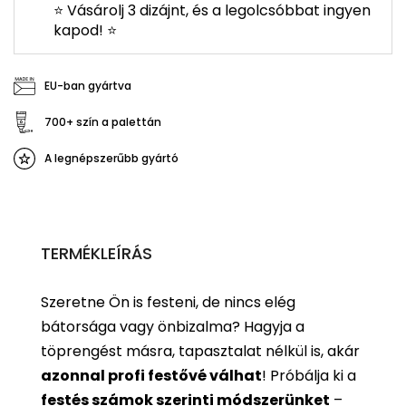
⭐ Vásárolj 3 dizájnt, és a legolcsóbbat ingyen
kapod! ⭐
EU-ban gyártva
700+ szín a palettán
A legnépszerűbb gyártó
TERMÉKLEÍRÁS
Szeretne Ön is festeni, de nincs elég
bátorsága vagy önbizalma? Hagyja a
töprengést másra, tapasztalat nélkül is, akár
azonnal profi festővé válhat
!
Próbálja ki a
festés számok szerinti
módszerünket
–