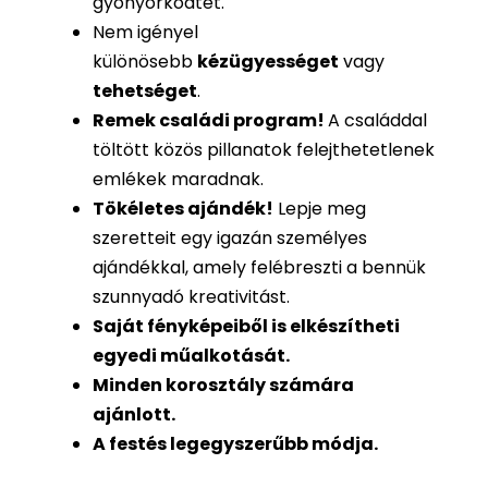
gyönyörködtet.
Nem igényel
különösebb
kézügyességet
vagy
tehetséget
.
Remek családi program
!
A családdal
töltött közös pillanatok felejthetetlenek
emlékek maradnak.
Tökéletes ajándék
!
Lepje meg
szeretteit egy igazán személyes
ajándékkal, amely felébreszti a bennük
szunnyadó kreativitást.
Saját fényképeiből is
elkészítheti
egyedi műalkotását.
Minden korosztály számára
ajánlott.
A festés legegyszerűbb módja.