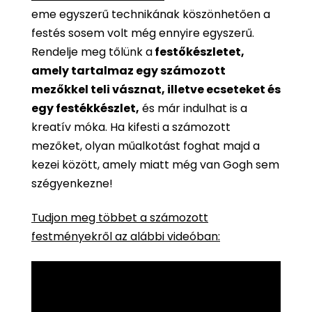
eme egyszerű technikának köszönhetően a
festés sosem volt még ennyire egyszerű.
Rendelje meg tőlünk a
festőkészletet,
amely tartalmaz egy számozott
mezőkkel teli vásznat, illetve ecseteket és
egy festékkészlet,
és már indulhat is a
kreatív móka. Ha kifesti a számozott
mezőket, olyan műalkotást foghat majd a
kezei között, amely miatt még van Gogh sem
szégyenkezne!
Tudjon meg többet a számozott
festményekről az alábbi videóban: