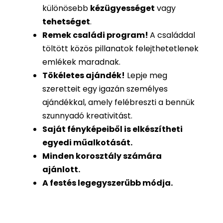
különösebb
kézügyességet
vagy
tehetséget
.
Remek családi program
!
A családdal
töltött közös pillanatok felejthetetlenek
emlékek maradnak.
Tökéletes ajándék
!
Lepje meg
szeretteit egy igazán személyes
ajándékkal, amely felébreszti a bennük
szunnyadó kreativitást.
Saját fényképeiből is
elkészítheti
egyedi műalkotását.
Minden korosztály számára
ajánlott.
A festés legegyszerűbb módja.