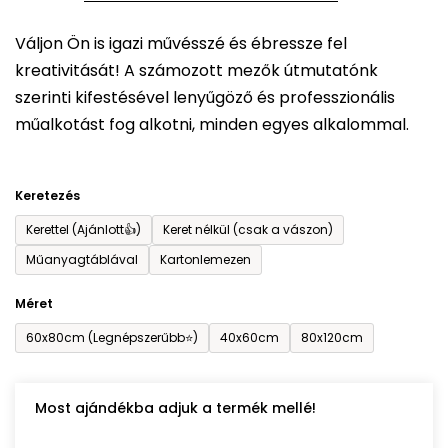
5-
Váljon Ön is igazi művésszé és ébressze fel
ből
kreativitását! A számozott mezők útmutatónk
0,0
szerinti kifestésével lenyűgöző és professzionális
csillag.
műalkotást fog alkotni, minden egyes alkalommal.
Keretezés
Kerettel (Ajánlott👍)
Keret nélkül (csak a vászon)
Műanyagtáblával
Kartonlemezen
Méret
60x80cm (Legnépszerűbb⭐)
40x60cm
80x120cm
Most ajándékba adjuk a termék mellé!