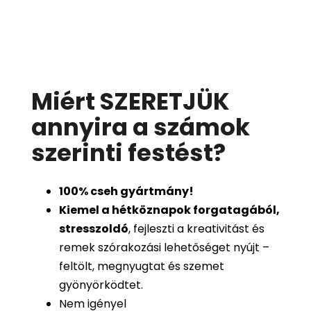
Miért SZERETJÜK
annyira a számok
szerinti festést
?
100%
cseh gyártmány!
Kiemel a hétköznapok forgatagából,
stresszoldó
, fejleszti a kreativitást és
remek szórakozási lehetőséget nyújt –
feltölt, megnyugtat és szemet
gyönyörködtet.
Nem igényel