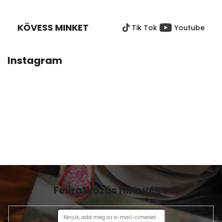
Á
B
KÖVESS MINKET
Tik Tok
Youtube
L
É
C
Instagram
Feliratkozás hírlevélre