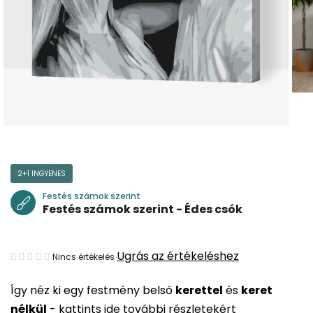
2+1 INGYENES
Festés számok szerint
Festés számok szerint - Édes csók
A
Ugrás az értékeléshez
Nincs értékelés
termék
Így néz ki egy festmény belső
kerettel
és
keret
átlagos
nélkül
-
kattints ide további részletekért
értékelése