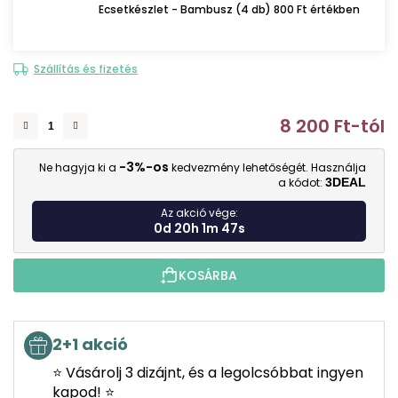
Ecsetkészlet - Bambusz (4 db) 800 Ft értékben
Szállítás és fizetés
8 200 Ft
-tól
E
-3%-os
Ne hagyja ki a
kedvezmény lehetőségét. Használja
a kódot:
3DEAL
Az akció vége:
0d 20h 1m 47s
KOSÁRBA
2+1 akció
⭐ Vásárolj 3 dizájnt, és a legolcsóbbat ingyen
kapod! ⭐