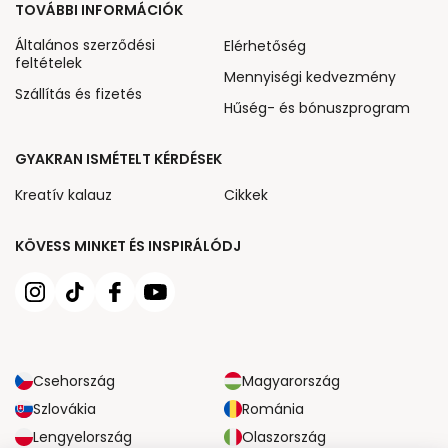
TOVÁBBI INFORMÁCIÓK
Általános szerződési
Elérhetőség
feltételek
Mennyiségi kedvezmény
Szállítás és fizetés
Hűség- és bónuszprogram
GYAKRAN ISMÉTELT KÉRDÉSEK
Kreatív kalauz
Cikkek
KÖVESS MINKET ÉS INSPIRÁLÓDJ
Csehország
Magyarország
Szlovákia
Románia
Lengyelország
Olaszország