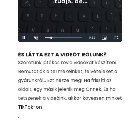
Remaining
-
0:11
Loaded
:
Pause
Unmute
Picture-
Fullscreen
100.00%
in-
Picture
Time
ÉS LÁTTA EZT A VIDEÓT RÓLUNK?
Szeretünk játékos rövid videókat készíteni.
Bemutatják a termékeinket, felvételeket a
gyárunkról... Ezt nézze meg! Ha frissíti az
oldalt, egy másik jelenik meg Önnek. És ha
tetszenek a videóink, akkor kövessen minket
TikTok-on
.