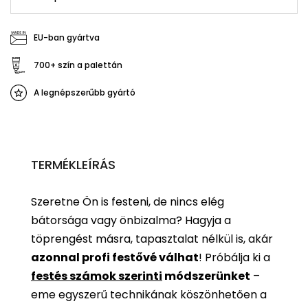
EU-ban gyártva
700+ szín a palettán
A legnépszerűbb gyártó
TERMÉKLEÍRÁS
Szeretne Ön is festeni, de nincs elég
bátorsága vagy önbizalma? Hagyja a
töprengést másra, tapasztalat nélkül is, akár
azonnal profi festővé válhat
!
Próbálja ki a
festés számok szerinti
módszerünket
–
eme egyszerű technikának köszönhetően a