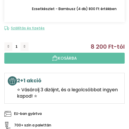
Ecsetkészlet - Bambusz (4 db) 800 Ft értékben
Szállítás és fizetés
8 200 Ft
-tól
E
KOSÁRBA
2+1 akció
⭐ Vásárolj 3 dizájnt, és a legolcsóbbat ingyen
kapod! ⭐
EU-ban gyártva
700+ szín a palettán