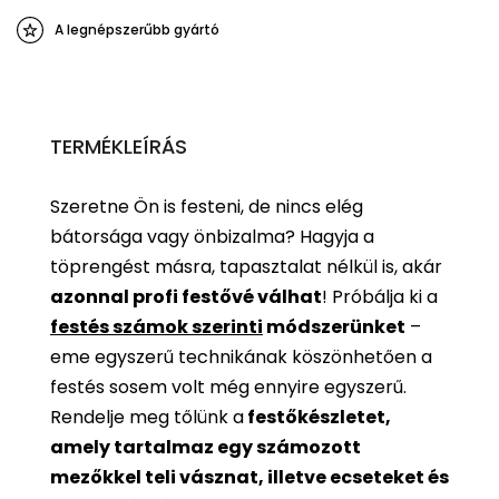
A legnépszerűbb gyártó
TERMÉKLEÍRÁS
Szeretne Ön is festeni, de nincs elég
bátorsága vagy önbizalma? Hagyja a
töprengést másra, tapasztalat nélkül is, akár
azonnal profi festővé válhat
!
Próbálja ki a
festés számok szerinti
módszerünket
–
eme egyszerű technikának köszönhetően a
festés sosem volt még ennyire egyszerű.
Rendelje meg tőlünk a
festőkészletet,
amely tartalmaz egy számozott
mezőkkel teli vásznat, illetve ecseteket és