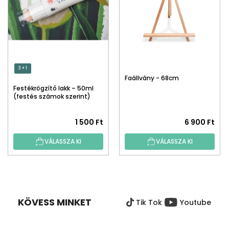
3 + 1
Faállvány - 68cm
Festékrögzítő lakk – 50ml
(festés számok szerint)
1 500 Ft
6 900 Ft
VÁLASSZA KI
VÁLASSZA KI
L
Á
B
KÖVESS MINKET
Tik Tok
Youtube
L
É