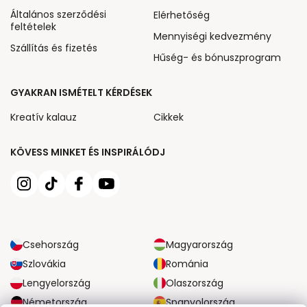
Általános szerződési
Elérhetőség
feltételek
Mennyiségi kedvezmény
Szállítás és fizetés
Hűség- és bónuszprogram
GYAKRAN ISMÉTELT KÉRDÉSEK
Kreatív kalauz
Cikkek
KÖVESS MINKET ÉS INSPIRÁLÓDJ
Csehország
Magyarország
Szlovákia
Románia
Lengyelország
Olaszország
Németország
Spanyolország