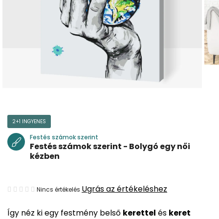
2+1 INGYENES
Festés számok szerint
Festés számok szerint - Bolygó egy női
kézben
A
Ugrás az értékeléshez
Nincs értékelés
termék
Így néz ki egy festmény belső
kerettel
és
keret
átlagos