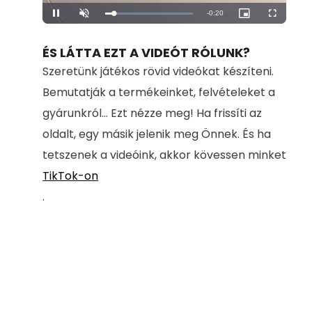
Remaining
-
0:20
Loaded
:
Pause
Unmute
Picture-
Fullscreen
100.00%
in-
Picture
Time
ÉS LÁTTA EZT A VIDEÓT RÓLUNK?
Szeretünk játékos rövid videókat készíteni.
Bemutatják a termékeinket, felvételeket a
gyárunkról... Ezt nézze meg! Ha frissíti az
oldalt, egy másik jelenik meg Önnek. És ha
tetszenek a videóink, akkor kövessen minket
TikTok-on
.