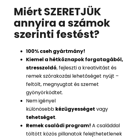
Miért SZERETJÜK
annyira a számok
szerinti festést
?
100%
cseh gyártmány!
Kiemel a hétköznapok forgatagából,
stresszoldó
, fejleszti a kreativitást és
remek szórakozási lehetőséget nyújt –
feltölt, megnyugtat és szemet
gyönyörködtet.
Nem igényel
különösebb
kézügyességet
vagy
tehetséget
.
Remek családi program
!
A családdal
töltött közös pillanatok felejthetetlenek