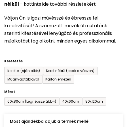
nélkül
-
kattints ide további részletekért
értékelése
5-
Váljon Ön is igazi művésszé és ébressze fel
ből
kreativitását! A számozott mezők útmutatónk
0,0
szerinti kifestésével lenyűgöző és professzionális
csillag.
műalkotást fog alkotni, minden egyes alkalommal.
Keretezés
Kerettel (Ajánlott👍)
Keret nélkül (csak a vászon)
Műanyagtáblával
Kartonlemezen
Méret
60x80cm (Legnépszerűbb⭐)
40x60cm
80x120cm
Most ajándékba adjuk a termék mellé!