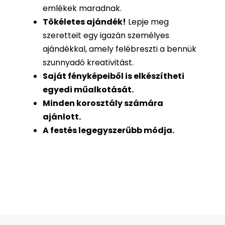
emlékek maradnak.
Tökéletes ajándék
!
Lepje meg
szeretteit egy igazán személyes
ajándékkal, amely felébreszti a bennük
szunnyadó kreativitást.
Saját fényképeiből is
elkészítheti
egyedi műalkotását.
Minden korosztály számára
ajánlott.
A festés legegyszerűbb módja.