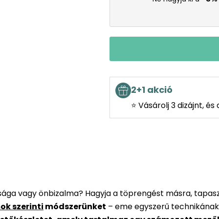
2+1 akció
⭐ Vásárolj 3 dizájnt, é
rsága vagy önbizalma? Hagyja a töprengést másra, tapaszt
ok szerinti
módszerünket
– eme egyszerű technikának