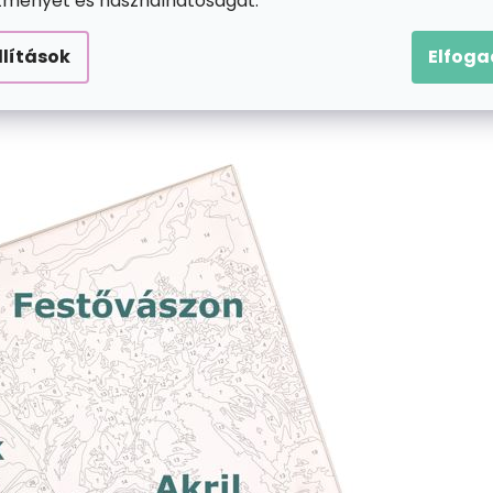
ítményét és használhatóságát.
llítások
Elfog