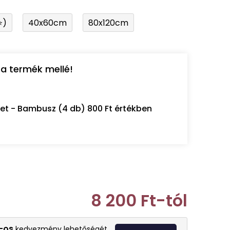
⭐)
40x60cm
80x120cm
a termék mellé!
let - Bambusz (4 db) 800 Ft értékben
8 200 Ft
-tól
Egységár:
-os
kedvezmény lehetőségét.