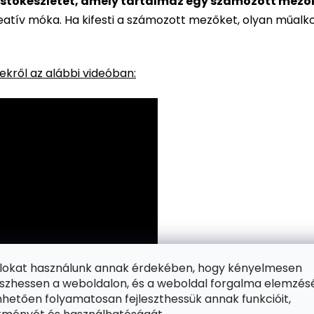
stőkészletet, amely tartalmaz egy számozott mezőkke
reatív móka. Ha kifesti a számozott mezőket, olyan műalk
kről az alábbi videóban:
ájlokat használunk annak érdekében, hogy kényelmesen
zhessen a weboldalon, és a weboldal forgalma elemzés
hetően folyamatosan fejleszthessük annak funkcióit,