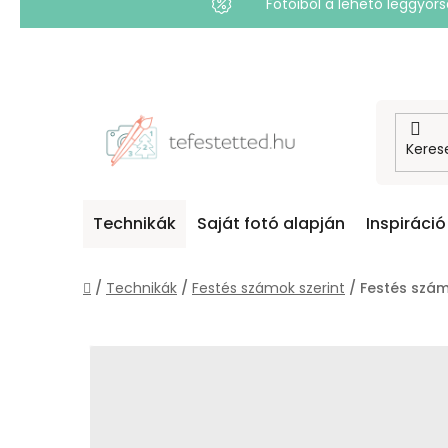
Fotóiból a lehető leggyo
Ugrás
a
fő
tartalomhoz
Technikák
Saját fotó alapján
Inspiráció
Kezdőlap
/
Technikák
/
Festés számok szerint
/
Festés szám