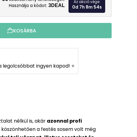
Az akció vége:
Használja a kódot:
3DEAL
0d 7h 8m 53s
KOSÁRBA
s a legolcsóbbat ingyen kapod! ⭐
alat nélkül is, akár
azonnal profi
 köszönhetően a festés sosem volt még