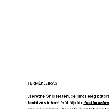
TERMÉKLEÍRÁS
Szeretne Ön is festeni, de nincs elég báto
festővé válhat
!
Próbálja ki a
festés szám