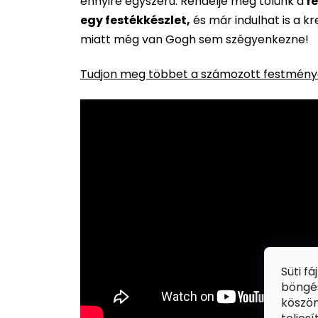
ennyire egyszerű. Rendelje meg tőlünk a
fe
egy festékkészlet,
és már indulhat is a k
miatt még van Gogh sem szégyenkezne!
Tudjon meg többet a számozott festménye
Süti f
böngés
köszön