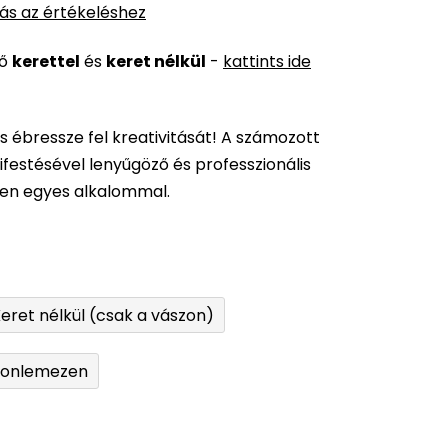
ás az értékeléshez
ső
kerettel
és
keret nélkül
-
kattints ide
és ébressze fel kreativitását! A számozott
festésével lenyűgöző és professzionális
den egyes alkalommal.
eret nélkül (csak a vászon)
tonlemezen