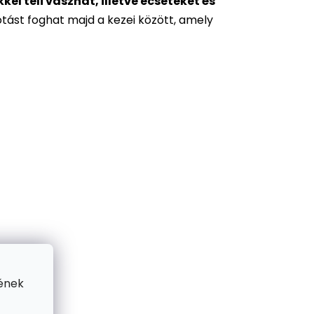
l teli vásznat, illetve ecseteket és
otást foghat majd a kezei között, amely
ének