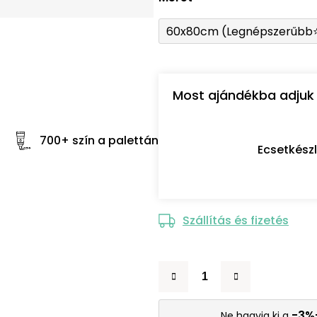
60x80cm (Legnépszerűbb
Most ajándékba adjuk 
700+ szín a palettán
Ecsetkész
Szállítás és fizetés
-3%
Ne hagyja ki a