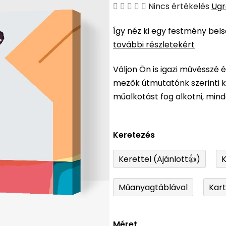
A
Nincs értékelés
Ugr
termék
Így néz ki egy festmény bel
átlagos
további részletekért
értékelése
5-
Váljon Ön is igazi művésszé 
ből
mezők útmutatónk szerinti ki
0,0
műalkotást fog alkotni, min
csillag.
Keretezés
Kerettel (Ajánlott👍)
K
Műanyagtáblával
Kar
Méret