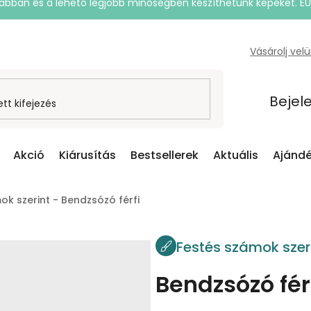
rsabban és a lehető legjobb minőségben készíthetünk képeket. E
Vásárolj vel
Bejel
Akció
Kiárusítás
Bestsellerek
Aktuális
Ajándé
ok szerint - Bendzsózó férfi
Festés számok szer
Bendzsózó fér