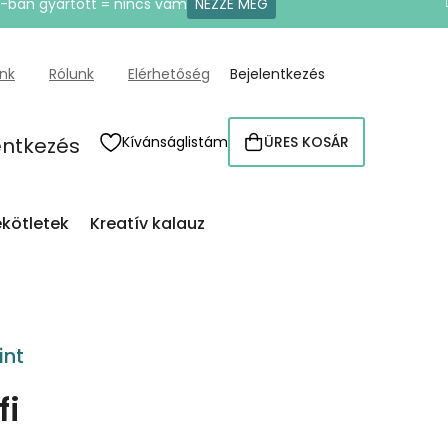
U-ban gyártott = nincs vám
NÉZZE MEG
ünk
Rólunk
Elérhetőség
Bejelentkezés
entkezés
Kívánságlistám
ÜRES KOSÁR
KOSÁR
kötletek
Kreatív kalauz
int
fi