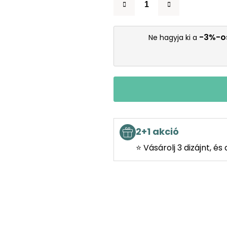
-3%-o
Ne hagyja ki a
2+1 akció
⭐ Vásárolj 3 dizájnt, é