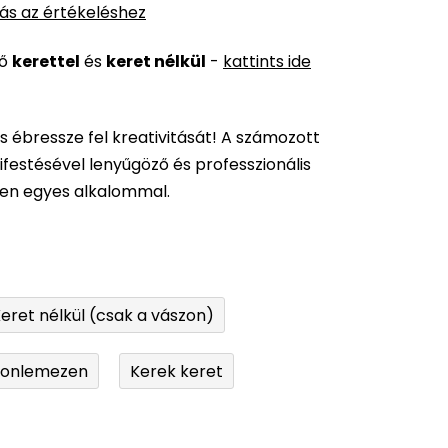
ás az értékeléshez
ső
kerettel
és
keret nélkül
-
kattints ide
és ébressze fel kreativitását! A számozott
festésével lenyűgöző és professzionális
den egyes alkalommal.
eret nélkül (csak a vászon)
tonlemezen
Kerek keret