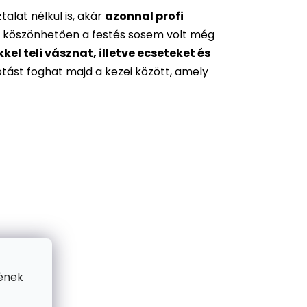
alat nélkül is, akár
azonnal profi
 köszönhetően a festés sosem volt még
l teli vásznat, illetve ecseteket és
otást foghat majd a kezei között, amely
ének