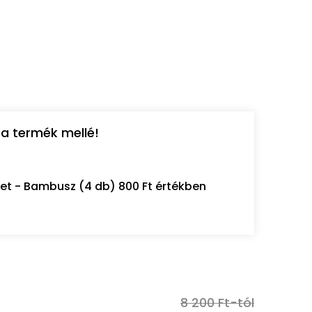
a termék mellé!
let - Bambusz (4 db) 800 Ft értékben
8 200 Ft-tól