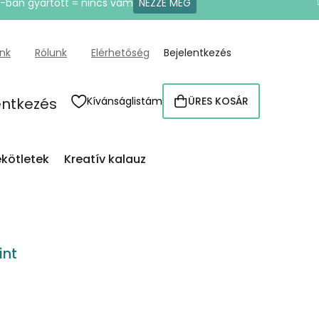
U-ban gyártott = nincs vám
NÉZZE MEG
ünk
Rólunk
Elérhetőség
Bejelentkezés
entkezés
Kívánságlistám
ÜRES KOSÁR
KOSÁR
kötletek
Kreatív kalauz
int