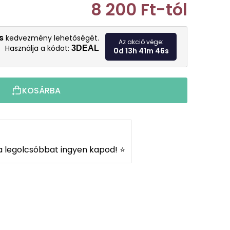
8 200 Ft
-tól
Egységár:
s
kedvezmény lehetőségét.
Az akció vége:
Használja a kódot:
3DEAL
0d 13h 41m 45s
KOSÁRBA
s a legolcsóbbat ingyen kapod! ⭐