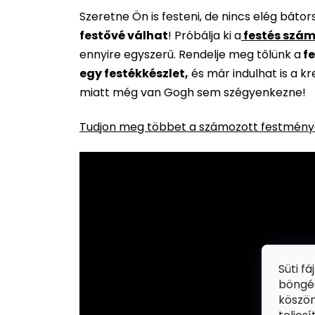
Szeretne Ön is festeni, de nincs elég báto
festővé válhat
!
Próbálja ki a
festés szám
ennyire egyszerű. Rendelje meg tőlünk a
fe
egy festékkészlet,
és már indulhat is a k
miatt még van Gogh sem szégyenkezne!
Tudjon meg többet a számozott festménye
Süti f
böngés
köszön