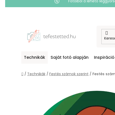
Fotóiból a lehető leggyo
Ugrás
a
fő
tartalomhoz
Technikák
Saját fotó alapján
Inspiráció
Kezdőlap
/
Technikák
/
Festés számok szerint
/
Festés szám