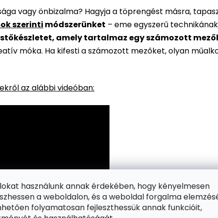
rsága vagy önbizalma? Hagyja a töprengést másra, tapaszt
ok szerinti
módszerünket
– eme egyszerű technikának
stőkészletet, amely tartalmaz egy számozott mezőkke
reatív móka. Ha kifesti a számozott mezőket, olyan műalk
kről az alábbi videóban:
ájlokat használunk annak érdekében, hogy kényelmesen
zhessen a weboldalon, és a weboldal forgalma elemzés
hetően folyamatosan fejleszthessük annak funkcióit,