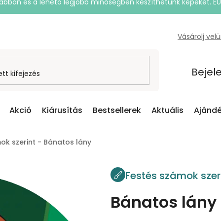
rsabban és a lehető legjobb minőségben készíthetünk képeket. E
Vásárolj vel
Bejel
Akció
Kiárusítás
Bestsellerek
Aktuális
Ajándé
ok szerint - Bánatos lány
Festés számok szer
Bánatos lány