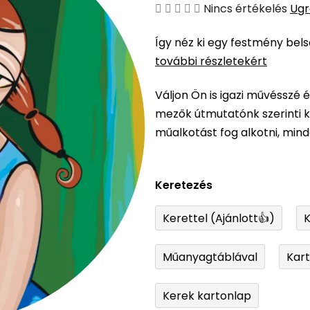
A
Nincs értékelés
Ugr
termék
Így néz ki egy festmény bel
átlagos
további részletekért
értékelése
5-
Váljon Ön is igazi művésszé 
ből
mezők útmutatónk szerinti ki
0,0
műalkotást fog alkotni, min
csillag.
Keretezés
Kerettel (Ajánlott👍)
K
Műanyagtáblával
Kar
Kerek kartonlap