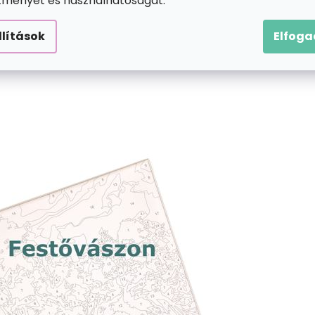
ítményét és használhatóságát.
llítások
Elfog