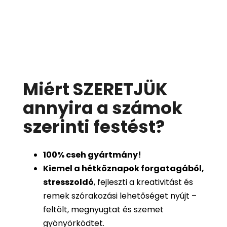
Miért SZERETJÜK
annyira a számok
szerinti festést
?
100%
cseh gyártmány!
Kiemel a hétköznapok forgatagából,
stresszoldó
, fejleszti a kreativitást és
remek szórakozási lehetőséget nyújt –
feltölt, megnyugtat és szemet
gyönyörködtet.