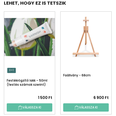
LEHET, HOGY EZ IS TETSZIK
3 + 1
Faállvány - 68cm
Festékrögzítő lakk – 50ml
(festés számok szerint)
1 500 Ft
6 900 Ft
VÁLASSZA KI
VÁLASSZA KI