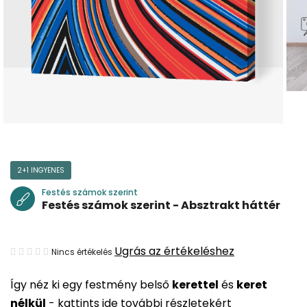
2+1 INGYENES
Festés számok szerint
Festés számok szerint - Absztrakt háttér
A
Ugrás az értékeléshez
Nincs értékelés
termék
Így néz ki egy festmény belső
kerettel
és
keret
átlagos
nélkül
-
kattints ide további részletekért
értékelése