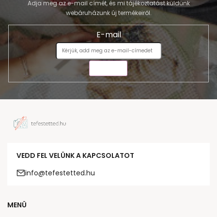
Adja meg az e-mail címét, és mi tájékoztatást küldünk
webáruházunk új termékeiről.
E-mail
KÜLDÉS
VEDD FEL VELÜNK A KAPCSOLATOT
info@tefestetted.hu
MENÜ