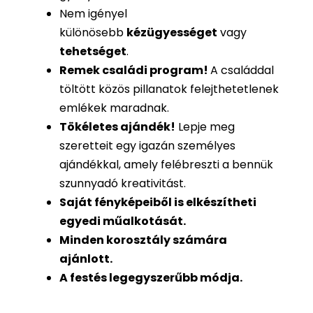
Nem igényel
különösebb
kézügyességet
vagy
tehetséget
.
Remek családi program
!
A családdal
töltött közös pillanatok felejthetetlenek
emlékek maradnak.
Tökéletes ajándék
!
Lepje meg
szeretteit egy igazán személyes
ajándékkal, amely felébreszti a bennük
szunnyadó kreativitást.
Saját fényképeiből is
elkészítheti
egyedi műalkotását.
Minden korosztály számára
ajánlott.
A festés legegyszerűbb módja.