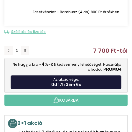
Ecsetkészlet - Bambusz (4 db) 800 Ft értékben
Szállítás és fizetés
7 700 Ft
-tól
E
-4%-os
Ne hagyja ki a
kedvezmény lehetőségét. Használja
a kódot:
PROMO4
Az akció vége:
0d 17h 35m 5s
KOSÁRBA
2+1 akció