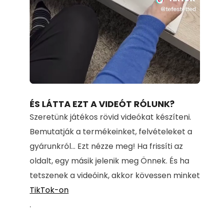
Loaded
:
Unmute
71.00%
ÉS LÁTTA EZT A VIDEÓT RÓLUNK?
Szeretünk játékos rövid videókat készíteni.
Bemutatják a termékeinket, felvételeket a
gyárunkról... Ezt nézze meg! Ha frissíti az
oldalt, egy másik jelenik meg Önnek. És ha
tetszenek a videóink, akkor kövessen minket
TikTok-on
.