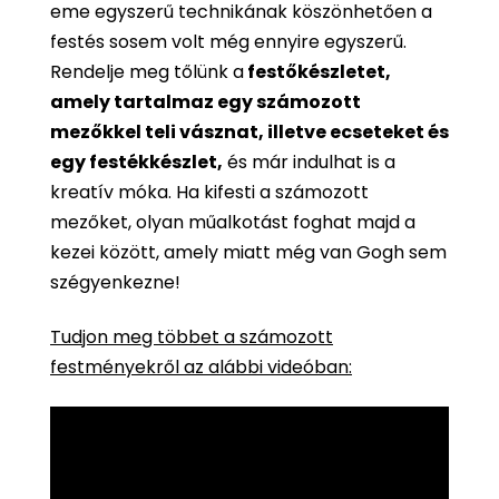
eme egyszerű technikának köszönhetően a
festés sosem volt még ennyire egyszerű.
Rendelje meg tőlünk a
festőkészletet,
amely tartalmaz egy számozott
mezőkkel teli vásznat, illetve ecseteket és
egy festékkészlet,
és már indulhat is a
kreatív móka. Ha kifesti a számozott
mezőket, olyan műalkotást foghat majd a
kezei között, amely miatt még van Gogh sem
szégyenkezne!
Tudjon meg többet a számozott
festményekről az alábbi videóban: