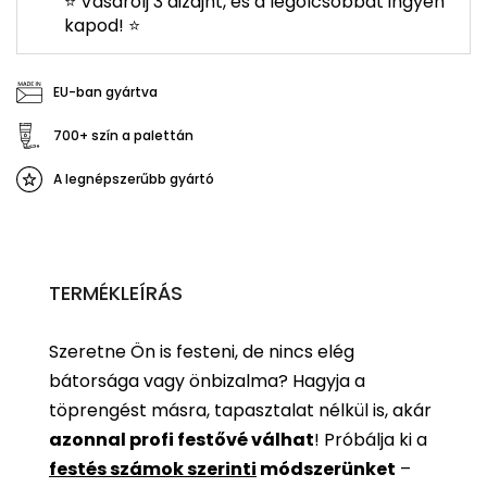
⭐ Vásárolj 3 dizájnt, és a legolcsóbbat ingyen
kapod! ⭐
EU-ban gyártva
700+ szín a palettán
A legnépszerűbb gyártó
TERMÉKLEÍRÁS
Szeretne Ön is festeni, de nincs elég
bátorsága vagy önbizalma? Hagyja a
töprengést másra, tapasztalat nélkül is, akár
azonnal profi festővé válhat
!
Próbálja ki a
festés számok szerinti
módszerünket
–