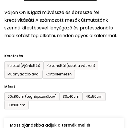
5-
Váljon Ön is igazi művésszé és ébressze fel
ből
kreativitását! A számozott mezők útmutatónk
0,0
szerinti kifestésével lenyűgöző és professzionális
csillag.
műalkotást fog alkotni, minden egyes alkalommal.
Keretezés
Kerettel (Ajánlott👍)
Keret nélkül (csak a vászon)
Műanyagtáblával
Kartonlemezen
Méret
60x80cm (Legnépszerűbb⭐)
30x40cm
40x50cm
80x100cm
Most ajándékba adjuk a termék mellé!