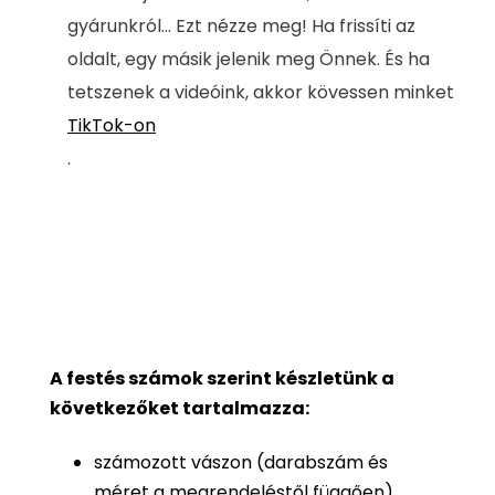
gyárunkról... Ezt nézze meg! Ha frissíti az
oldalt, egy másik jelenik meg Önnek. És ha
tetszenek a videóink, akkor kövessen minket
TikTok-on
.
A festés számok szerint készletünk a
következőket tartalmazza:
számozott vászon (darabszám és
méret a megrendeléstől függően)