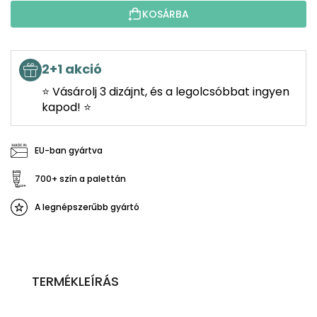
KOSÁRBA
2+1 akció
⭐ Vásárolj 3 dizájnt, és a legolcsóbbat ingyen
kapod! ⭐
EU-ban gyártva
700+ szín a palettán
A legnépszerűbb gyártó
TERMÉKLEÍRÁS