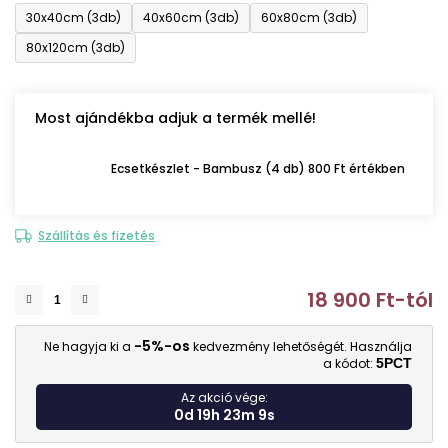
30x40cm (3db)
40x60cm (3db)
60x80cm (3db)
80x120cm (3db)
Most ajándékba adjuk a termék mellé!
Ecsetkészlet - Bambusz (4 db) 800 Ft értékben
Szállítás és fizetés
18 900 Ft
-tól
E
-5%-os
Ne hagyja ki a
kedvezmény lehetőségét. Használja
a kódot:
5PCT
Az akció vége:
0d 19h 23m 9s