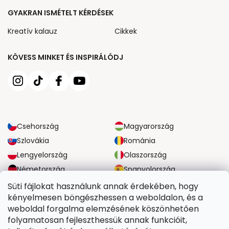
GYAKRAN ISMÉTELT KÉRDÉSEK
Kreatív kalauz
Cikkek
KÖVESS MINKET ÉS INSPIRÁLÓDJ
Csehország
Magyarország
Szlovákia
Románia
Lengyelország
Olaszország
Németország
Spanyolország
Nagy-Britannia
Ausztria
Süti fájlokat használunk annak érdekében, hogy
kényelmesen böngészhessen a weboldalon, és a
weboldal forgalma elemzésének köszönhetően
MEGBÍZHATÓ SZÁLLÍTÁSI LEHETŐSÉGEK
folyamatosan fejleszthessük annak funkcióit,