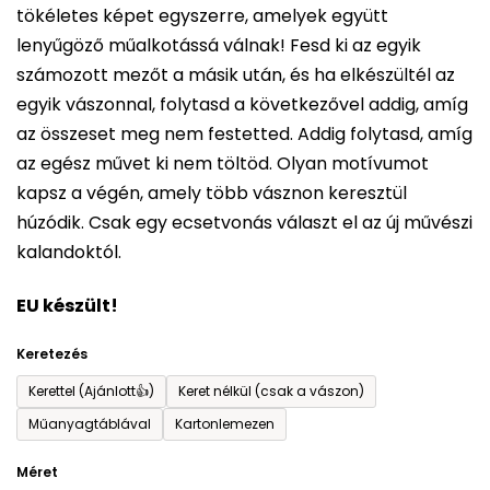
tökéletes képet egyszerre, amelyek együtt
értékelése
lenyűgöző műalkotássá válnak! Fesd ki az egyik
5-
számozott mezőt a másik után, és ha elkészültél az
ből
egyik vászonnal, folytasd a következővel addig, amíg
0,0
az összeset meg nem festetted. Addig folytasd, amíg
csillag.
az egész művet ki nem töltöd. Olyan motívumot
kapsz a végén, amely több vásznon keresztül
húzódik. Csak egy ecsetvonás választ el az új művészi
kalandoktól.
EU készült!
Keretezés
Kerettel (Ajánlott👍)
Keret nélkül (csak a vászon)
Műanyagtáblával
Kartonlemezen
Méret