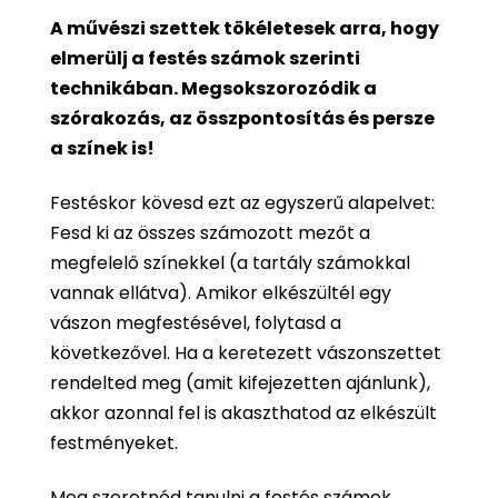
A művészi szettek tökéletesek arra, hogy
elmerülj a festés számok szerinti
technikában. Megsokszorozódik a
szórakozás, az összpontosítás és persze
a színek is!
Festéskor kövesd ezt az egyszerű alapelvet:
Fesd ki az összes számozott mezőt a
megfelelő színekkel (a tartály számokkal
vannak ellátva). Amikor elkészültél egy
vászon megfestésével, folytasd a
következővel. Ha a keretezett vászonszettet
rendelted meg (amit kifejezetten ajánlunk),
akkor azonnal fel is akaszthatod az elkészült
festményeket.
Meg szeretnéd tanulni a festés számok