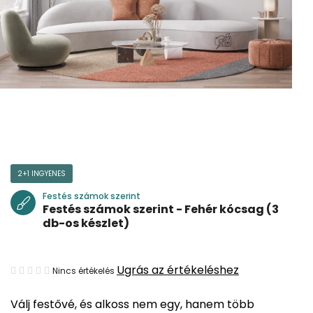
2+1 INGYENES
Festés számok szerint
Festés számok szerint - Fehér kócsag (3
db-os készlet)
A
Ugrás az értékeléshez
Nincs értékelés
termék
Válj festővé, és alkoss nem egy, hanem több
átlagos