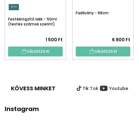
3 + 1
Faállvány - 68cm
Festékrögzítő lakk – 50ml
(festés számok szerint)
1 500 Ft
6 900 Ft
VÁLASSZA KI
VÁLASSZA KI
L
Á
B
KÖVESS MINKET
Tik Tok
Youtube
L
É
C
Instagram